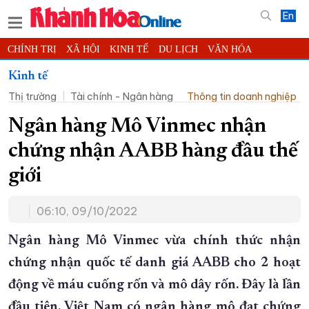
En
CHÍNH TRỊ
XÃ HỘI
KINH TẾ
DU LỊCH
VĂN HÓA
THỂ THAO
ĐỜI SỐNG
TIN ĐỊA PHƯƠNG
Kinh tế
Thị trường
Tài chính - Ngân hàng
Thông tin doanh nghiệp
KHOA HỌC - CÔNG NGHỆ
PHÁP LUẬT
BẠN ĐỌC
PHÓNG SỰ
THẾ GIỚI
MULTIMEDIA
VIDEO
ĐỌC BÁO ONLINE
Ngân hàng Mô Vinmec nhận
PODCAST
THÔNG TIN - QUẢNG CÁO
chứng nhận AABB hàng đầu thế
QUY HOẠCH TỈNH KHÁNH HÒA
giới
TRƯỜNG SA BIỂN ĐẢO QUÊ HƯƠNG
06:10, 09/10/2022
CHUNG TAY CẢI CÁCH HÀNH CHÍNH
XÂY DỰNG NÔNG THÔN MỚI
LỊCH CẮT ĐIỆN
Ngân hàng Mô Vinmec vừa chính thức nhận
TÀU - XE - MÁY BAY
chứng nhận quốc tế danh giá AABB cho 2 hoạt
động về máu cuống rốn và mô dây rốn. Đây là lần
KỶ NIỆM 370 NĂM XÂY DỰNG VÀ PHÁT TRIỂN TỈNH KHÁNH HÒA
đầu tiên, Việt Nam có ngân hàng mô đạt chứng
KHOẢNH KHẮC ĐẸP XỨ TRẦM