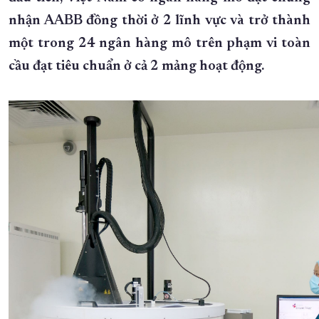
nhận AABB đồng thời ở 2 lĩnh vực và trở thành
XÂY DỰNG KHÁNH HÒA TRỞ THÀNH THÀNH PHỐ TRỰC THUỘC 
một trong 24 ngân hàng mô trên phạm vi toàn
ĐẠI HỘI ĐẢNG CÁC CẤP
TRANG CHỦ
VỀ BÁO KHÁNH HÒA
cầu đạt tiêu chuẩn ở cả 2 mảng hoạt động.