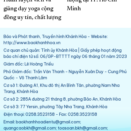
Huấn luyện viên và
lượng tại TP. Hồ Chí
giảng dạy yoga cộng
Minh
đồng uy tín, chất lượng
Báo và Phát thanh, Truyền hình Khánh Hòa - Website:
http://www.baokhanhhoa.vn
Cơ quan chủ quản: Tỉnh ủy Khánh Hòa | Giấy phép hoạt động
báo chí điện tử số: 06/GP-BTTTT ngày 06 tháng 01 năm 2023
Giám đốc: Lê Hoàng Triều
Phó Giám đốc: Trần Văn Thanh - Nguyễn Xuân Duy - Cung Phú
Quốc - Võ Thanh Lâm
Cơ sở 1: Đường A1, Khu đô thị An Bình Tân, phường Nam Nha
Trang, Khánh Hòa
Cơ sở 2: 285A đường 21 tháng 8, phường Bảo An, Khánh Hòa
Cơ sở 3: 77 Yersin, phường Tây Nha Trang, Khánh Hòa
Điện thoại: 0258.3523158 - Fax: 0258.3523158
Email: baokhanhhoadientu@gmail.com;
quangcaobkh@gmail.com; toasoan.bkh@gmail.com;