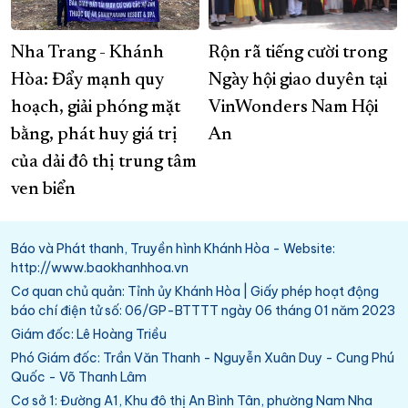
Nha Trang - Khánh
Rộn rã tiếng cười trong
Hòa: Đẩy mạnh quy
Ngày hội giao duyên tại
hoạch, giải phóng mặt
VinWonders Nam Hội
bằng, phát huy giá trị
An
của dải đô thị trung tâm
ven biển
Báo và Phát thanh, Truyền hình Khánh Hòa - Website:
http://www.baokhanhhoa.vn
Cơ quan chủ quản: Tỉnh ủy Khánh Hòa | Giấy phép hoạt động
báo chí điện tử số: 06/GP-BTTTT ngày 06 tháng 01 năm 2023
Giám đốc: Lê Hoàng Triều
Phó Giám đốc: Trần Văn Thanh - Nguyễn Xuân Duy - Cung Phú
Quốc - Võ Thanh Lâm
Cơ sở 1: Đường A1, Khu đô thị An Bình Tân, phường Nam Nha