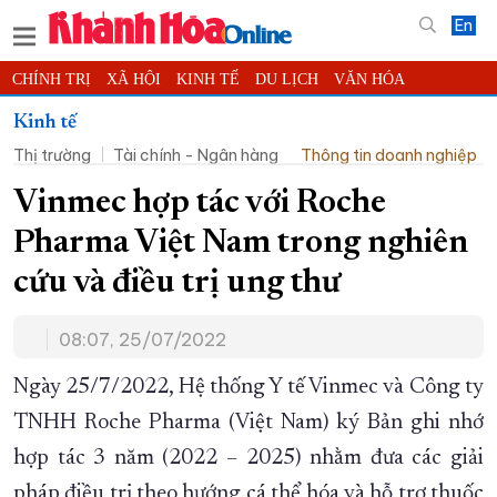
En
CHÍNH TRỊ
XÃ HỘI
KINH TẾ
DU LỊCH
VĂN HÓA
THỂ THAO
ĐỜI SỐNG
TIN ĐỊA PHƯƠNG
Kinh tế
Thị trường
Tài chính - Ngân hàng
Thông tin doanh nghiệp
KHOA HỌC - CÔNG NGHỆ
PHÁP LUẬT
BẠN ĐỌC
PHÓNG SỰ
THẾ GIỚI
MULTIMEDIA
VIDEO
ĐỌC BÁO ONLINE
Vinmec hợp tác với Roche
PODCAST
THÔNG TIN - QUẢNG CÁO
Pharma Việt Nam trong nghiên
QUY HOẠCH TỈNH KHÁNH HÒA
cứu và điều trị ung thư
TRƯỜNG SA BIỂN ĐẢO QUÊ HƯƠNG
08:07, 25/07/2022
CHUNG TAY CẢI CÁCH HÀNH CHÍNH
XÂY DỰNG NÔNG THÔN MỚI
LỊCH CẮT ĐIỆN
Ngày 25/7/2022, Hệ thống Y tế Vinmec và Công ty
TÀU - XE - MÁY BAY
TNHH Roche Pharma (Việt Nam) ký Bản ghi nhớ
hợp tác 3 năm (2022 – 2025) nhằm đưa các giải
KỶ NIỆM 370 NĂM XÂY DỰNG VÀ PHÁT TRIỂN TỈNH KHÁNH HÒA
pháp điều trị theo hướng cá thể hóa và hỗ trợ thuốc
KHOẢNH KHẮC ĐẸP XỨ TRẦM