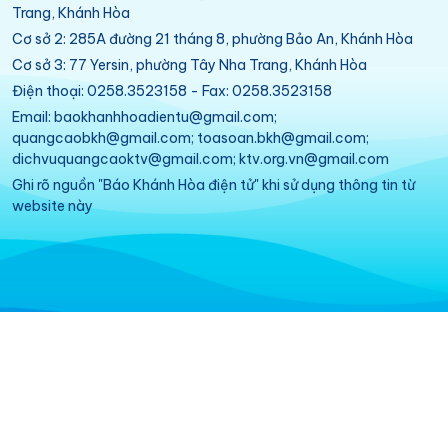
Trang, Khánh Hòa
Cơ sở 2: 285A đường 21 tháng 8, phường Bảo An, Khánh Hòa
Cơ sở 3: 77 Yersin, phường Tây Nha Trang, Khánh Hòa
Điện thoại: 0258.3523158 - Fax: 0258.3523158
Email: baokhanhhoadientu@gmail.com;
quangcaobkh@gmail.com; toasoan.bkh@gmail.com;
dichvuquangcaoktv@gmail.com; ktv.org.vn@gmail.com
Ghi rõ nguồn "Báo Khánh Hòa điện tử" khi sử dụng thông tin từ
website này