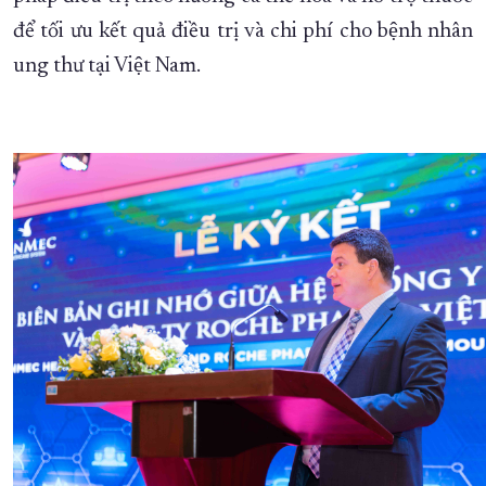
để tối ưu kết quả điều trị và chi phí cho bệnh nhân
XÂY DỰNG KHÁNH HÒA TRỞ THÀNH THÀNH PHỐ TRỰC THUỘC 
ung thư tại Việt Nam.
ĐẠI HỘI ĐẢNG CÁC CẤP
TRANG CHỦ
VỀ BÁO KHÁNH HÒA