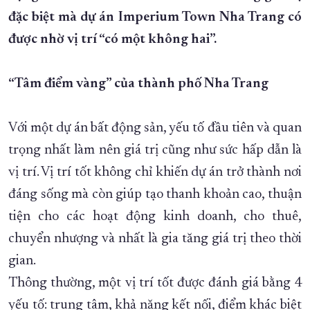
đặc biệt mà dự án Imperium Town Nha Trang có
XÂY DỰNG KHÁNH HÒA TRỞ THÀNH THÀNH PHỐ TRỰC THUỘC 
được nhờ vị trí “có một không hai”.
ĐẠI HỘI ĐẢNG CÁC CẤP
TRANG CHỦ
VỀ BÁO KHÁNH HÒA
“Tâm điểm vàng” của thành phố Nha Trang
Với một dự án bất động sản, yếu tố đầu tiên và quan
trọng nhất làm nên giá trị cũng như sức hấp dẫn là
vị trí. Vị trí tốt không chỉ khiến dự án trở thành nơi
đáng sống mà còn giúp tạo thanh khoản cao, thuận
tiện cho các hoạt động kinh doanh, cho thuê,
chuyển nhượng và nhất là gia tăng giá trị theo thời
gian.
Thông thường, một vị trí tốt được đánh giá bằng 4
yếu tố: trung tâm, khả năng kết nối, điểm khác biệt