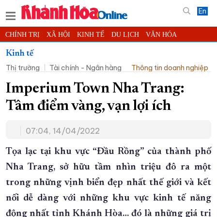
En
CHÍNH TRỊ
XÃ HỘI
KINH TẾ
DU LỊCH
VĂN HÓA
THỂ THAO
ĐỜI SỐNG
TIN ĐỊA PHƯƠNG
Kinh tế
Thị trường
Tài chính - Ngân hàng
Thông tin doanh nghiệp
KHOA HỌC - CÔNG NGHỆ
PHÁP LUẬT
BẠN ĐỌC
PHÓNG SỰ
THẾ GIỚI
MULTIMEDIA
VIDEO
ĐỌC BÁO ONLINE
Imperium Town Nha Trang:
PODCAST
THÔNG TIN - QUẢNG CÁO
Tâm điểm vàng, vạn lợi ích
QUY HOẠCH TỈNH KHÁNH HÒA
07:04, 14/04/2022
TRƯỜNG SA BIỂN ĐẢO QUÊ HƯƠNG
CHUNG TAY CẢI CÁCH HÀNH CHÍNH
Tọa lạc tại khu vực “Đầu Rồng” của thành phố
Nha Trang, sở hữu tầm nhìn triệu đô ra một
XÂY DỰNG NÔNG THÔN MỚI
LỊCH CẮT ĐIỆN
trong những vịnh biển đẹp nhất thế giới và kết
TÀU - XE - MÁY BAY
nối dễ dàng với những khu vực kinh tế năng
KỶ NIỆM 370 NĂM XÂY DỰNG VÀ PHÁT TRIỂN TỈNH KHÁNH HÒA
động nhất tỉnh Khánh Hòa… đó là những giá trị
KHOẢNH KHẮC ĐẸP XỨ TRẦM