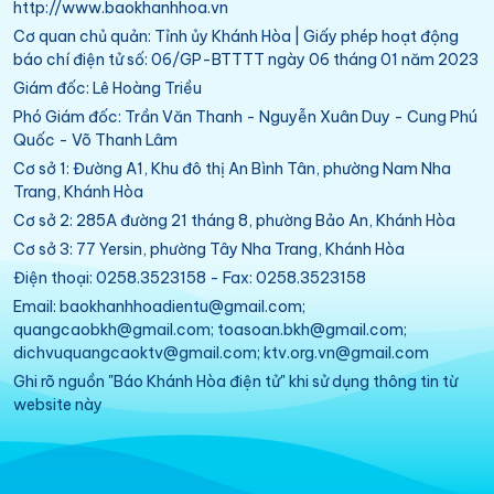
http://www.baokhanhhoa.vn
Cơ quan chủ quản: Tỉnh ủy Khánh Hòa | Giấy phép hoạt động
báo chí điện tử số: 06/GP-BTTTT ngày 06 tháng 01 năm 2023
Giám đốc: Lê Hoàng Triều
Phó Giám đốc: Trần Văn Thanh - Nguyễn Xuân Duy - Cung Phú
Quốc - Võ Thanh Lâm
Cơ sở 1: Đường A1, Khu đô thị An Bình Tân, phường Nam Nha
Trang, Khánh Hòa
Cơ sở 2: 285A đường 21 tháng 8, phường Bảo An, Khánh Hòa
Cơ sở 3: 77 Yersin, phường Tây Nha Trang, Khánh Hòa
Điện thoại: 0258.3523158 - Fax: 0258.3523158
Email: baokhanhhoadientu@gmail.com;
quangcaobkh@gmail.com; toasoan.bkh@gmail.com;
dichvuquangcaoktv@gmail.com; ktv.org.vn@gmail.com
Ghi rõ nguồn "Báo Khánh Hòa điện tử" khi sử dụng thông tin từ
website này