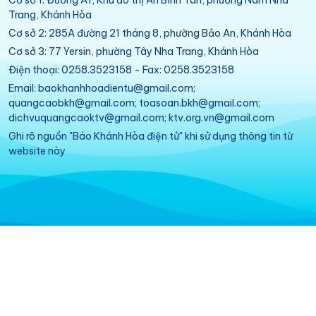
Cơ sở 1: Đường A1, Khu đô thị An Bình Tân, phường Nam Nha
Trang, Khánh Hòa
Cơ sở 2: 285A đường 21 tháng 8, phường Bảo An, Khánh Hòa
Cơ sở 3: 77 Yersin, phường Tây Nha Trang, Khánh Hòa
Điện thoại: 0258.3523158 - Fax: 0258.3523158
Email: baokhanhhoadientu@gmail.com;
quangcaobkh@gmail.com; toasoan.bkh@gmail.com;
dichvuquangcaoktv@gmail.com; ktv.org.vn@gmail.com
Ghi rõ nguồn "Báo Khánh Hòa điện tử" khi sử dụng thông tin từ
website này