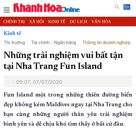
En
CHÍNH TRỊ
XÃ HỘI
KINH TẾ
DU LỊCH
VĂN HÓA
THỂ THAO
ĐỜI SỐNG
TIN ĐỊA PHƯƠNG
Kinh tế
Thị trường
Tài chính - Ngân hàng
Thông tin doanh nghiệp
KHOA HỌC - CÔNG NGHỆ
PHÁP LUẬT
BẠN ĐỌC
PHÓNG SỰ
THẾ GIỚI
MULTIMEDIA
VIDEO
ĐỌC BÁO ONLINE
Những trải nghiệm vui bất tận
PODCAST
THÔNG TIN - QUẢNG CÁO
tại Nha Trang Fun Island
QUY HOẠCH TỈNH KHÁNH HÒA
09:07, 07/07/2020
TRƯỜNG SA BIỂN ĐẢO QUÊ HƯƠNG
CHUNG TAY CẢI CÁCH HÀNH CHÍNH
Fun Island một trong những thiên đường biển
đẹp không kém Maldives ngay tại Nha Trang cho
XÂY DỰNG NÔNG THÔN MỚI
LỊCH CẮT ĐIỆN
bạn cùng những người thân yêu trải nghiệm
TÀU - XE - MÁY BAY
bình yên và dễ chịu khó tìm thấy ở bất cứ đâu.
KỶ NIỆM 370 NĂM XÂY DỰNG VÀ PHÁT TRIỂN TỈNH KHÁNH HÒA
KHOẢNH KHẮC ĐẸP XỨ TRẦM