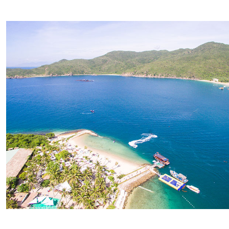
XÂY DỰNG KHÁNH HÒA TRỞ THÀNH THÀNH PHỐ TRỰC THUỘC 
ĐẠI HỘI ĐẢNG CÁC CẤP
TRANG CHỦ
VỀ BÁO KHÁNH HÒA