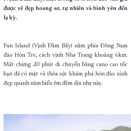
được vẻ đẹp hoang sơ, tự nhiên và bình yên đến
XÂY DỰNG KHÁNH HÒA TRỞ THÀNH THÀNH PHỐ TRỰC THUỘC 
lạ kỳ.
ĐẠI HỘI ĐẢNG CÁC CẤP
TRANG CHỦ
VỀ BÁO KHÁNH HÒA
Fun Island (Vịnh Đầm Bấy) nằm phía Đông Nam
đảo Hòn Tre, cách vịnh Nha Trang khoảng 6km.
Mất chừng 20 phút di chuyển bằng cano cao tốc
bạn đã có mặt và thỏa sức khám phá hòn đảo xinh
đẹp quanh năm biển êm đềm dịu nhẹ này.