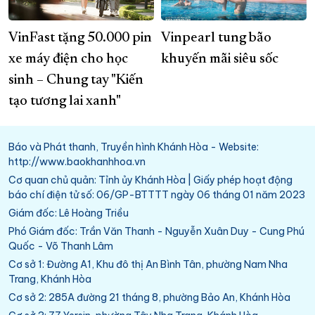
VinFast tặng 50.000 pin
Vinpearl tung bão
xe máy điện cho học
khuyến mãi siêu sốc
sinh – Chung tay "Kiến
tạo tương lai xanh"
Báo và Phát thanh, Truyền hình Khánh Hòa - Website:
http://www.baokhanhhoa.vn
Cơ quan chủ quản: Tỉnh ủy Khánh Hòa | Giấy phép hoạt động
báo chí điện tử số: 06/GP-BTTTT ngày 06 tháng 01 năm 2023
Giám đốc: Lê Hoàng Triều
Phó Giám đốc: Trần Văn Thanh - Nguyễn Xuân Duy - Cung Phú
Quốc - Võ Thanh Lâm
Cơ sở 1: Đường A1, Khu đô thị An Bình Tân, phường Nam Nha
Trang, Khánh Hòa
Cơ sở 2: 285A đường 21 tháng 8, phường Bảo An, Khánh Hòa