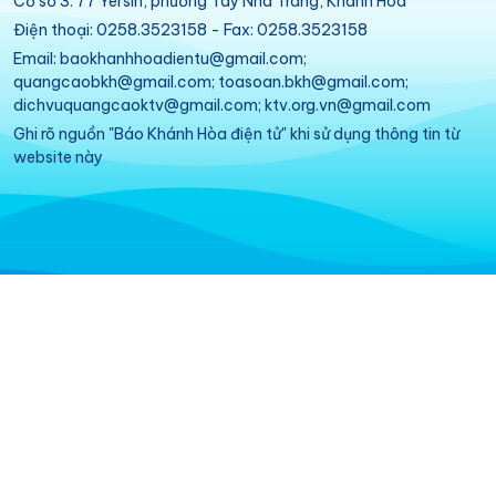
Cơ sở 3: 77 Yersin, phường Tây Nha Trang, Khánh Hòa
Điện thoại: 0258.3523158 - Fax: 0258.3523158
Email: baokhanhhoadientu@gmail.com;
quangcaobkh@gmail.com; toasoan.bkh@gmail.com;
dichvuquangcaoktv@gmail.com; ktv.org.vn@gmail.com
Ghi rõ nguồn "Báo Khánh Hòa điện tử" khi sử dụng thông tin từ
website này