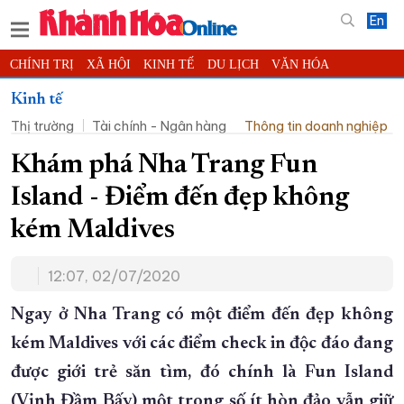
En
CHÍNH TRỊ
XÃ HỘI
KINH TẾ
DU LỊCH
VĂN HÓA
THỂ THAO
ĐỜI SỐNG
TIN ĐỊA PHƯƠNG
Kinh tế
Thị trường
Tài chính - Ngân hàng
Thông tin doanh nghiệp
KHOA HỌC - CÔNG NGHỆ
PHÁP LUẬT
BẠN ĐỌC
PHÓNG SỰ
THẾ GIỚI
MULTIMEDIA
VIDEO
ĐỌC BÁO ONLINE
Khám phá Nha Trang Fun
PODCAST
THÔNG TIN - QUẢNG CÁO
Island - Điểm đến đẹp không
QUY HOẠCH TỈNH KHÁNH HÒA
kém Maldives
TRƯỜNG SA BIỂN ĐẢO QUÊ HƯƠNG
12:07, 02/07/2020
CHUNG TAY CẢI CÁCH HÀNH CHÍNH
XÂY DỰNG NÔNG THÔN MỚI
LỊCH CẮT ĐIỆN
Ngay ở Nha Trang có một điểm đến đẹp không
TÀU - XE - MÁY BAY
kém Maldives với các điểm check in độc đáo đang
được giới trẻ săn tìm, đó chính là Fun Island
KỶ NIỆM 370 NĂM XÂY DỰNG VÀ PHÁT TRIỂN TỈNH KHÁNH HÒA
(Vịnh Đầm Bấy) một trong số ít hòn đảo vẫn giữ
KHOẢNH KHẮC ĐẸP XỨ TRẦM