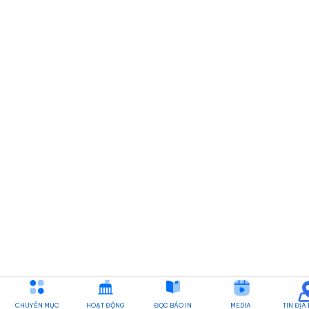
CHUYÊN MỤC
HOẠT ĐỘNG
ĐỌC BÁO IN
MEDIA
TIN ĐỊA