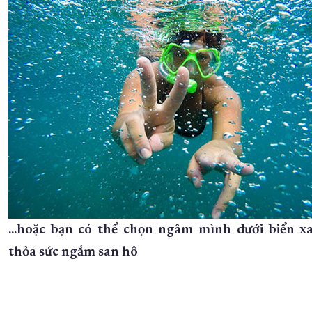
...hoặc bạn có thể chọn ngâm mình dưới biển x
thỏa sức ngắm san hô