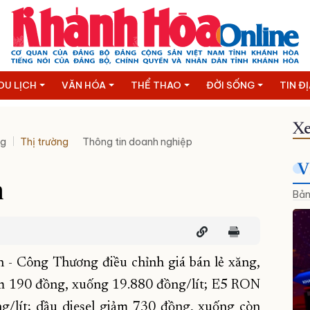
DU LỊCH
VĂN HÓA
THỂ THAO
ĐỜI SỐNG
TIN Đ
Xe
ng
Thị trường
Thông tin doanh nghiệp
V
m
Bản
h - Công Thương điều chỉnh giá bán lẻ xăng,
ảm 190 đồng, xuống 19.880 đồng/lít; E5 RON
/lít; dầu diesel giảm 730 đồng, xuống còn