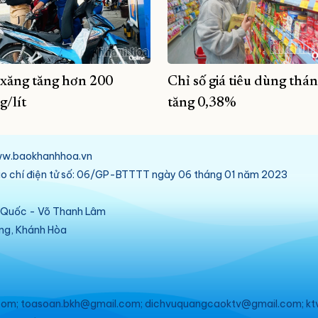
 xăng tăng hơn 200
Chỉ số giá tiêu dùng thán
g/lít
tăng 0,38%
/www.baokhanhhoa.vn
báo chí điện tử số: 06/GP-BTTTT ngày 06 tháng 01 năm 2023
ú Quốc - Võ Thanh Lâm
ang, Khánh Hòa
om; toasoan.bkh@gmail.com; dichvuquangcaoktv@gmail.com; kt