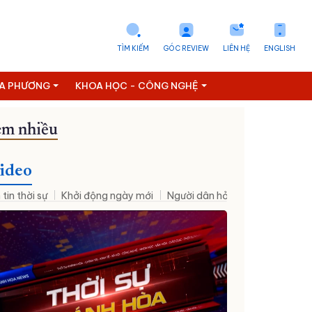
TÌM KIẾM
GÓC REVIEW
LIÊN HỆ
ENGLISH
ỊA PHƯƠNG
KHOA HỌC - CÔNG NGHỆ
m nhiều
ideo
 tin thời sự
Khởi động ngày mới
Người dân hỏi – Cơ quan nhà nư