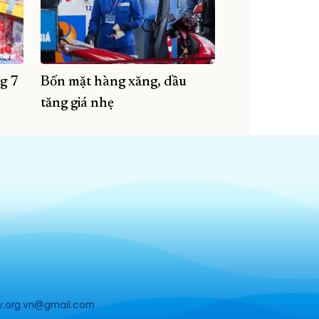
g 7
Bốn mặt hàng xăng, dầu
tăng giá nhẹ
v.org.vn@gmail.com