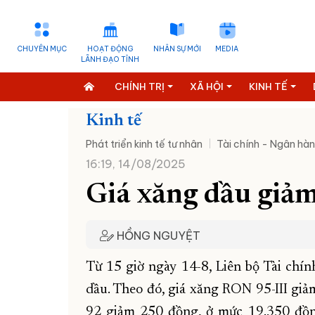
CHUYÊN MỤC
HOẠT ĐỘNG
NHÂN SỰ MỚI
MEDIA
LÃNH ĐẠO TỈNH
CHÍNH TRỊ
XÃ HỘI
KINH TẾ
Kinh tế
Phát triển kinh tế tư nhân
Tài chính - Ngân hà
16:19, 14/08/2025
Giá xăng dầu giả
HỒNG NGUYỆT
Từ 15 giờ ngày 14-8, Liên bộ Tài chín
dầu. Theo đó, giá xăng RON 95-III gi
92 giảm 250 đồng, ở mức 19.350 đồng