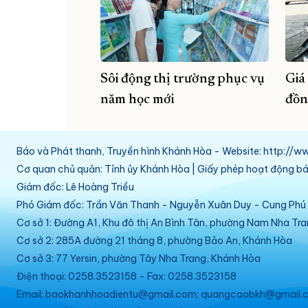
Sôi động thị trường phục vụ
Giá
năm học mới
đồn
Báo và Phát thanh, Truyền hình Khánh Hòa - Website: http:/
Cơ quan chủ quản: Tỉnh ủy Khánh Hòa | Giấy phép hoạt động 
Giám đốc: Lê Hoàng Triều
Phó Giám đốc: Trần Văn Thanh - Nguyễn Xuân Duy - Cung Ph
Cơ sở 1: Đường A1, Khu đô thị An Bình Tân, phường Nam Nha Tr
Cơ sở 2: 285A đường 21 tháng 8, phường Bảo An, Khánh Hòa
Cơ sở 3: 77 Yersin, phường Tây Nha Trang, Khánh Hòa
Điện thoại: 0258.3523158 - Fax: 0258.3523158
Email: baokhanhhoadientu@gmail.com; quangcaobkh@gmail.c