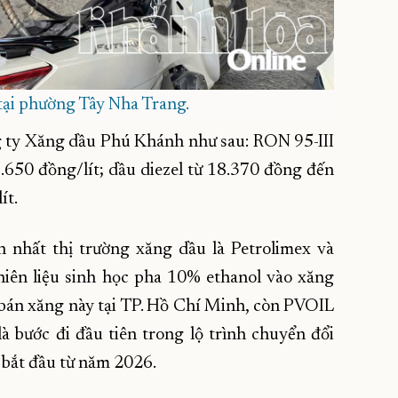
tại phường Tây Nha Trang.
g ty Xăng dầu Phú Khánh như sau: RON 95-III
.650 đồng/lít; dầu diezel từ 18.370 đồng đến
ít.
n nhất thị trường xăng dầu là Petrolimex và
hiên liệu sinh học pha 10% ethanol vào xăng
 bán xăng này tại TP. Hồ Chí Minh, còn PVOIL
là bước đi đầu tiên trong lộ trình chuyển đổi
n bắt đầu từ năm 2026.