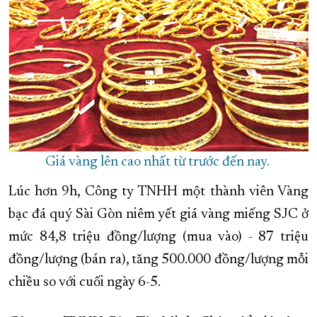
XÂY DỰNG KHÁNH HÒA TRỞ THÀNH THÀNH PHỐ TRỰC THUỘC 
ĐẠI HỘI ĐẢNG CÁC CẤP
TRANG CHỦ
VỀ BÁO KHÁNH HÒA
Giá vàng lên cao nhất từ trước đến nay.
Lúc hơn 9h, Công ty TNHH một thành viên Vàng
bạc đá quý Sài Gòn niêm yết giá vàng miếng SJC ở
mức 84,8 triệu đồng/lượng (mua vào) - 87 triệu
đồng/lượng (bán ra), tăng 500.000 đồng/lượng mỗi
chiều so với cuối ngày 6-5.