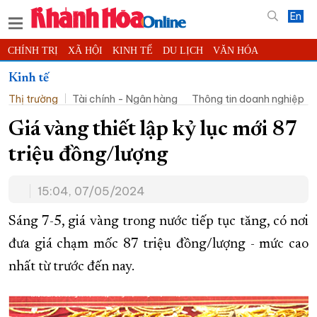
En
CHÍNH TRỊ
XÃ HỘI
KINH TẾ
DU LỊCH
VĂN HÓA
THỂ THAO
ĐỜI SỐNG
TIN ĐỊA PHƯƠNG
Kinh tế
Thị trường
Tài chính - Ngân hàng
Thông tin doanh nghiệp
KHOA HỌC - CÔNG NGHỆ
PHÁP LUẬT
BẠN ĐỌC
PHÓNG SỰ
THẾ GIỚI
MULTIMEDIA
VIDEO
ĐỌC BÁO ONLINE
Giá vàng thiết lập kỷ lục mới 87
PODCAST
THÔNG TIN - QUẢNG CÁO
triệu đồng/lượng
QUY HOẠCH TỈNH KHÁNH HÒA
15:04, 07/05/2024
TRƯỜNG SA BIỂN ĐẢO QUÊ HƯƠNG
CHUNG TAY CẢI CÁCH HÀNH CHÍNH
Sáng 7-5, giá vàng trong nước tiếp tục tăng, có nơi
đưa giá chạm mốc 87 triệu đồng/lượng - mức cao
XÂY DỰNG NÔNG THÔN MỚI
LỊCH CẮT ĐIỆN
nhất từ trước đến nay.
TÀU - XE - MÁY BAY
KỶ NIỆM 370 NĂM XÂY DỰNG VÀ PHÁT TRIỂN TỈNH KHÁNH HÒA
KHOẢNH KHẮC ĐẸP XỨ TRẦM