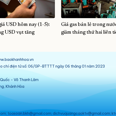
giá USD hôm nay (1-5):
Giá gas bán lẻ trong nướ
g USD vụt tăng
giảm tháng thứ hai liên t
/www.baokhanhhoa.vn
báo chí điện tử số: 06/GP-BTTTT ngày 06 tháng 01 năm 2023
ú Quốc - Võ Thanh Lâm
ang, Khánh Hòa
om; toasoan.bkh@gmail.com; dichvuquangcaoktv@gmail.com; kt