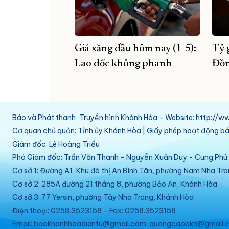
Giá xăng dầu hôm nay (1-5):
Tỷ 
Lao dốc không phanh
Đồn
Báo và Phát thanh, Truyền hình Khánh Hòa - Website: http:/
Cơ quan chủ quản: Tỉnh ủy Khánh Hòa | Giấy phép hoạt động 
Giám đốc: Lê Hoàng Triều
Phó Giám đốc: Trần Văn Thanh - Nguyễn Xuân Duy - Cung Ph
Cơ sở 1: Đường A1, Khu đô thị An Bình Tân, phường Nam Nha Tr
Cơ sở 2: 285A đường 21 tháng 8, phường Bảo An, Khánh Hòa
Cơ sở 3: 77 Yersin, phường Tây Nha Trang, Khánh Hòa
Điện thoại: 0258.3523158 - Fax: 0258.3523158
Email: baokhanhhoadientu@gmail.com; quangcaobkh@gmail.c