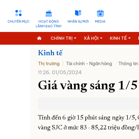
CHUYÊN MỤC
HOẠT ĐỘNG
NHÂN SỰ MỚI
MEDIA
LÃNH ĐẠO TỈNH
CHÍNH TRỊ
XÃ HỘI
KINH TẾ
Kinh tế
Thị trường
Tài chính - Ngân hàng
Thông tin
11:26, 01/05/2024
Giá vàng sáng 1/5
Tính đến 6 giờ 15 phút sáng ngày 1/5, 
vàng SJC ở mức 83 - 85,22 triệu đồng/l