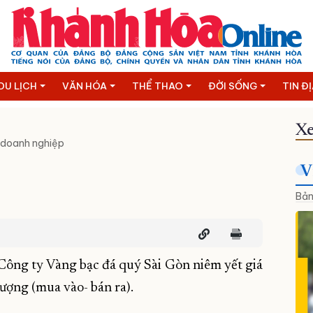
DU LỊCH
VĂN HÓA
THỂ THAO
ĐỜI SỐNG
TIN Đ
Xe
 doanh nghiệp
V
Bản
Công ty Vàng bạc đá quý Sài Gòn niêm yết giá
ượng (mua vào- bán ra).