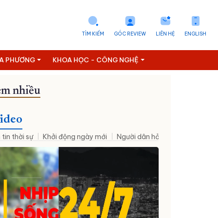
TÌM KIẾM
GÓC REVIEW
LIÊN HỆ
ENGLISH
ỊA PHƯƠNG
KHOA HỌC - CÔNG NGHỆ
m nhiều
ideo
 tin thời sự
Khởi động ngày mới
Người dân hỏi – Cơ quan nhà nư