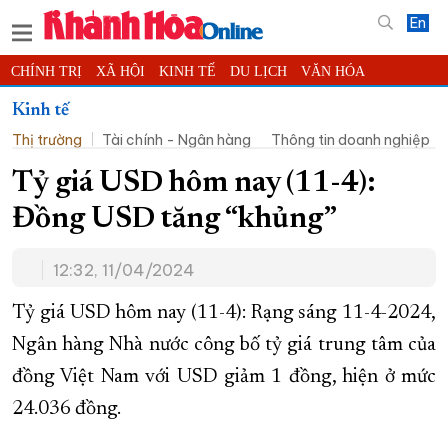
En
CHÍNH TRỊ
XÃ HỘI
KINH TẾ
DU LỊCH
VĂN HÓA
THỂ THAO
ĐỜI SỐNG
TIN ĐỊA PHƯƠNG
Kinh tế
Thị trường
Tài chính - Ngân hàng
Thông tin doanh nghiệp
KHOA HỌC - CÔNG NGHỆ
PHÁP LUẬT
BẠN ĐỌC
PHÓNG SỰ
THẾ GIỚI
MULTIMEDIA
VIDEO
ĐỌC BÁO ONLINE
Tỷ giá USD hôm nay (11-4):
PODCAST
THÔNG TIN - QUẢNG CÁO
Đồng USD tăng “khủng”
QUY HOẠCH TỈNH KHÁNH HÒA
12:32, 11/04/2024
TRƯỜNG SA BIỂN ĐẢO QUÊ HƯƠNG
CHUNG TAY CẢI CÁCH HÀNH CHÍNH
Tỷ giá USD hôm nay (11-4): Rạng sáng 11-4-2024,
Ngân hàng Nhà nước công bố tỷ giá trung tâm của
XÂY DỰNG NÔNG THÔN MỚI
LỊCH CẮT ĐIỆN
đồng Việt Nam với USD giảm 1 đồng, hiện ở mức
TÀU - XE - MÁY BAY
24.036 đồng.
KỶ NIỆM 370 NĂM XÂY DỰNG VÀ PHÁT TRIỂN TỈNH KHÁNH HÒA
KHOẢNH KHẮC ĐẸP XỨ TRẦM