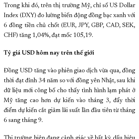
Trong khi đó, trên thị trường Mỹ, chỉ số US Dollar
XÂY DỰNG KHÁNH HÒA TRỞ THÀNH THÀNH PHỐ TRỰC THUỘC 
Index (DXY) đo lường biến động đồng bạc xanh với
ĐẠI HỘI ĐẢNG CÁC CẤP
TRANG CHỦ
VỀ BÁO KHÁNH HÒA
6 đồng tiền chủ chốt (EUR, JPY, GBP, CAD, SEK,
CHF) tăng 1,04%, đạt mốc 105,19.
Tỷ giá USD hôm nay trên thế giới
Đồng USD tăng vào phiên giao dịch vừa qua, đồng
thời đạt đỉnh 34 năm so với đồng yên Nhật, sau khi
dữ liệu mới công bố cho thấy tình hình lạm phát ở
Mỹ tăng cao hơn dự kiến vào tháng 3, đẩy thời
điểm dự kiến cắt giảm lãi suất lần đầu tiên từ tháng
6 sang tháng 9.
Thị trường hiện đang cảnh giác về bất kỳ dấu hiệu