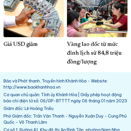
Giá USD giảm
Vàng lao dốc từ mức
đỉnh lịch sử 84,8 triệu
đồng/lượng
Báo và Phát thanh, Truyền hình Khánh Hòa - Website:
http://www.baokhanhhoa.vn
Cơ quan chủ quản: Tỉnh ủy Khánh Hòa | Giấy phép hoạt động
báo chí điện tử số: 06/GP-BTTTT ngày 06 tháng 01 năm 2023
Giám đốc: Lê Hoàng Triều
Phó Giám đốc: Trần Văn Thanh - Nguyễn Xuân Duy - Cung Phú
Quốc - Võ Thanh Lâm
Cơ sở 1: Đường A1, Khu đô thị An Bình Tân, phường Nam Nha