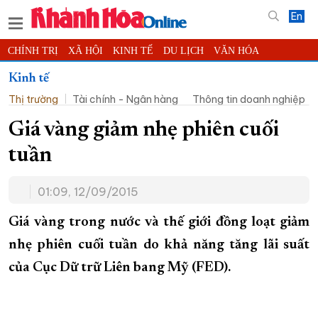
En
CHÍNH TRỊ
XÃ HỘI
KINH TẾ
DU LỊCH
VĂN HÓA
THỂ THAO
ĐỜI SỐNG
TIN ĐỊA PHƯƠNG
Kinh tế
Thị trường
Tài chính - Ngân hàng
Thông tin doanh nghiệp
KHOA HỌC - CÔNG NGHỆ
PHÁP LUẬT
BẠN ĐỌC
PHÓNG SỰ
THẾ GIỚI
MULTIMEDIA
VIDEO
ĐỌC BÁO ONLINE
Giá vàng giảm nhẹ phiên cuối
PODCAST
THÔNG TIN - QUẢNG CÁO
tuần
QUY HOẠCH TỈNH KHÁNH HÒA
01:09, 12/09/2015
TRƯỜNG SA BIỂN ĐẢO QUÊ HƯƠNG
CHUNG TAY CẢI CÁCH HÀNH CHÍNH
Giá vàng trong nước và thế giới đồng loạt giảm
nhẹ phiên cuối tuần do khả năng tăng lãi suất
XÂY DỰNG NÔNG THÔN MỚI
LỊCH CẮT ĐIỆN
của Cục Dữ trữ Liên bang Mỹ (FED).
TÀU - XE - MÁY BAY
KỶ NIỆM 370 NĂM XÂY DỰNG VÀ PHÁT TRIỂN TỈNH KHÁNH HÒA
KHOẢNH KHẮC ĐẸP XỨ TRẦM