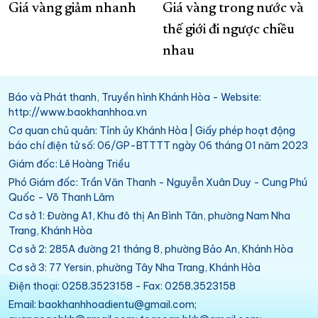
Giá vàng giảm nhanh
Giá vàng trong nước và
thế giới đi ngược chiều
nhau
Báo và Phát thanh, Truyền hình Khánh Hòa - Website:
http://www.baokhanhhoa.vn
Cơ quan chủ quản: Tỉnh ủy Khánh Hòa | Giấy phép hoạt động
báo chí điện tử số: 06/GP-BTTTT ngày 06 tháng 01 năm 2023
Giám đốc: Lê Hoàng Triều
Phó Giám đốc: Trần Văn Thanh - Nguyễn Xuân Duy - Cung Phú
Quốc - Võ Thanh Lâm
Cơ sở 1: Đường A1, Khu đô thị An Bình Tân, phường Nam Nha
Trang, Khánh Hòa
Cơ sở 2: 285A đường 21 tháng 8, phường Bảo An, Khánh Hòa
Cơ sở 3: 77 Yersin, phường Tây Nha Trang, Khánh Hòa
Điện thoại: 0258.3523158 - Fax: 0258.3523158
Email: baokhanhhoadientu@gmail.com;