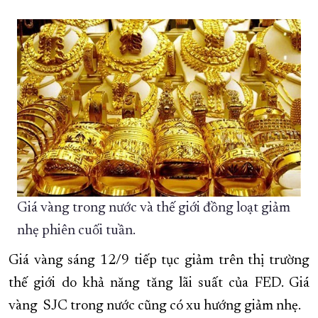
XÂY DỰNG KHÁNH HÒA TRỞ THÀNH THÀNH PHỐ TRỰC THUỘC 
ĐẠI HỘI ĐẢNG CÁC CẤP
TRANG CHỦ
VỀ BÁO KHÁNH HÒA
Giá vàng trong nước và thế giới đồng loạt giảm
nhẹ phiên cuối tuần.
Giá vàng sáng 12/9 tiếp tục giảm trên thị trường
thế giới do khả năng tăng lãi suất của FED. Giá
vàng SJC trong nước cũng có xu hướng giảm nhẹ.