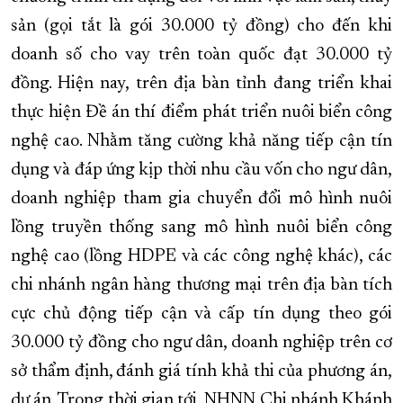
sản (gọi tắt là gói 30.000 tỷ đồng) cho đến khi
XÂY DỰNG KHÁNH HÒA TRỞ THÀNH THÀNH PHỐ TRỰC THUỘC 
doanh số cho vay trên toàn quốc đạt 30.000 tỷ
ĐẠI HỘI ĐẢNG CÁC CẤP
TRANG CHỦ
VỀ BÁO KHÁNH HÒA
đồng. Hiện nay, trên địa bàn tỉnh đang triển khai
thực hiện Đề án thí điểm phát triển nuôi biển công
nghệ cao. Nhằm tăng cường khả năng tiếp cận tín
dụng và đáp ứng kịp thời nhu cầu vốn cho ngư dân,
doanh nghiệp tham gia chuyển đổi mô hình nuôi
lồng truyền thống sang mô hình nuôi biển công
nghệ cao (lồng HDPE và các công nghệ khác), các
chi nhánh ngân hàng thương mại trên địa bàn tích
cực chủ động tiếp cận và cấp tín dụng theo gói
30.000 tỷ đồng cho ngư dân, doanh nghiệp trên cơ
sở thẩm định, đánh giá tính khả thi của phương án,
dự án. Trong thời gian tới, NHNN Chi nhánh Khánh