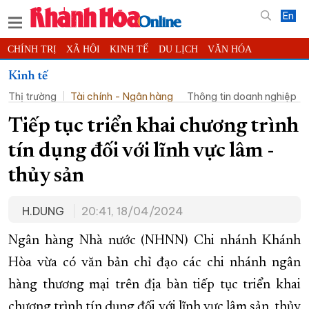
En
CHÍNH TRỊ
XÃ HỘI
KINH TẾ
DU LỊCH
VĂN HÓA
THỂ THAO
ĐỜI SỐNG
TIN ĐỊA PHƯƠNG
Kinh tế
Thị trường
Tài chính - Ngân hàng
Thông tin doanh nghiệp
KHOA HỌC - CÔNG NGHỆ
PHÁP LUẬT
BẠN ĐỌC
PHÓNG SỰ
THẾ GIỚI
MULTIMEDIA
VIDEO
ĐỌC BÁO ONLINE
Tiếp tục triển khai chương trình
PODCAST
THÔNG TIN - QUẢNG CÁO
tín dụng đối với lĩnh vực lâm -
QUY HOẠCH TỈNH KHÁNH HÒA
thủy sản
TRƯỜNG SA BIỂN ĐẢO QUÊ HƯƠNG
H.DUNG
20:41, 18/04/2024
CHUNG TAY CẢI CÁCH HÀNH CHÍNH
XÂY DỰNG NÔNG THÔN MỚI
LỊCH CẮT ĐIỆN
Ngân hàng Nhà nước (NHNN) Chi nhánh Khánh
TÀU - XE - MÁY BAY
Hòa vừa có văn bản chỉ đạo các chi nhánh ngân
hàng thương mại trên địa bàn tiếp tục triển khai
KỶ NIỆM 370 NĂM XÂY DỰNG VÀ PHÁT TRIỂN TỈNH KHÁNH HÒA
chương trình tín dụng đối với lĩnh vực lâm sản, thủy
KHOẢNH KHẮC ĐẸP XỨ TRẦM