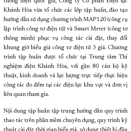
thống điện quốc gia, Công ty Cổ phần Điện lực
XÂY DỰNG KHÁNH HÒA TRỞ THÀNH THÀNH PHỐ TRỰC THUỘC 
Khánh Hòa vừa tổ chức các lớp tập huấn, đào tạo
hướng dẫn sử dụng chương trình MAP120 (công cụ
ĐẠI HỘI ĐẢNG CÁC CẤP
TRANG CHỦ
VỀ BÁO KHÁNH HÒA
lập trình công tơ điện tử) và Smart Meter (công tơ
thông minh) phục vụ công tác cài đặt, thay đổi
khung giờ biểu giá công tơ điện tử 3 giá. Chương
trình tập huấn được tổ chức tại Trung tâm Thí
nghiệm điện Khánh Hòa, với gần 80 cán bộ kỹ
thuật, kinh doanh và lực lượng trực tiếp thực hiện
công tác đo đếm tại các điện lực khu vực và đơn vị
liên quan tham gia.
Nội dung tập huấn tập trung hướng dẫn quy trình
thao tác trên phần mềm chuyên dụng, quy trình kỹ
thuật cài đặt thời gian biểu giá, sử dụng thiết bị đầu