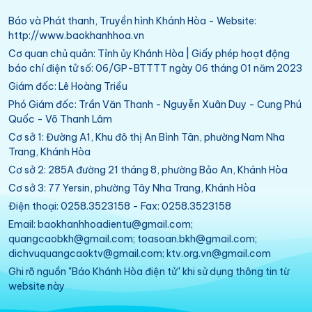
Báo và Phát thanh, Truyền hình Khánh Hòa - Website:
http://www.baokhanhhoa.vn
Cơ quan chủ quản: Tỉnh ủy Khánh Hòa | Giấy phép hoạt động
báo chí điện tử số: 06/GP-BTTTT ngày 06 tháng 01 năm 2023
Giám đốc: Lê Hoàng Triều
Phó Giám đốc: Trần Văn Thanh - Nguyễn Xuân Duy - Cung Phú
Quốc - Võ Thanh Lâm
Cơ sở 1: Đường A1, Khu đô thị An Bình Tân, phường Nam Nha
Trang, Khánh Hòa
Cơ sở 2: 285A đường 21 tháng 8, phường Bảo An, Khánh Hòa
Cơ sở 3: 77 Yersin, phường Tây Nha Trang, Khánh Hòa
Điện thoại: 0258.3523158 - Fax: 0258.3523158
Email: baokhanhhoadientu@gmail.com;
quangcaobkh@gmail.com; toasoan.bkh@gmail.com;
dichvuquangcaoktv@gmail.com; ktv.org.vn@gmail.com
Ghi rõ nguồn "Báo Khánh Hòa điện tử" khi sử dụng thông tin từ
website này