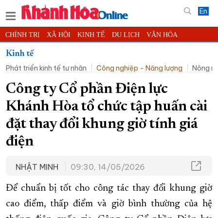
En
CHÍNH TRỊ
XÃ HỘI
KINH TẾ
DU LỊCH
VĂN HÓA
THỂ THAO
ĐỜI SỐNG
TIN ĐỊA PHƯƠNG
Kinh tế
Phát triển kinh tế tư nhân
Công nghiệp - Năng lượng
Nông ng
KHOA HỌC - CÔNG NGHỆ
PHÁP LUẬT
BẠN ĐỌC
PHÓNG SỰ
THẾ GIỚI
MULTIMEDIA
VIDEO
ĐỌC BÁO ONLINE
Công ty Cổ phần Điện lực
PODCAST
THÔNG TIN - QUẢNG CÁO
Khánh Hòa tổ chức tập huấn cài
QUY HOẠCH TỈNH KHÁNH HÒA
đặt thay đổi khung giờ tính giá
TRƯỜNG SA BIỂN ĐẢO QUÊ HƯƠNG
điện
CHUNG TAY CẢI CÁCH HÀNH CHÍNH
NHẬT MINH
09:30, 14/05/2026
XÂY DỰNG NÔNG THÔN MỚI
LỊCH CẮT ĐIỆN
TÀU - XE - MÁY BAY
Để chuẩn bị tốt cho công tác thay đổi khung giờ
KỶ NIỆM 370 NĂM XÂY DỰNG VÀ PHÁT TRIỂN TỈNH KHÁNH HÒA
cao điểm, thấp điểm và giờ bình thường của hệ
KHOẢNH KHẮC ĐẸP XỨ TRẦM