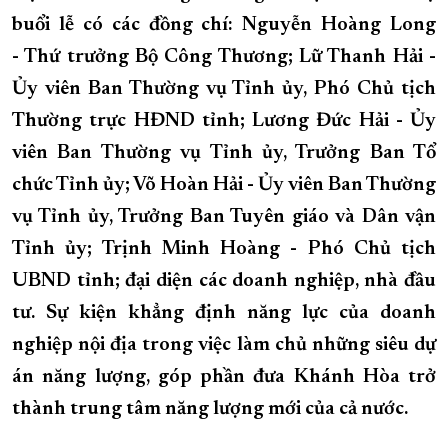
buổi lễ có các đồng chí: Nguyễn Hoàng Long
XÂY DỰNG KHÁNH HÒA TRỞ THÀNH THÀNH PHỐ TRỰC THUỘC 
- Thứ trưởng Bộ Công Thương; Lữ Thanh Hải -
ĐẠI HỘI ĐẢNG CÁC CẤP
TRANG CHỦ
VỀ BÁO KHÁNH HÒA
Ủy viên Ban Thường vụ Tỉnh ủy, Phó Chủ tịch
Thường trực HĐND tỉnh; Lương Đức Hải - Ủy
viên Ban Thường vụ Tỉnh ủy, Trưởng Ban Tổ
chức Tỉnh ủy; Võ Hoàn Hải - Ủy viên Ban Thường
vụ Tỉnh ủy, Trưởng Ban Tuyên giáo và Dân vận
Tỉnh ủy; Trịnh Minh Hoàng - Phó Chủ tịch
UBND tỉnh; đại diện các doanh nghiệp, nhà đầu
tư.
Sự kiện khẳng định năng lực của doanh
nghiệp nội địa trong việc làm chủ những siêu dự
án năng lượng, góp phần đưa Khánh Hòa trở
thành trung tâm năng lượng mới của cả nước.