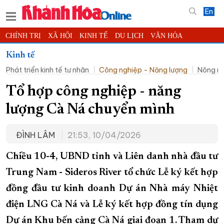
En
CHÍNH TRỊ
XÃ HỘI
KINH TẾ
DU LỊCH
VĂN HÓA
THỂ THAO
ĐỜI SỐNG
TIN ĐỊA PHƯƠNG
Kinh tế
Phát triển kinh tế tư nhân
Công nghiệp - Năng lượng
Nông ng
KHOA HỌC - CÔNG NGHỆ
PHÁP LUẬT
BẠN ĐỌC
PHÓNG SỰ
THẾ GIỚI
MULTIMEDIA
VIDEO
ĐỌC BÁO ONLINE
Tổ hợp công nghiệp - năng
PODCAST
THÔNG TIN - QUẢNG CÁO
lượng Cà Ná chuyển mình
QUY HOẠCH TỈNH KHÁNH HÒA
ĐÌNH LÂM
21:53, 10/04/2026
TRƯỜNG SA BIỂN ĐẢO QUÊ HƯƠNG
CHUNG TAY CẢI CÁCH HÀNH CHÍNH
Chiều 10-4, UBND tỉnh và Liên danh nhà đầu tư
Trung Nam - Sideros River tổ chức Lễ ký kết hợp
XÂY DỰNG NÔNG THÔN MỚI
LỊCH CẮT ĐIỆN
đồng đầu tư kinh doanh Dự án Nhà máy Nhiệt
TÀU - XE - MÁY BAY
điện LNG Cà Ná và Lễ ký kết hợp đồng tín dụng
KỶ NIỆM 370 NĂM XÂY DỰNG VÀ PHÁT TRIỂN TỈNH KHÁNH HÒA
Dự án Khu bến cảng Cà Ná giai đoạn 1. Tham dự
KHOẢNH KHẮC ĐẸP XỨ TRẦM