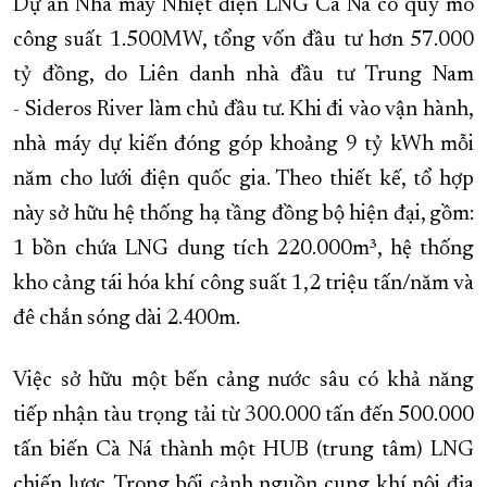
Dự án Nhà máy Nhiệt điện LNG Cà Ná có quy mô
công suất 1.500MW, tổng vốn đầu tư hơn 57.000
tỷ đồng, do Liên danh nhà đầu tư Trung Nam
- Sideros River làm chủ đầu tư. Khi đi vào vận hành,
nhà máy dự kiến đóng góp khoảng 9 tỷ kWh mỗi
năm cho lưới điện quốc gia. Theo thiết kế, tổ hợp
này sở hữu hệ thống hạ tầng đồng bộ hiện đại, gồm:
1 bồn chứa LNG dung tích 220.000m³, hệ thống
kho cảng tái hóa khí công suất 1,2 triệu tấn/năm và
đê chắn sóng dài 2.400m.
Việc sở hữu một bến cảng nước sâu có khả năng
tiếp nhận tàu trọng tải từ 300.000 tấn đến 500.000
tấn biến Cà Ná thành một HUB (trung tâm) LNG
chiến lược. Trong bối cảnh nguồn cung khí nội địa