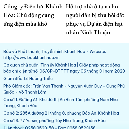
Công ty Điện lực Khánh
Hỗ trợ nhà ở tạm cho
Hòa: Chủ động cung
người dân bị thu hồi đất
ứng điện mùa khô
phục vụ Dự án điện hạt
nhân Ninh Thuận
Báo và Phát thanh, Truyền hình Khánh Hòa - Website:
http://www.baokhanhhoa.vn
Cơ quan chủ quản: Tỉnh ủy Khánh Hòa | Giấy phép hoạt động
báo chí điện tử số: 06/GP-BTTTT ngày 06 tháng 01 năm 2023
Giám đốc: Lê Hoàng Triều
Phó Giám đốc: Trần Văn Thanh - Nguyễn Xuân Duy - Cung Phú
Quốc - Võ Thanh Lâm
Cơ sở 1: Đường A1, Khu đô thị An Bình Tân, phường Nam Nha
Trang, Khánh Hòa
Cơ sở 2: 285A đường 21 tháng 8, phường Bảo An, Khánh Hòa
Cơ sở 3: 77 Yersin, phường Tây Nha Trang, Khánh Hòa
Điện thoại: 0258.3523158 - Fax: 0258.3523158