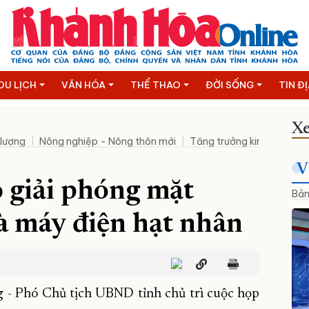
DU LỊCH
VĂN HÓA
THỂ THAO
ĐỜI SỐNG
TIN Đ
Xe
 lượng
Nông nghiệp - Nông thôn mới
Tăng trưởng kinh tế hai c
V
 giải phóng mặt
Bản
à máy điện hạt nhân
 - Phó Chủ tịch UBND tỉnh chủ trì cuộc họp