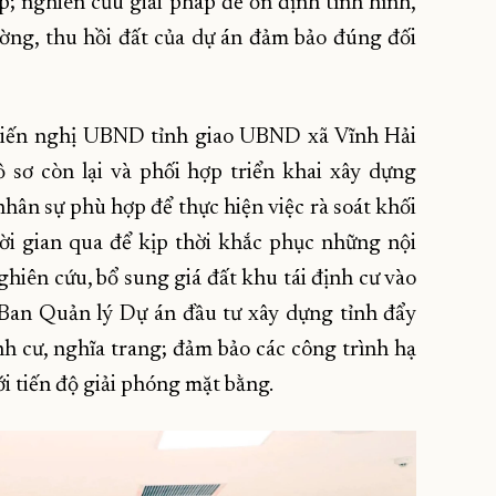
; nghiên cứu giải pháp để ổn định tình hình,
ường, thu hồi đất của dự án đảm bảo đúng đối
kiến nghị UBND tỉnh giao UBND xã Vĩnh Hải
 sơ còn lại và phối hợp triển khai xây dựng
nhân sự phù hợp để thực hiện việc rà soát khối
hời gian qua để kịp thời khắc phục những nội
nghiên cứu, bổ sung giá đất khu tái định cư vào
o Ban Quản lý Dự án đầu tư xây dựng tỉnh đẩy
ịnh cư, nghĩa trang; đảm bảo các công trình hạ
i tiến độ giải phóng mặt bằng.