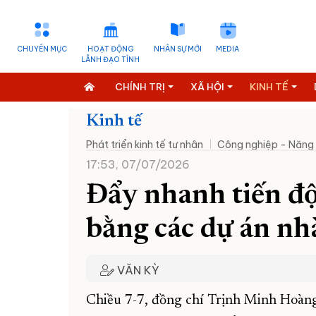
CHUYÊN MỤC
HOẠT ĐỘNG
NHÂN SỰ MỚI
MEDIA
LÃNH ĐẠO TỈNH
CHÍNH TRỊ
XÃ HỘI
KINH TẾ
Kinh tế
Phát triển kinh tế tư nhân
Công nghiệp - Năng
17:53, 07/07/2026
Đẩy nhanh tiến độ
bằng các dự án nh
VĂN KỲ
Chiều 7-7, đồng chí Trịnh Minh Hoàng