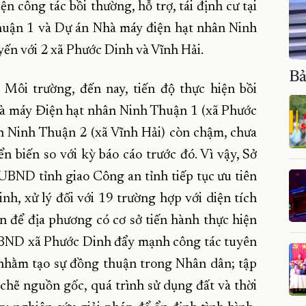
ện công tác bồi thường, hỗ trợ, tái định cư tại
uận 1 và Dự án Nhà máy điện hạt nhân Ninh
yến với 2 xã Phước Dinh và Vĩnh Hải.
Bả
Môi trường, đến nay, tiến độ thực hiện bồi
Nhà máy Điện hạt nhân Ninh Thuận 1 (xã Phước
 Ninh Thuận 2 (xã Vĩnh Hải) còn chậm, chưa
 biến so với kỳ báo cáo trước đó. Vì vậy, Sở
BND tỉnh giao Công an tỉnh tiếp tục ưu tiên
inh, xử lý đối với 19 trường hợp với diện tích
 để địa phương có cơ sở tiến hành thực hiện
 UBND xã Phước Dinh đẩy mạnh công tác tuyên
i nhằm tạo sự đồng thuận trong Nhân dân; tập
t chẽ nguồn gốc, quá trình sử dụng đất và thời