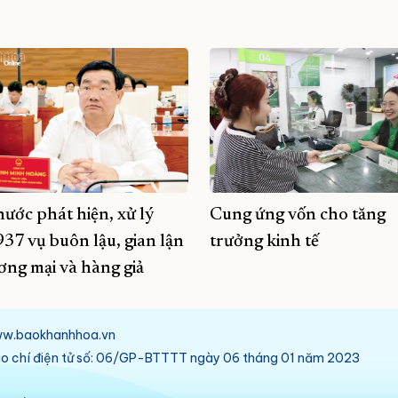
nước phát hiện, xử lý
​​​​​​​Cung ứng vốn cho tăng
937 vụ buôn lậu, gian lận
trưởng kinh tế
ơng mại và hàng giả
/www.baokhanhhoa.vn
báo chí điện tử số: 06/GP-BTTTT ngày 06 tháng 01 năm 2023