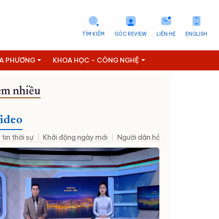
TÌM KIẾM
GÓC REVIEW
LIÊN HỆ
ENGLISH
ỊA PHƯƠNG
KHOA HỌC - CÔNG NGHỆ
m nhiều
on số
Thông tin doanh nghiệp
Tài chính - Ngân hàng
Vietnam
ideo
 tin thời sự
Khởi động ngày mới
Người dân hỏi – Cơ quan nhà nư