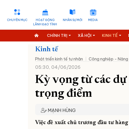
CHUYÊN MỤC
HOẠT ĐỘNG
NHÂN SỰ MỚI
MEDIA
LÃNH ĐẠO TỈNH
CHÍNH TRỊ
XÃ HỘI
KINH TẾ
Kinh tế
Phát triển kinh tế tư nhân
Công nghiệp - Năng
05:30, 04/06/2026
Kỳ vọng từ các dự
trọng điểm
MẠNH HÙNG
Việc đề xuất chủ trương đầu tư hàng 