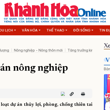
DU LỊCH
VĂN HÓA
THỂ THAO
ĐỜI SỐNG
TIN Đ
Xe
 lượng
Nông nghiệp - Nông thôn mới
Tăng trưởng kinh tế hai c
V
 án nông nghiệp
Bản
loạt dự án thủy lợi, phòng, chống thiên tai