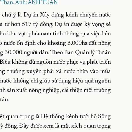
g Than. Ảnh: ANH TUẤN
g chú ý là Dự án Xây dựng kênh chuyển nước
u tư hơn 517 tỷ đồng. Dự án được kỳ vọng sẽ
 cho khu vực phía nam tỉnh thông qua việc liên
ấp nước ổn định cho khoảng 3.000ha đất nông
ng 30.000 người dân. Theo Ban Quản lý Dự án
g Biêu không đủ nguồn nước phục vụ phát triển
iang thường xuyên phải xả nước thừa vào mùa
 nước không chỉ giúp sử dụng hiệu quả nguồn
h sản xuất nông nghiệp, cải thiện môi trường
 án.
ệt quan trọng là Hệ thống kênh tưới hồ Sông
ỷ đồng. Đây được xem là mắt xích quan trọng