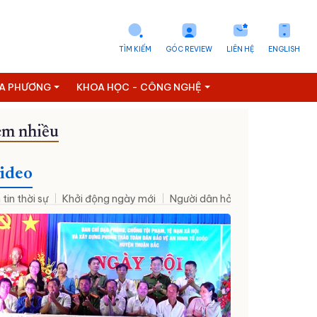
TÌM KIẾM
GÓC REVIEW
LIÊN HỆ
ENGLISH
ỊA PHƯƠNG
KHOA HỌC - CÔNG NGHỆ
m nhiều
on số
Thông tin doanh nghiệp
Tài chính - Ngân hàng
Vietnam
ideo
 tin thời sự
Khởi động ngày mới
Người dân hỏi – Cơ quan nhà nư