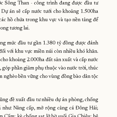
ớc Sông Than - công trình đang được đầu tư
 Dự án sẽ cấp nước tưới cho khoảng 1.500ha
các hồ chứa trong khu vực và tạo nền tảng để
ong tương lai.
ng mức đầu tư gần 1.380 tỷ đồng được đánh
 đối với khu vực miền núi còn nhiều khó khăn.
 cho khoảng 2.000ha đất sản xuất và cấp nước
 góp phần giảm phụ thuộc vào nước trời, thúc
ảm nghèo bền vững cho vùng đồng bào dân tộc
 cũng đề xuất đầu tư nhiều dự án phòng, chống
cá như: Nâng cấp, mở rộng cảng cá Đông Hải;
 Cấm; kè chống sạt lở bờ suối Gia Chiêu; hệ