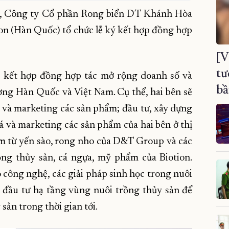
g, Công ty Cổ phần Rong biển DT Khánh Hòa
n (Hàn Quốc) tổ chức lễ ký kết hợp đồng hợp
[V
tư
 kết hợp đồng hợp tác mở rộng doanh số và
bầ
rường Hàn Quốc và Việt Nam. Cụ thể, hai bên sẽ
 và marketing các sản phẩm; đầu tư, xây dựng
 và marketing các sản phẩm của hai bên ở thị
m từ yến sào, rong nho của D&T Group và các
ồng thủy sản, cá ngựa, mỹ phẩm của Biotion.
o công nghệ, các giải pháp sinh học trong nuôi
đầu tư hạ tầng vùng nuôi trồng thủy sản để
sản trong thời gian tới.