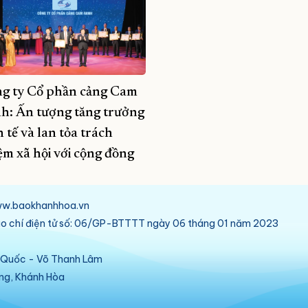
g ty Cổ phần cảng Cam
h: Ấn tượng tăng trưởng
 tế và lan tỏa trách
ệm xã hội với cộng đồng
/www.baokhanhhoa.vn
báo chí điện tử số: 06/GP-BTTTT ngày 06 tháng 01 năm 2023
ú Quốc - Võ Thanh Lâm
ang, Khánh Hòa