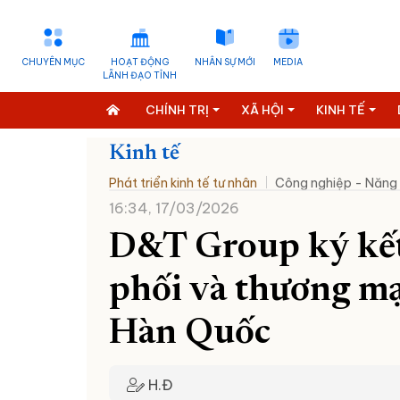
CHUYÊN MỤC
HOẠT ĐỘNG
NHÂN SỰ MỚI
MEDIA
LÃNH ĐẠO TỈNH
CHÍNH TRỊ
XÃ HỘI
KINH TẾ
Kinh tế
Phát triển kinh tế tư nhân
Công nghiệp - Năng
16:34, 17/03/2026
D&T Group ký kế
phối và thương mạ
Hàn Quốc
H.Đ