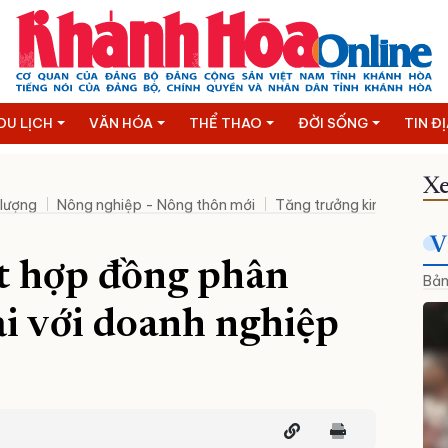
DU LỊCH
VĂN HÓA
THỂ THAO
ĐỜI SỐNG
TIN Đ
Xe
 lượng
Nông nghiệp - Nông thôn mới
Tăng trưởng kinh tế hai c
V
t hợp đồng phân
Bản
i với doanh nghiệp