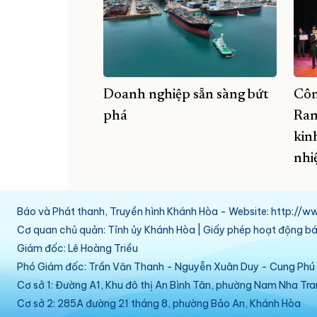
Doanh nghiệp sẵn sàng bứt
Côn
phá
Ran
kinh
nhi
Báo và Phát thanh, Truyền hình Khánh Hòa - Website: http:/
Cơ quan chủ quản: Tỉnh ủy Khánh Hòa | Giấy phép hoạt động 
Giám đốc: Lê Hoàng Triều
Phó Giám đốc: Trần Văn Thanh - Nguyễn Xuân Duy - Cung Ph
Cơ sở 1: Đường A1, Khu đô thị An Bình Tân, phường Nam Nha Tr
Cơ sở 2: 285A đường 21 tháng 8, phường Bảo An, Khánh Hòa