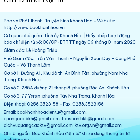
Chi nhánh khu vực 10
Báo và Phát thanh, Truyền hình Khánh Hòa - Website:
http://www.baokhanhhoa.vn
Cơ quan chủ quản: Tỉnh ủy Khánh Hòa | Giấy phép hoạt động
báo chí điện tử số: 06/GP-BTTTT ngày 06 tháng 01 năm 2023
Giám đốc: Lê Hoàng Triều
Phó Giám đốc: Trần Văn Thanh - Nguyễn Xuân Duy - Cung Phú
Quốc - Võ Thanh Lâm
Cơ sở 1: Đường A1, Khu đô thị An Bình Tân, phường Nam Nha
Trang, Khánh Hòa
Cơ sở 2: 285A đường 21 tháng 8, phường Bảo An, Khánh Hòa
Cơ sở 3: 77 Yersin, phường Tây Nha Trang, Khánh Hòa
Điện thoại: 0258.3523158 - Fax: 0258.3523158
Email: baokhanhhoadientu@gmail.com;
quangcaobkh@gmail.com; toasoan.bkh@gmail.com;
dichvuquangcaoktv@gmail.com; ktv.org.vn@gmail.com
Ghi rõ nguồn "Báo Khánh Hòa điện tử" khi sử dụng thông tin từ