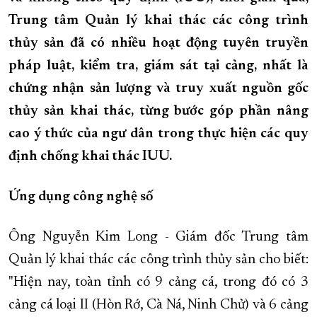
Trung tâm Quản lý khai thác các công trình
XÂY DỰNG KHÁNH HÒA TRỞ THÀNH THÀNH PHỐ TRỰC THUỘC 
thủy sản đã có nhiều hoạt động tuyên truyền
ĐẠI HỘI ĐẢNG CÁC CẤP
TRANG CHỦ
VỀ BÁO KHÁNH HÒA
pháp luật, kiểm tra, giám sát tại cảng, nhất là
chứng nhận sản lượng và truy xuất nguồn gốc
thủy sản khai thác, từng bước góp phần nâng
cao ý thức của ngư dân trong thực hiện các quy
định chống khai thác IUU.
Ứng dụng công nghệ số
Ông Nguyễn Kim Long - Giám đốc Trung tâm
Quản lý khai thác các công trình thủy sản cho biết:
"Hiện nay, toàn tỉnh có 9 cảng cá, trong đó có 3
cảng cá
loại II
(Hòn Rớ, Cà Ná,
Ninh Chử
) và 6 cảng