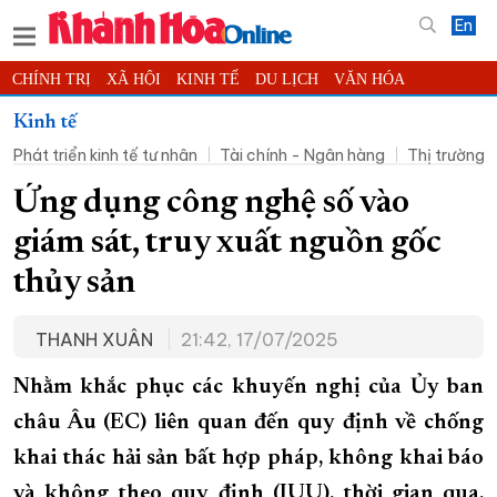
En
CHÍNH TRỊ
XÃ HỘI
KINH TẾ
DU LỊCH
VĂN HÓA
THỂ THAO
ĐỜI SỐNG
TIN ĐỊA PHƯƠNG
Kinh tế
Phát triển kinh tế tư nhân
Tài chính - Ngân hàng
Thị trường
KHOA HỌC - CÔNG NGHỆ
PHÁP LUẬT
BẠN ĐỌC
PHÓNG SỰ
THẾ GIỚI
MULTIMEDIA
VIDEO
ĐỌC BÁO ONLINE
Ứng dụng công nghệ số vào
PODCAST
THÔNG TIN - QUẢNG CÁO
giám sát, truy xuất nguồn gốc
QUY HOẠCH TỈNH KHÁNH HÒA
thủy sản
TRƯỜNG SA BIỂN ĐẢO QUÊ HƯƠNG
THANH XUÂN
21:42, 17/07/2025
CHUNG TAY CẢI CÁCH HÀNH CHÍNH
XÂY DỰNG NÔNG THÔN MỚI
LỊCH CẮT ĐIỆN
Nhằm khắc phục các khuyến nghị của Ủy ban
TÀU - XE - MÁY BAY
châu Âu (EC) liên quan đến quy định về chống
khai thác hải sản bất hợp pháp, không khai báo
KỶ NIỆM 370 NĂM XÂY DỰNG VÀ PHÁT TRIỂN TỈNH KHÁNH HÒA
và không theo quy định (IUU), thời gian qua,
KHOẢNH KHẮC ĐẸP XỨ TRẦM