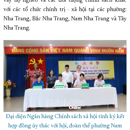
vay hộ nghèo và các đối tượng chính sách khác
với các tổ chức chính trị - xã hội tại các phường:
XÂY DỰNG KHÁNH HÒA TRỞ THÀNH THÀNH PHỐ TRỰC THUỘC 
Nha Trang, Bắc Nha Trang, Nam Nha Trang và Tây
ĐẠI HỘI ĐẢNG CÁC CẤP
TRANG CHỦ
VỀ BÁO KHÁNH HÒA
Nha Trang.
Đại diện Ngân hàng Chính sách xã hội tỉnh ký kết
hợp đồng ủy thác với hội, đoàn thể phường Nam