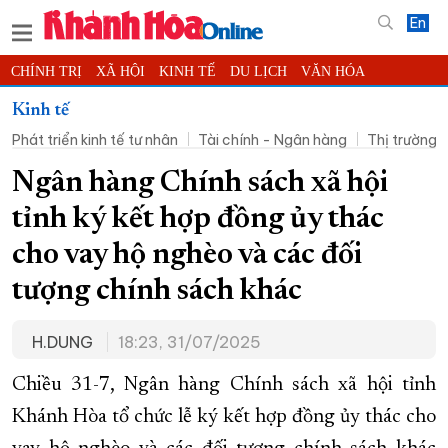
En
CHÍNH TRỊ
XÃ HỘI
KINH TẾ
DU LỊCH
VĂN HÓA
THỂ THAO
ĐỜI SỐNG
TIN ĐỊA PHƯƠNG
Kinh tế
Phát triển kinh tế tư nhân
Tài chính - Ngân hàng
Thị trường
KHOA HỌC - CÔNG NGHỆ
PHÁP LUẬT
BẠN ĐỌC
PHÓNG SỰ
THẾ GIỚI
MULTIMEDIA
VIDEO
ĐỌC BÁO ONLINE
Ngân hàng Chính sách xã hội
PODCAST
THÔNG TIN - QUẢNG CÁO
tỉnh ký kết hợp đồng ủy thác
QUY HOẠCH TỈNH KHÁNH HÒA
cho vay hộ nghèo và các đối
TRƯỜNG SA BIỂN ĐẢO QUÊ HƯƠNG
tượng chính sách khác
CHUNG TAY CẢI CÁCH HÀNH CHÍNH
H.DUNG
18:23, 31/07/2025
XÂY DỰNG NÔNG THÔN MỚI
LỊCH CẮT ĐIỆN
TÀU - XE - MÁY BAY
Chiều 31-7, Ngân hàng Chính sách xã hội tỉnh
KỶ NIỆM 370 NĂM XÂY DỰNG VÀ PHÁT TRIỂN TỈNH KHÁNH HÒA
Khánh Hòa tổ chức lễ ký kết hợp đồng ủy thác cho
KHOẢNH KHẮC ĐẸP XỨ TRẦM