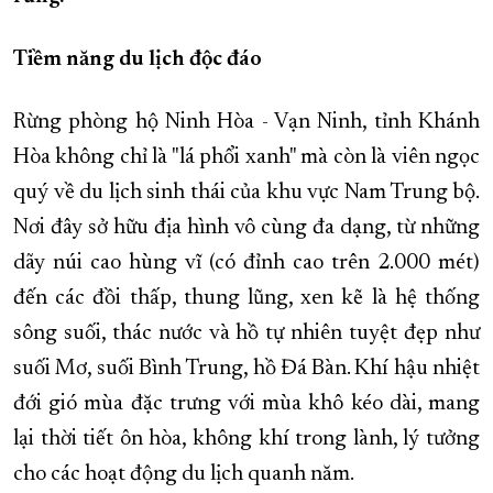
XÂY DỰNG KHÁNH HÒA TRỞ THÀNH THÀNH PHỐ TRỰC THUỘC 
Tiềm năng du lịch độc đáo
ĐẠI HỘI ĐẢNG CÁC CẤP
TRANG CHỦ
VỀ BÁO KHÁNH HÒA
Rừng phòng hộ Ninh Hòa - Vạn Ninh, tỉnh Khánh
Hòa không chỉ là "lá phổi xanh" mà còn là viên ngọc
quý về du lịch sinh thái của khu vực Nam Trung bộ.
Nơi đây sở hữu địa hình vô cùng đa dạng, từ những
dãy núi cao hùng vĩ (có đỉnh cao trên 2.000 mét)
đến các đồi thấp, thung lũng, xen kẽ là hệ thống
sông suối, thác nước và hồ tự nhiên tuyệt đẹp như
suối Mơ, suối Bình Trung, hồ Đá Bàn. Khí hậu nhiệt
đới gió mùa đặc trưng với mùa khô kéo dài, mang
lại thời tiết ôn hòa, không khí trong lành, lý tưởng
cho các hoạt động du lịch quanh năm.