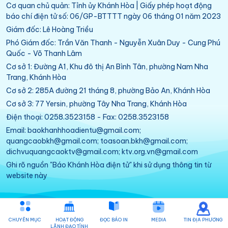
Cơ quan chủ quản: Tỉnh ủy Khánh Hòa | Giấy phép hoạt động
báo chí điện tử số: 06/GP-BTTTT ngày 06 tháng 01 năm 2023
Giám đốc: Lê Hoàng Triều
Phó Giám đốc: Trần Văn Thanh - Nguyễn Xuân Duy - Cung Phú
Quốc - Võ Thanh Lâm
Cơ sở 1: Đường A1, Khu đô thị An Bình Tân, phường Nam Nha
Trang, Khánh Hòa
Cơ sở 2: 285A đường 21 tháng 8, phường Bảo An, Khánh Hòa
Cơ sở 3: 77 Yersin, phường Tây Nha Trang, Khánh Hòa
Điện thoại: 0258.3523158 - Fax: 0258.3523158
Email: baokhanhhoadientu@gmail.com;
quangcaobkh@gmail.com; toasoan.bkh@gmail.com;
dichvuquangcaoktv@gmail.com; ktv.org.vn@gmail.com
Ghi rõ nguồn "Báo Khánh Hòa điện tử" khi sử dụng thông tin từ
website này
CHUYÊN MỤC
HOẠT ĐỘNG
ĐỌC BÁO IN
MEDIA
TIN ĐỊA PHƯƠNG
LÃNH ĐẠO TỈNH