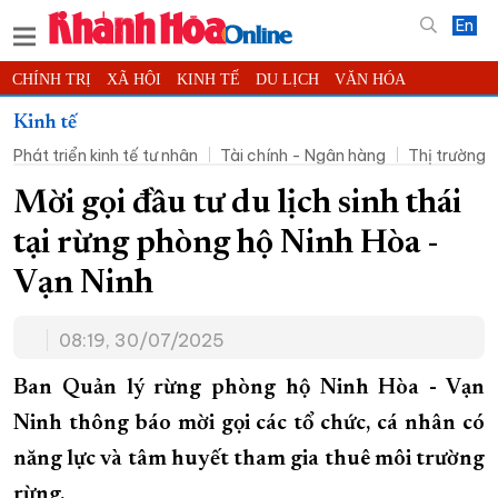
En
CHÍNH TRỊ
XÃ HỘI
KINH TẾ
DU LỊCH
VĂN HÓA
THỂ THAO
ĐỜI SỐNG
TIN ĐỊA PHƯƠNG
Kinh tế
Phát triển kinh tế tư nhân
Tài chính - Ngân hàng
Thị trường
KHOA HỌC - CÔNG NGHỆ
PHÁP LUẬT
BẠN ĐỌC
PHÓNG SỰ
THẾ GIỚI
MULTIMEDIA
VIDEO
ĐỌC BÁO ONLINE
Mời gọi đầu tư du lịch sinh thái
PODCAST
THÔNG TIN - QUẢNG CÁO
tại rừng phòng hộ Ninh Hòa -
QUY HOẠCH TỈNH KHÁNH HÒA
Vạn Ninh
TRƯỜNG SA BIỂN ĐẢO QUÊ HƯƠNG
08:19, 30/07/2025
CHUNG TAY CẢI CÁCH HÀNH CHÍNH
XÂY DỰNG NÔNG THÔN MỚI
LỊCH CẮT ĐIỆN
Ban Quản lý rừng phòng hộ Ninh Hòa - Vạn
TÀU - XE - MÁY BAY
Ninh thông báo mời gọi các tổ chức, cá nhân có
năng lực và tâm huyết tham gia thuê môi trường
KỶ NIỆM 370 NĂM XÂY DỰNG VÀ PHÁT TRIỂN TỈNH KHÁNH HÒA
rừng.
KHOẢNH KHẮC ĐẸP XỨ TRẦM