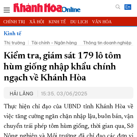
En
CHÍNH TRỊ
XÃ HỘI
KINH TẾ
DU LỊCH
VĂN HÓA
THỂ THAO
ĐỜI SỐNG
TIN ĐỊA PHƯƠNG
Kinh tế
Thị trường
Tài chính - Ngân hàng
Thông tin doanh nghiệp
KHOA HỌC - CÔNG NGHỆ
PHÁP LUẬT
BẠN ĐỌC
PHÓNG SỰ
THẾ GIỚI
MULTIMEDIA
VIDEO
ĐỌC BÁO ONLINE
Kiểm tra, giám sát 179 lô tôm
PODCAST
THÔNG TIN - QUẢNG CÁO
hùm giống nhập khẩu chính
QUY HOẠCH TỈNH KHÁNH HÒA
ngạch về Khánh Hòa
TRƯỜNG SA BIỂN ĐẢO QUÊ HƯƠNG
HẢI LĂNG
15:35, 03/06/2025
CHUNG TAY CẢI CÁCH HÀNH CHÍNH
XÂY DỰNG NÔNG THÔN MỚI
LỊCH CẮT ĐIỆN
Thực hiện chỉ đạo của UBND tỉnh Khánh Hòa về
TÀU - XE - MÁY BAY
việc tăng cường ngăn chặn nhập lậu, buôn bán, vận
chuyển trái phép tôm hùm giống, thời gian qua, Sở
KỶ NIỆM 370 NĂM XÂY DỰNG VÀ PHÁT TRIỂN TỈNH KHÁNH HÒA
Nông nghiệp và Môi trường đã chỉ đạo các đơn vị
KHOẢNH KHẮC ĐẸP XỨ TRẦM