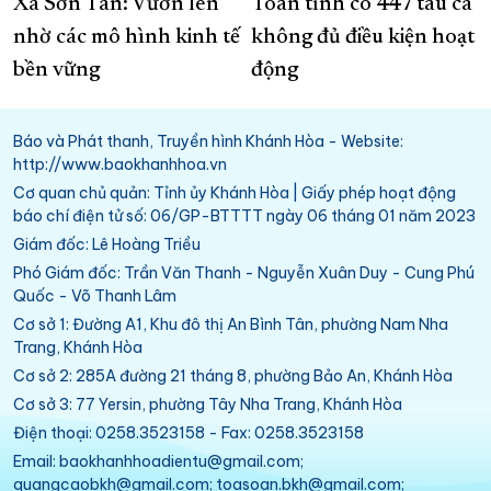
Xã Sơn Tân: Vươn lên
Toàn tỉnh có 447 tàu cá
nhờ các mô hình kinh tế
không đủ điều kiện hoạt
bền vững
động
Báo và Phát thanh, Truyền hình Khánh Hòa - Website:
http://www.baokhanhhoa.vn
Cơ quan chủ quản: Tỉnh ủy Khánh Hòa | Giấy phép hoạt động
báo chí điện tử số: 06/GP-BTTTT ngày 06 tháng 01 năm 2023
Giám đốc: Lê Hoàng Triều
Phó Giám đốc: Trần Văn Thanh - Nguyễn Xuân Duy - Cung Phú
Quốc - Võ Thanh Lâm
Cơ sở 1: Đường A1, Khu đô thị An Bình Tân, phường Nam Nha
Trang, Khánh Hòa
Cơ sở 2: 285A đường 21 tháng 8, phường Bảo An, Khánh Hòa
Cơ sở 3: 77 Yersin, phường Tây Nha Trang, Khánh Hòa
Điện thoại: 0258.3523158 - Fax: 0258.3523158
Email: baokhanhhoadientu@gmail.com;
quangcaobkh@gmail.com; toasoan.bkh@gmail.com;