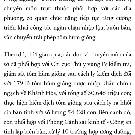
chuyên môn trực thuộc phối hợp với các địa
XÂY DỰNG KHÁNH HÒA TRỞ THÀNH THÀNH PHỐ TRỰC THUỘC 
phương, cơ quan chức năng tiếp tục tăng cường
ĐẠI HỘI ĐẢNG CÁC CẤP
TRANG CHỦ
VỀ BÁO KHÁNH HÒA
triển khai công tác ngăn chặn nhập lậu, buôn bán,
vận chuyển trái phép tôm hùm giống.
Theo đó, thời gian qua, các đơn vị chuyên môn của
sở đã phối hợp với Chi cục Thú y vùng IV kiểm tra,
giám sát tôm hùm giống sau cách ly kiểm dịch đối
với 179 lô tôm hùm giống được nhập khẩu chính
ngạch về Khánh Hòa, với tổng số 30,648 triệu con;
thực hiện kiểm dịch tôm giống sau cách ly ra khỏi
địa bàn tỉnh với số lượng 54.328 con. Bên cạnh đó,
còn phối hợp với Phòng Cảnh sát kinh tế - Công an
tỉnh lập biên bản, xử lý 10 trường hợp ương dưỡng,