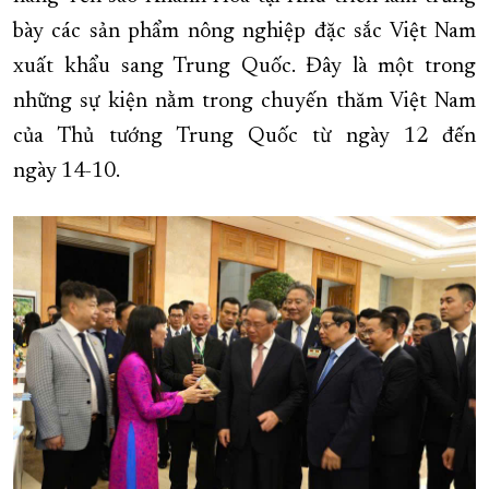
bày các sản phẩm nông nghiệp đặc sắc Việt Nam
XÂY DỰNG KHÁNH HÒA TRỞ THÀNH THÀNH PHỐ TRỰC THUỘC 
xuất khẩu sang Trung Quốc. Đây là một trong
ĐẠI HỘI ĐẢNG CÁC CẤP
TRANG CHỦ
VỀ BÁO KHÁNH HÒA
những sự kiện nằm trong chuyến thăm Việt Nam
của Thủ tướng Trung Quốc từ ngày 12 đến
ngày 14-10.