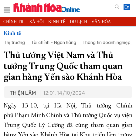
En
CHÍNH TRỊ
XÃ HỘI
KINH TẾ
DU LỊCH
VĂN HÓA
THỂ THAO
ĐỜI SỐNG
TIN ĐỊA PHƯƠNG
Kinh tế
Thị trường
Tài chính - Ngân hàng
Thông tin doanh nghiệp
KHOA HỌC - CÔNG NGHỆ
PHÁP LUẬT
BẠN ĐỌC
PHÓNG SỰ
THẾ GIỚI
MULTIMEDIA
VIDEO
ĐỌC BÁO ONLINE
Thủ tướng Việt Nam và Thủ
PODCAST
THÔNG TIN - QUẢNG CÁO
tướng Trung Quốc tham quan
QUY HOẠCH TỈNH KHÁNH HÒA
gian hàng Yến sào Khánh Hòa
TRƯỜNG SA BIỂN ĐẢO QUÊ HƯƠNG
THIỆN LÂM
12:01, 14/10/2024
CHUNG TAY CẢI CÁCH HÀNH CHÍNH
XÂY DỰNG NÔNG THÔN MỚI
LỊCH CẮT ĐIỆN
Ngày 13-10, tại Hà Nội, Thủ tướng Chính
TÀU - XE - MÁY BAY
phủ Phạm Minh Chính và Thủ tướng Quốc vụ viện
Trung Quốc Lý Cường đã cùng tham quan gian
KỶ NIỆM 370 NĂM XÂY DỰNG VÀ PHÁT TRIỂN TỈNH KHÁNH HÒA
hàng Yến sào Khánh Hòa tại Khu triển lãm trưng
KHOẢNH KHẮC ĐẸP XỨ TRẦM