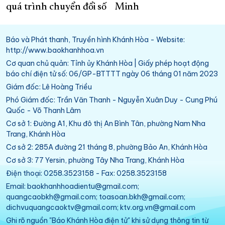
quá trình chuyển đổi số
Minh
Báo và Phát thanh, Truyền hình Khánh Hòa - Website:
http://www.baokhanhhoa.vn
Cơ quan chủ quản: Tỉnh ủy Khánh Hòa | Giấy phép hoạt động
báo chí điện tử số: 06/GP-BTTTT ngày 06 tháng 01 năm 2023
Giám đốc: Lê Hoàng Triều
Phó Giám đốc: Trần Văn Thanh - Nguyễn Xuân Duy - Cung Phú
Quốc - Võ Thanh Lâm
Cơ sở 1: Đường A1, Khu đô thị An Bình Tân, phường Nam Nha
Trang, Khánh Hòa
Cơ sở 2: 285A đường 21 tháng 8, phường Bảo An, Khánh Hòa
Cơ sở 3: 77 Yersin, phường Tây Nha Trang, Khánh Hòa
Điện thoại: 0258.3523158 - Fax: 0258.3523158
Email: baokhanhhoadientu@gmail.com;
quangcaobkh@gmail.com; toasoan.bkh@gmail.com;
dichvuquangcaoktv@gmail.com; ktv.org.vn@gmail.com
Ghi rõ nguồn "Báo Khánh Hòa điện tử" khi sử dụng thông tin từ