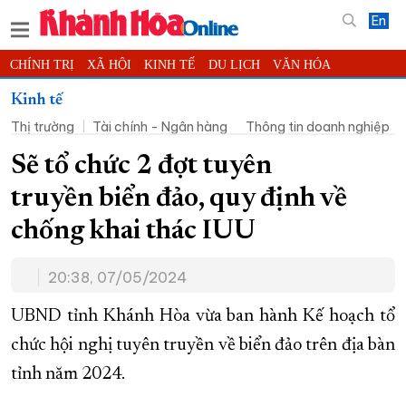
En
CHÍNH TRỊ
XÃ HỘI
KINH TẾ
DU LỊCH
VĂN HÓA
THỂ THAO
ĐỜI SỐNG
TIN ĐỊA PHƯƠNG
Kinh tế
Thị trường
Tài chính - Ngân hàng
Thông tin doanh nghiệp
KHOA HỌC - CÔNG NGHỆ
PHÁP LUẬT
BẠN ĐỌC
PHÓNG SỰ
THẾ GIỚI
MULTIMEDIA
VIDEO
ĐỌC BÁO ONLINE
Sẽ tổ chức 2 đợt tuyên
PODCAST
THÔNG TIN - QUẢNG CÁO
truyền biển đảo, quy định về
QUY HOẠCH TỈNH KHÁNH HÒA
chống khai thác IUU
TRƯỜNG SA BIỂN ĐẢO QUÊ HƯƠNG
20:38, 07/05/2024
CHUNG TAY CẢI CÁCH HÀNH CHÍNH
XÂY DỰNG NÔNG THÔN MỚI
LỊCH CẮT ĐIỆN
UBND tỉnh Khánh Hòa vừa ban hành Kế hoạch tổ
TÀU - XE - MÁY BAY
chức hội nghị tuyên truyền về biển đảo trên địa bàn
tỉnh năm 2024.
KỶ NIỆM 370 NĂM XÂY DỰNG VÀ PHÁT TRIỂN TỈNH KHÁNH HÒA
KHOẢNH KHẮC ĐẸP XỨ TRẦM