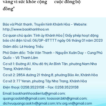
vàng vì sức khỏe cộng
cuộc đồng bộ
đồng"
Báo và Phát thanh, Truyền hình Khánh Hòa - Website:
http://www.baokhanhhoa.vn
Cơ quan chủ quản: Tỉnh ủy Khánh Hòa | Giấy phép hoạt động
báo chí điện tử số: 06/GP-BTTTT ngày 06 tháng 01 năm 2023
Giám đốc: Lê Hoàng Triều
Phó Giám đốc: Trần Văn Thanh - Nguyễn Xuân Duy - Cung Phú
Quốc - Võ Thanh Lâm
Cơ sở 1: Đường A1, Khu đô thị An Bình Tân, phường Nam Nha
Trang, Khánh Hòa
Cơ sở 2: 285A đường 21 tháng 8, phường Bảo An, Khánh Hòa
Cơ sở 3: 77 Yersin, phường Tây Nha Trang, Khánh Hòa
Điện thoại: 0258.3523158 - Fax: 0258.3523158
Email: baokhanhhoadientu@gmail.com;
quangcaobkh@gmail.com; toasoan.bkh@gmail.com;
dichvuquangcaoktv@gmail.com; ktv.org.vn@gmail.com