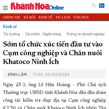
En
CHÍNH TRỊ
XÃ HỘI
KINH TẾ
DU LỊCH
VĂN HÓA
THỂ THAO
ĐỜI SỐNG
TIN ĐỊA PHƯƠNG
Kinh tế
Thị trường
Tài chính - Ngân hàng
Thông tin doanh nghiệp
KHOA HỌC - CÔNG NGHỆ
PHÁP LUẬT
BẠN ĐỌC
PHÓNG SỰ
THẾ GIỚI
MULTIMEDIA
VIDEO
ĐỌC BÁO ONLINE
Sớm tổ chức xúc tiến đầu tư vào
PODCAST
THÔNG TIN - QUẢNG CÁO
Cụm công nghiệp và Chăn nuôi
QUY HOẠCH TỈNH KHÁNH HÒA
Khatoco Ninh Ích
TRƯỜNG SA BIỂN ĐẢO QUÊ HƯƠNG
ĐÌNH LÂM
17:56, 25/03/2024
CHUNG TAY CẢI CÁCH HÀNH CHÍNH
XÂY DỰNG NÔNG THÔN MỚI
LỊCH CẮT ĐIỆN
Ngày 25-3, ông Lê Hữu Hoàng – Phó Chủ tịch
TÀU - XE - MÁY BAY
Thường trực UBND tỉnh Khánh Hòa dẫn đầu đoàn
công tác kiểm tra thực địa tại Cụm công nghiệp
KỶ NIỆM 370 NĂM XÂY DỰNG VÀ PHÁT TRIỂN TỈNH KHÁNH HÒA
(CCN) và Chăn nuôi Khatoco Ninh Ích (thôn Tân
KHOẢNH KHẮC ĐẸP XỨ TRẦM