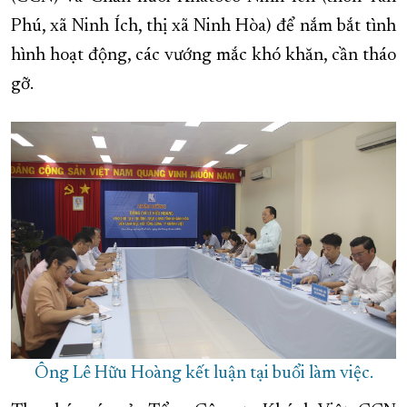
Phú, xã Ninh Ích, thị xã Ninh Hòa) để nắm bắt tình
XÂY DỰNG KHÁNH HÒA TRỞ THÀNH THÀNH PHỐ TRỰC THUỘC 
hình hoạt động, các vướng mắc khó khăn, cần tháo
ĐẠI HỘI ĐẢNG CÁC CẤP
TRANG CHỦ
VỀ BÁO KHÁNH HÒA
gỡ.
Ông Lê Hữu Hoàng kết luận tại buổi làm việc.