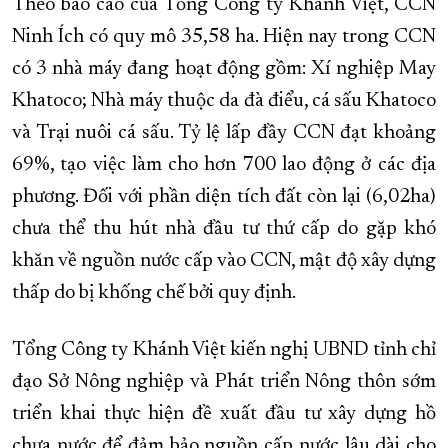
Theo báo cáo của Tổng Công ty Khánh Việt, CCN
Ninh Ích có quy mô 35,58 ha. Hiện nay trong CCN
có 3 nhà máy đang hoạt động gồm: Xí nghiệp May
Khatoco; Nhà máy thuộc da đà điểu, cá sấu Khatoco
và Trại nuôi cá sấu. Tỷ lệ lấp đầy CCN đạt khoảng
69%, tạo việc làm cho hơn 700 lao động ở các địa
phương. Đối với phần diện tích đất còn lại (6,02ha)
chưa thể thu hút nhà đầu tư thứ cấp do gặp khó
khăn về nguồn nước cấp vào CCN, mật độ xây dựng
thấp do bị khống chế bởi quy định.
Tổng Công ty Khánh Việt kiến nghị UBND tỉnh chỉ
đạo Sở Nông nghiệp và Phát triển Nông thôn sớm
triển khai thực hiện đề xuất đầu tư xây dựng hồ
chưa nước để đảm bảo nguồn cấp nước lâu dài cho