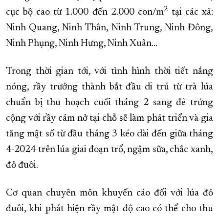
2
cục bộ cao từ 1.000 đến 2.000 con/m
tại các xã:
XÂY DỰNG KHÁNH HÒA TRỞ THÀNH THÀNH PHỐ TRỰC THUỘC 
Ninh Quang, Ninh Thân, Ninh Trung, Ninh Đông,
ĐẠI HỘI ĐẢNG CÁC CẤP
TRANG CHỦ
VỀ BÁO KHÁNH HÒA
Ninh Phụng, Ninh Hưng, Ninh Xuân…
Trong thời gian tới, với tình hình thời tiết nắng
nóng, rầy trưởng thành bắt đầu di trú từ trà lúa
chuẩn bị thu hoạch cuối tháng 2 sang đẻ trứng
cộng với rầy cám nở tại chỗ sẽ làm phát triển và gia
tăng mật số từ đầu tháng 3 kéo dài đến giữa tháng
4-2024 trên lúa giai đoạn trổ, ngậm sữa, chắc xanh,
đỏ đuôi.
Cơ quan chuyên môn khuyến cáo đối với lúa đỏ
đuôi, khi phát hiện rầy mật độ cao có thể cho thu