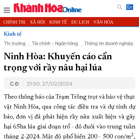
En
CHÍNH TRỊ
XÃ HỘI
KINH TẾ
DU LỊCH
VĂN HÓA
THỂ THAO
ĐỜI SỐNG
TIN ĐỊA PHƯƠNG
Kinh tế
Thị trường
Tài chính - Ngân hàng
Thông tin doanh nghiệp
KHOA HỌC - CÔNG NGHỆ
PHÁP LUẬT
BẠN ĐỌC
PHÓNG SỰ
THẾ GIỚI
MULTIMEDIA
VIDEO
ĐỌC BÁO ONLINE
Ninh Hòa: Khuyến cáo cẩn
PODCAST
THÔNG TIN - QUẢNG CÁO
trọng với rầy nâu hại lúa
QUY HOẠCH TỈNH KHÁNH HÒA
C.Đ
21:50, 27/02/2024
TRƯỜNG SA BIỂN ĐẢO QUÊ HƯƠNG
CHUNG TAY CẢI CÁCH HÀNH CHÍNH
Theo thông báo của Trạm Trồng trọt và bảo vệ thực
vật Ninh Hòa, qua công tác điều tra và dự tính dự
XÂY DỰNG NÔNG THÔN MỚI
LỊCH CẮT ĐIỆN
báo, đơn vị đã phát hiện rầy nâu xuất hiện và gây
TÀU - XE - MÁY BAY
hại 65ha lúa giai đoạn trổ - đỏ đuôi vào trung tuần
KỶ NIỆM 370 NĂM XÂY DỰNG VÀ PHÁT TRIỂN TỈNH KHÁNH HÒA
2
tháng 2-2024. Mật độ phổ biến 200 - 500 con/m
,
KHOẢNH KHẮC ĐẸP XỨ TRẦM