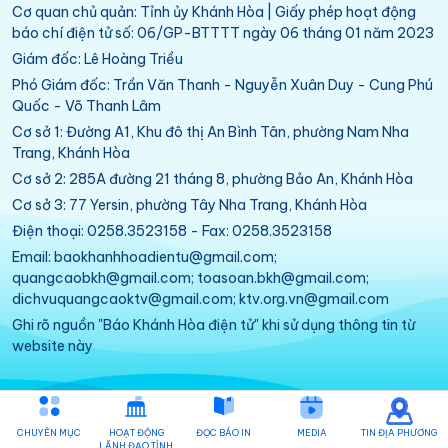
Cơ quan chủ quản: Tỉnh ủy Khánh Hòa | Giấy phép hoạt động
báo chí điện tử số: 06/GP-BTTTT ngày 06 tháng 01 năm 2023
Giám đốc: Lê Hoàng Triều
Phó Giám đốc: Trần Văn Thanh - Nguyễn Xuân Duy - Cung Phú
Quốc - Võ Thanh Lâm
Cơ sở 1: Đường A1, Khu đô thị An Bình Tân, phường Nam Nha
Trang, Khánh Hòa
Cơ sở 2: 285A đường 21 tháng 8, phường Bảo An, Khánh Hòa
Cơ sở 3: 77 Yersin, phường Tây Nha Trang, Khánh Hòa
Điện thoại: 0258.3523158 - Fax: 0258.3523158
Email: baokhanhhoadientu@gmail.com;
quangcaobkh@gmail.com; toasoan.bkh@gmail.com;
dichvuquangcaoktv@gmail.com; ktv.org.vn@gmail.com
Ghi rõ nguồn "Báo Khánh Hòa điện tử" khi sử dụng thông tin từ
website này
CHUYÊN MỤC
HOẠT ĐỘNG
ĐỌC BÁO IN
MEDIA
TIN ĐỊA PHƯƠNG
LÃNH ĐẠO TỈNH