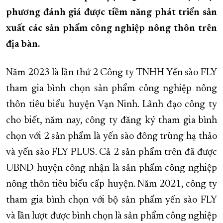
phương đánh giá được tiềm năng phát triển sản
XÂY DỰNG KHÁNH HÒA TRỞ THÀNH THÀNH PHỐ TRỰC THUỘC 
xuất các sản phẩm công nghiệp nông thôn trên
ĐẠI HỘI ĐẢNG CÁC CẤP
TRANG CHỦ
VỀ BÁO KHÁNH HÒA
địa bàn.
Năm 2023 là lần thứ 2 Công ty TNHH Yến sào FLY
tham gia bình chọn sản phẩm công nghiệp nông
thôn tiêu biểu huyện Vạn Ninh. Lãnh đạo công ty
cho biết, năm nay, công ty đăng ký tham gia bình
chọn với 2 sản phẩm là yến sào đông trùng hạ thảo
và yến sào FLY PLUS. Cả 2 sản phẩm trên đã được
UBND huyện công nhận là sản phẩm công nghiệp
nông thôn tiêu biểu cấp huyện. Năm 2021, công ty
tham gia bình chọn với bộ sản phẩm yến sào FLY
và lần lượt được bình chọn là sản phẩm công nghiệp