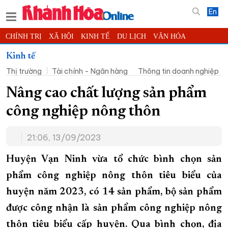
En
CHÍNH TRỊ
XÃ HỘI
KINH TẾ
DU LỊCH
VĂN HÓA
THỂ THAO
ĐỜI SỐNG
TIN ĐỊA PHƯƠNG
Kinh tế
Thị trường
Tài chính - Ngân hàng
Thông tin doanh nghiệp
KHOA HỌC - CÔNG NGHỆ
PHÁP LUẬT
BẠN ĐỌC
PHÓNG SỰ
THẾ GIỚI
MULTIMEDIA
VIDEO
ĐỌC BÁO ONLINE
Nâng cao chất lượng sản phẩm
PODCAST
THÔNG TIN - QUẢNG CÁO
công nghiệp nông thôn
QUY HOẠCH TỈNH KHÁNH HÒA
21:06, 13/09/2023
TRƯỜNG SA BIỂN ĐẢO QUÊ HƯƠNG
CHUNG TAY CẢI CÁCH HÀNH CHÍNH
Huyện Vạn Ninh vừa tổ chức bình chọn sản
phẩm công nghiệp nông thôn tiêu biểu của
XÂY DỰNG NÔNG THÔN MỚI
LỊCH CẮT ĐIỆN
huyện năm 2023, có 14 sản phẩm, bộ sản phẩm
TÀU - XE - MÁY BAY
được công nhận là sản phẩm công nghiệp nông
KỶ NIỆM 370 NĂM XÂY DỰNG VÀ PHÁT TRIỂN TỈNH KHÁNH HÒA
thôn tiêu biểu cấp huyện. Qua bình chọn, địa
KHOẢNH KHẮC ĐẸP XỨ TRẦM