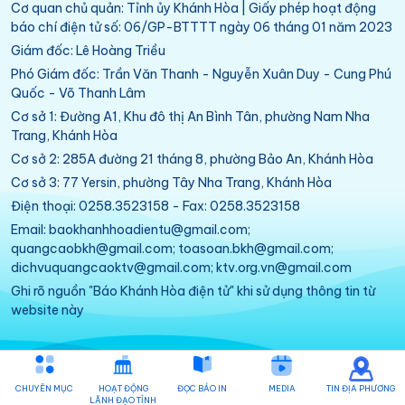
Cơ quan chủ quản: Tỉnh ủy Khánh Hòa | Giấy phép hoạt động
báo chí điện tử số: 06/GP-BTTTT ngày 06 tháng 01 năm 2023
Giám đốc: Lê Hoàng Triều
Phó Giám đốc: Trần Văn Thanh - Nguyễn Xuân Duy - Cung Phú
Quốc - Võ Thanh Lâm
Cơ sở 1: Đường A1, Khu đô thị An Bình Tân, phường Nam Nha
Trang, Khánh Hòa
Cơ sở 2: 285A đường 21 tháng 8, phường Bảo An, Khánh Hòa
Cơ sở 3: 77 Yersin, phường Tây Nha Trang, Khánh Hòa
Điện thoại: 0258.3523158 - Fax: 0258.3523158
Email: baokhanhhoadientu@gmail.com;
quangcaobkh@gmail.com; toasoan.bkh@gmail.com;
dichvuquangcaoktv@gmail.com; ktv.org.vn@gmail.com
Ghi rõ nguồn "Báo Khánh Hòa điện tử" khi sử dụng thông tin từ
website này
CHUYÊN MỤC
HOẠT ĐỘNG
ĐỌC BÁO IN
MEDIA
TIN ĐỊA PHƯƠNG
LÃNH ĐẠO TỈNH