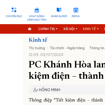
CHUYÊN MỤC
HOẠT ĐỘNG
NHÂN SỰ MỚI
MEDIA
LÃNH ĐẠO TỈNH
CHÍNH TRỊ
XÃ HỘI
KINH TẾ
Kinh tế
Thị trường
Tài chính - Ngân hàng
Thông tin
12:09, 03/07/2023
PC Khánh Hòa lan 
kiệm điện – thành
HỒNG MINH
Thông điệp “Tiết kiệm điện – thành