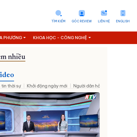
TÌM KIẾM
GÓC REVIEW
LIÊN HỆ
ENGLISH
ỊA PHƯƠNG
KHOA HỌC - CÔNG NGHỆ
m nhiều
ideo
 tin thời sự
Khởi động ngày mới
Người dân hỏi – Cơ quan nhà nư