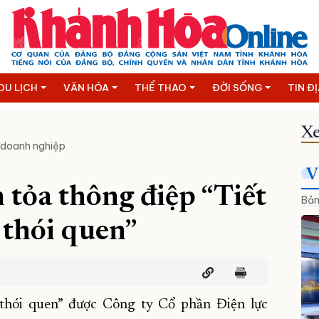
DU LỊCH
VĂN HÓA
THỂ THAO
ĐỜI SỐNG
TIN Đ
Xe
 doanh nghiệp
V
tỏa thông điệp “Tiết
Bản
 thói quen”
 thói quen” được Công ty Cổ phần Điện lực