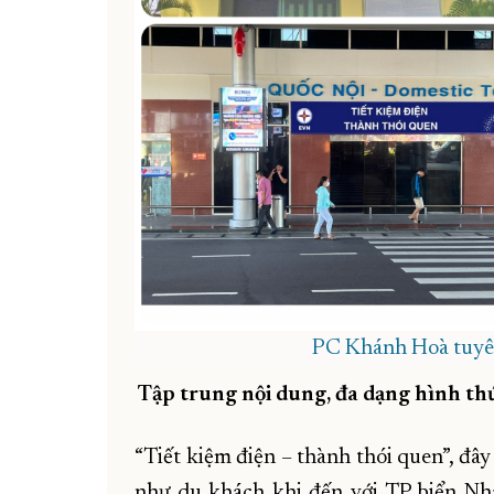
PC Khánh Hoà tuyên 
Tập trung nội dung, đa dạng hình th
“Tiết kiệm điện – thành thói quen”, đâ
như du khách khi đến với TP biển Nh