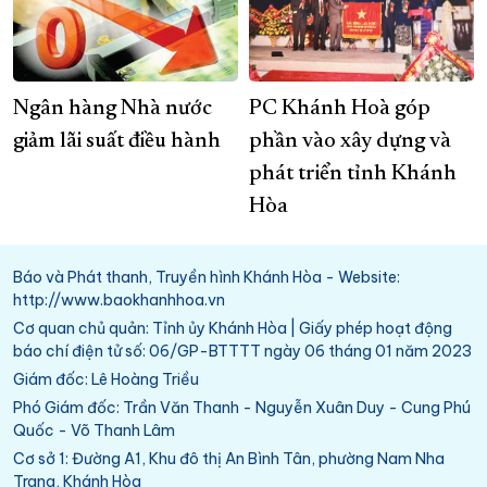
Ngân hàng Nhà nước
PC Khánh Hoà góp
giảm lãi suất điều hành
phần vào xây dựng và
phát triển tỉnh Khánh
Hòa
Báo và Phát thanh, Truyền hình Khánh Hòa - Website:
http://www.baokhanhhoa.vn
Cơ quan chủ quản: Tỉnh ủy Khánh Hòa | Giấy phép hoạt động
báo chí điện tử số: 06/GP-BTTTT ngày 06 tháng 01 năm 2023
Giám đốc: Lê Hoàng Triều
Phó Giám đốc: Trần Văn Thanh - Nguyễn Xuân Duy - Cung Phú
Quốc - Võ Thanh Lâm
Cơ sở 1: Đường A1, Khu đô thị An Bình Tân, phường Nam Nha
Trang, Khánh Hòa