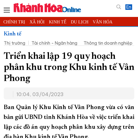
En
CHÍNH TRỊ
XÃ HỘI
KINH TẾ
DU LỊCH
VĂN HÓA
THỂ THAO
ĐỜI SỐNG
TIN ĐỊA PHƯƠNG
Kinh tế
Thị trường
Tài chính - Ngân hàng
Thông tin doanh nghiệp
KHOA HỌC - CÔNG NGHỆ
PHÁP LUẬT
BẠN ĐỌC
PHÓNG SỰ
THẾ GIỚI
MULTIMEDIA
VIDEO
ĐỌC BÁO ONLINE
Triển khai lập 19 quy hoạch
PODCAST
THÔNG TIN - QUẢNG CÁO
phân khu trong Khu kinh tế Vân
QUY HOẠCH TỈNH KHÁNH HÒA
Phong
TRƯỜNG SA BIỂN ĐẢO QUÊ HƯƠNG
10:04, 03/04/2023
CHUNG TAY CẢI CÁCH HÀNH CHÍNH
XÂY DỰNG NÔNG THÔN MỚI
LỊCH CẮT ĐIỆN
Ban Quản lý Khu Kinh tế Vân Phong
vừa có văn
TÀU - XE - MÁY BAY
bản gửi UBND tỉnh Khánh Hòa về việc triển khai
lập các đồ án quy hoạch phân khu xây dựng trên
KỶ NIỆM 370 NĂM XÂY DỰNG VÀ PHÁT TRIỂN TỈNH KHÁNH HÒA
địa bàn Khu kinh tế Vân Phong.
KHOẢNH KHẮC ĐẸP XỨ TRẦM