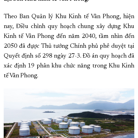
XÂY DỰNG KHÁNH HÒA TRỞ THÀNH THÀNH PHỐ TRỰC THUỘC 
Theo Ban Quản lý Khu Kinh tế Vân Phong, hiện
ĐẠI HỘI ĐẢNG CÁC CẤP
TRANG CHỦ
VỀ BÁO KHÁNH HÒA
nay, Điều chỉnh quy hoạch chung xây dựng Khu
Kinh tế Vân Phong đến năm 2040, tầm nhìn đến
2050 đã đựợc Thủ tướng Chính phủ phê duyệt tại
Quyết định số 298 ngày 27-3. Đồ án quy hoạch đã
xác định 19 phân khu chức năng trong Khu Kinh
tế Vân Phong.