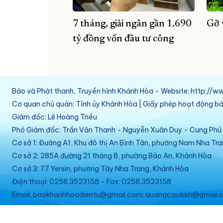
7 tháng, giải ngân gần 1.690
Gỡ 
tỷ đồng vốn đầu tư công
Báo và Phát thanh, Truyền hình Khánh Hòa - Website: http:/
Cơ quan chủ quản: Tỉnh ủy Khánh Hòa | Giấy phép hoạt động 
Giám đốc: Lê Hoàng Triều
Phó Giám đốc: Trần Văn Thanh - Nguyễn Xuân Duy - Cung Ph
Cơ sở 1: Đường A1, Khu đô thị An Bình Tân, phường Nam Nha Tr
Cơ sở 2: 285A đường 21 tháng 8, phường Bảo An, Khánh Hòa
Cơ sở 3: 77 Yersin, phường Tây Nha Trang, Khánh Hòa
Điện thoại: 0258.3523158 - Fax: 0258.3523158
Email: baokhanhhoadientu@gmail.com; quangcaobkh@gmail.c
Ghi rõ nguồn "Báo Khánh Hòa điện tử" khi sử dụng thông tin từ w