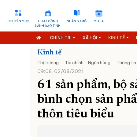
CHUYÊN MỤC
HOẠT ĐỘNG
NHÂN SỰ MỚI
MEDIA
LÃNH ĐẠO TỈNH
CHÍNH TRỊ
XÃ HỘI
KINH TẾ
Kinh tế
Thị trường
Tài chính - Ngân hàng
Thông tin
09:08, 02/08/2021
61 sản phẩm, bộ 
bình chọn sản ph
thôn tiêu biểu