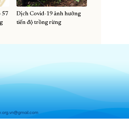
 57
Dịch Covid-19 ảnh hưởng
ng
tiến độ trồng rừng
v.org.vn@gmail.com