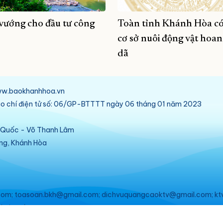
vướng cho đầu tư công
Toàn tỉnh Khánh Hòa có
cơ sở nuôi động vật hoa
dã
/www.baokhanhhoa.vn
báo chí điện tử số: 06/GP-BTTTT ngày 06 tháng 01 năm 2023
ú Quốc - Võ Thanh Lâm
ang, Khánh Hòa
om; toasoan.bkh@gmail.com; dichvuquangcaoktv@gmail.com; kt
ebsite này