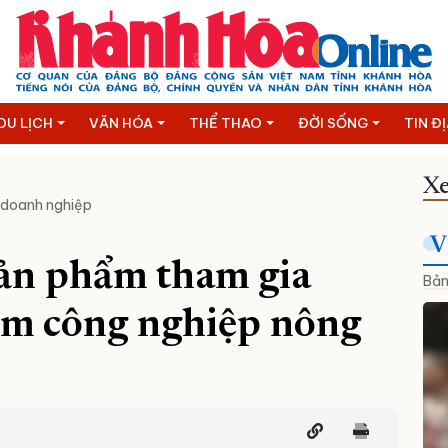
DU LỊCH
VĂN HÓA
THỂ THAO
ĐỜI SỐNG
TIN Đ
Xe
 doanh nghiệp
V
sản phẩm tham gia
Bản
ẩm công nghiệp nông