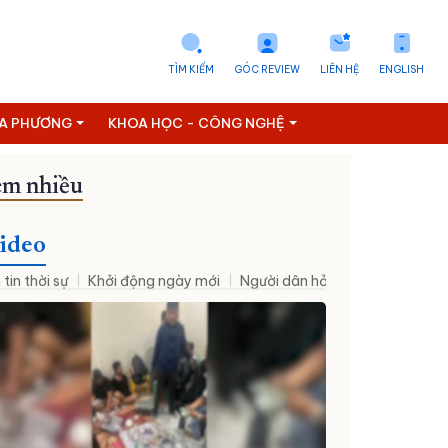
TÌM KIẾM
GÓC REVIEW
LIÊN HỆ
ENGLISH
ỊA PHƯƠNG
KHOA HỌC - CÔNG NGHỆ
m nhiều
ideo
 tin thời sự
Khởi động ngày mới
Người dân hỏi – Cơ quan nhà nư