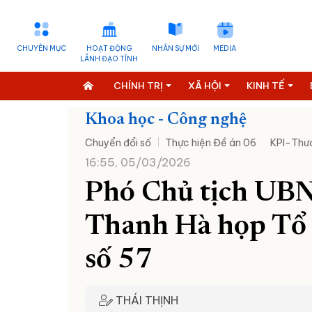
CHUYÊN MỤC
HOẠT ĐỘNG
NHÂN SỰ MỚI
MEDIA
LÃNH ĐẠO TỈNH
CHÍNH TRỊ
XÃ HỘI
KINH TẾ
Khoa học - Công nghệ
Chuyển đổi số
Thực hiện Đề án 06
KPI-Thướ
16:55, 05/03/2026
Phó Chủ tịch UB
Thanh Hà họp Tổ 
số 57
THÁI THỊNH