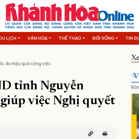
DU LỊCH
VĂN HÓA
THỂ THAO
ĐỜI SỐNG
TIN Đ
Xe
c đo hiệu quả công việc
V
ND tỉnh Nguyễn
Bản
giúp việc Nghị quyết