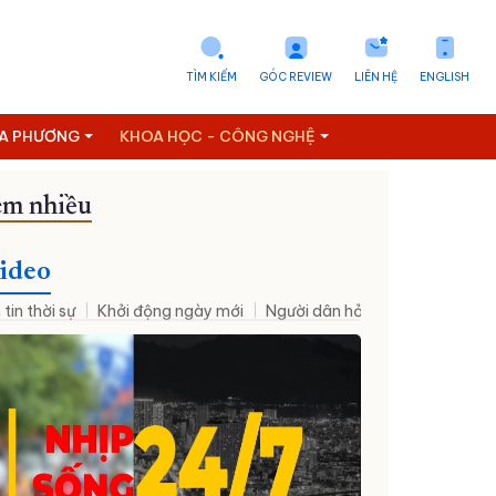
TÌM KIẾM
GÓC REVIEW
LIÊN HỆ
ENGLISH
ỊA PHƯƠNG
KHOA HỌC - CÔNG NGHỆ
m nhiều
ideo
 tin thời sự
Khởi động ngày mới
Người dân hỏi – Cơ quan nhà nư