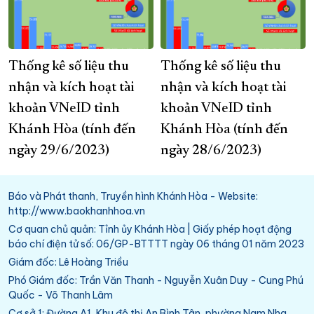
Thống kê số liệu thu
Thống kê số liệu thu
nhận và kích hoạt tài
nhận và kích hoạt tài
khoản VNeID tỉnh
khoản VNeID tỉnh
Khánh Hòa (tính đến
Khánh Hòa (tính đến
ngày 29/6/2023)
ngày 28/6/2023)
Báo và Phát thanh, Truyền hình Khánh Hòa - Website:
http://www.baokhanhhoa.vn
Cơ quan chủ quản: Tỉnh ủy Khánh Hòa | Giấy phép hoạt động
báo chí điện tử số: 06/GP-BTTTT ngày 06 tháng 01 năm 2023
Giám đốc: Lê Hoàng Triều
Phó Giám đốc: Trần Văn Thanh - Nguyễn Xuân Duy - Cung Phú
Quốc - Võ Thanh Lâm
Cơ sở 1: Đường A1, Khu đô thị An Bình Tân, phường Nam Nha