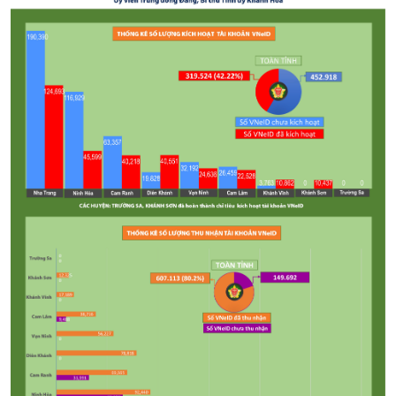
XÂY DỰNG KHÁNH HÒA TRỞ THÀNH THÀNH PHỐ TRỰC THUỘC 
ĐẠI HỘI ĐẢNG CÁC CẤP
TRANG CHỦ
VỀ BÁO KHÁNH HÒA