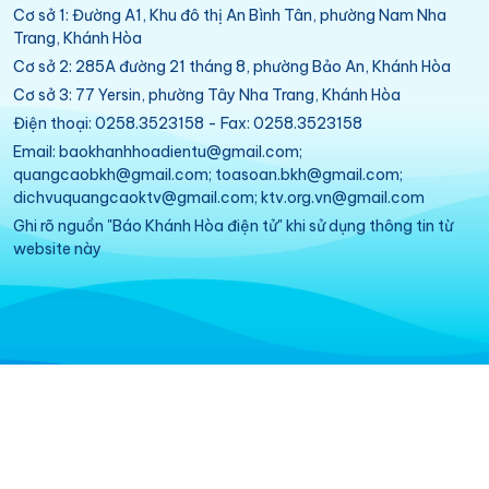
Cơ sở 1: Đường A1, Khu đô thị An Bình Tân, phường Nam Nha
Trang, Khánh Hòa
Cơ sở 2: 285A đường 21 tháng 8, phường Bảo An, Khánh Hòa
Cơ sở 3: 77 Yersin, phường Tây Nha Trang, Khánh Hòa
Điện thoại: 0258.3523158 - Fax: 0258.3523158
Email: baokhanhhoadientu@gmail.com;
quangcaobkh@gmail.com; toasoan.bkh@gmail.com;
dichvuquangcaoktv@gmail.com; ktv.org.vn@gmail.com
Ghi rõ nguồn "Báo Khánh Hòa điện tử" khi sử dụng thông tin từ
website này