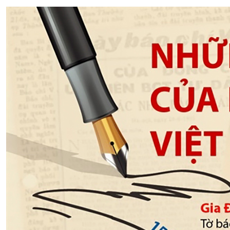
XÂY DỰNG KHÁNH HÒA TRỞ THÀNH THÀNH PHỐ TRỰC THUỘC 
ĐẠI HỘI ĐẢNG CÁC CẤP
TRANG CHỦ
VỀ BÁO KHÁNH HÒA