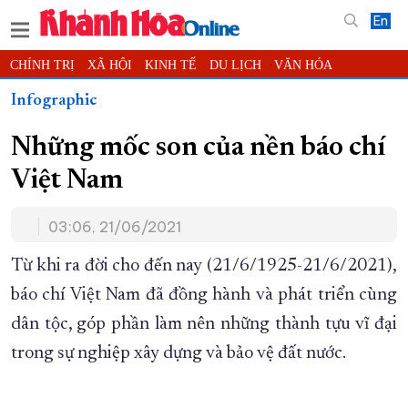
En
CHÍNH TRỊ
XÃ HỘI
KINH TẾ
DU LỊCH
VĂN HÓA
THỂ THAO
ĐỜI SỐNG
TIN ĐỊA PHƯƠNG
Infographic
KHOA HỌC - CÔNG NGHỆ
PHÁP LUẬT
BẠN ĐỌC
PHÓNG SỰ
Những mốc son của nền báo chí
THẾ GIỚI
MULTIMEDIA
VIDEO
ĐỌC BÁO ONLINE
Việt Nam
PODCAST
THÔNG TIN - QUẢNG CÁO
QUY HOẠCH TỈNH KHÁNH HÒA
03:06, 21/06/2021
TRƯỜNG SA BIỂN ĐẢO QUÊ HƯƠNG
Từ khi ra đời cho đến nay (21/6/1925-21/6/2021),
CHUNG TAY CẢI CÁCH HÀNH CHÍNH
báo chí Việt Nam đã đồng hành và phát triển cùng
XÂY DỰNG NÔNG THÔN MỚI
LỊCH CẮT ĐIỆN
dân tộc, góp phần làm nên những thành tựu vĩ đại
TÀU - XE - MÁY BAY
trong sự nghiệp xây dựng và bảo vệ đất nước.
KỶ NIỆM 370 NĂM XÂY DỰNG VÀ PHÁT TRIỂN TỈNH KHÁNH HÒA
KHOẢNH KHẮC ĐẸP XỨ TRẦM