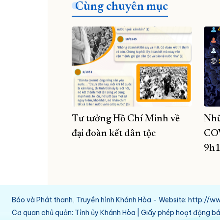
Cùng chuyên mục
Tư tưởng Hồ Chí Minh về
Nhữ
đại đoàn kết dân tộc
COV
9h1
Báo và Phát thanh, Truyền hình Khánh Hòa - Website: http:/
Cơ quan chủ quản: Tỉnh ủy Khánh Hòa | Giấy phép hoạt động 