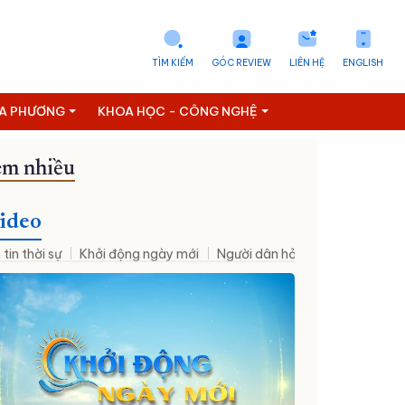
TÌM KIẾM
GÓC REVIEW
LIÊN HỆ
ENGLISH
ỊA PHƯƠNG
KHOA HỌC - CÔNG NGHỆ
m nhiều
ideo
 tin thời sự
Khởi động ngày mới
Người dân hỏi – Cơ quan nhà nư