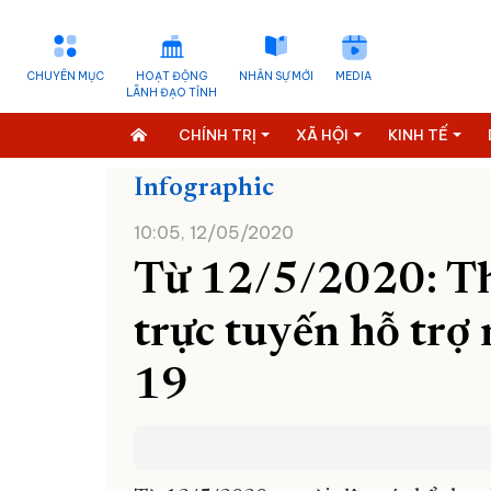
CHUYÊN MỤC
HOẠT ĐỘNG
NHÂN SỰ MỚI
MEDIA
LÃNH ĐẠO TỈNH
CHÍNH TRỊ
XÃ HỘI
KINH TẾ
Infographic
10:05, 12/05/2020
Từ 12/5/2020: Th
trực tuyến hỗ trợ
19