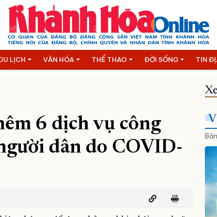
DU LỊCH
VĂN HÓA
THỂ THAO
ĐỜI SỐNG
TIN Đ
Xe
V
êm 6 dịch vụ công
Bản
 người dân do COVID-