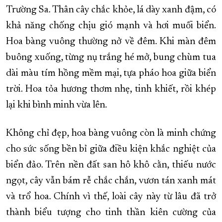
Trường Sa. Thân cây chắc khỏe, lá dày xanh đậm, có
XÂY DỰNG KHÁNH HÒA TRỞ THÀNH THÀNH PHỐ TRỰC THUỘC 
khả năng chống chịu gió mạnh và hơi muối biển.
ĐẠI HỘI ĐẢNG CÁC CẤP
TRANG CHỦ
VỀ BÁO KHÁNH HÒA
Hoa bàng vuông thường nở về đêm. Khi màn đêm
buông xuống, từng nụ trắng hé mở, bung chùm tua
dài màu tím hồng mềm mại, tựa pháo hoa giữa biển
trời. Hoa tỏa hương thơm nhẹ, tinh khiết, rồi khép
lại khi bình minh vừa lên.
Không chỉ đẹp, hoa bàng vuông còn là minh chứng
cho sức sống bền bỉ giữa điều kiện khắc nghiệt của
biển đảo. Trên nền đất san hô khô cằn, thiếu nước
ngọt, cây vẫn bám rễ chắc chắn, vươn tán xanh mát
và trổ hoa. Chính vì thế, loài cây này từ lâu đã trở
thành biểu tượng cho tinh thần kiên cường của