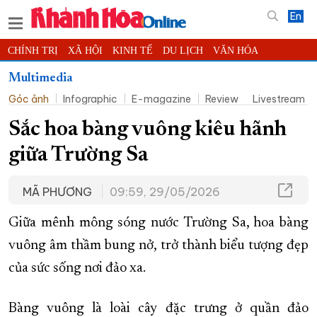
En
CHÍNH TRỊ
XÃ HỘI
KINH TẾ
DU LỊCH
VĂN HÓA
THỂ THAO
ĐỜI SỐNG
TIN ĐỊA PHƯƠNG
Multimedia
Góc ảnh
Infographic
E-magazine
Review
Livestream
KHOA HỌC - CÔNG NGHỆ
PHÁP LUẬT
BẠN ĐỌC
PHÓNG SỰ
THẾ GIỚI
MULTIMEDIA
VIDEO
ĐỌC BÁO ONLINE
Sắc hoa bàng vuông kiêu hãnh
PODCAST
THÔNG TIN - QUẢNG CÁO
giữa Trường Sa
QUY HOẠCH TỈNH KHÁNH HÒA
MÃ PHƯƠNG
09:59, 29/05/2026
TRƯỜNG SA BIỂN ĐẢO QUÊ HƯƠNG
CHUNG TAY CẢI CÁCH HÀNH CHÍNH
Giữa mênh mông sóng nước Trường Sa, hoa bàng
XÂY DỰNG NÔNG THÔN MỚI
LỊCH CẮT ĐIỆN
vuông âm thầm bung nở, trở thành biểu tượng đẹp
của sức sống nơi đảo xa.
TÀU - XE - MÁY BAY
KỶ NIỆM 370 NĂM XÂY DỰNG VÀ PHÁT TRIỂN TỈNH KHÁNH HÒA
Bàng vuông là loài cây đặc trưng ở quần đảo
KHOẢNH KHẮC ĐẸP XỨ TRẦM