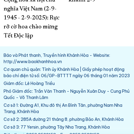
Cộng hòa xã hội chủ
khánh 2-9
nghĩa Việt Nam (2-9-
1945 - 2-9-2025): Rực
rỡ cờ hoa chào mừng
Tết Độc lập
Báo và Phát thanh, Truyền hình Khánh Hòa - Website:
http://www.baokhanhhoa.vn
Cơ quan chủ quản: Tỉnh ủy Khánh Hòa | Giấy phép hoạt động
báo chí điện tử số: 06/GP-BTTTT ngày 06 tháng 01 năm 2023
Giám đốc: Lê Hoàng Triều
Phó Giám đốc: Trần Văn Thanh - Nguyễn Xuân Duy - Cung Phú
Quốc - Võ Thanh Lâm
Cơ sở 1: Đường A1, Khu đô thị An Bình Tân, phường Nam Nha
Trang, Khánh Hòa
Cơ sở 2: 285A đường 21 tháng 8, phường Bảo An, Khánh Hòa
Cơ sở 3: 77 Yersin, phường Tây Nha Trang, Khánh Hòa