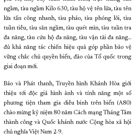
ngầm, tàu ngầm Kilo 630, tàu hộ vệ tên lửa, tàu tên
XÂY DỰNG KHÁNH HÒA TRỞ THÀNH THÀNH PHỐ TRỰC THUỘC 
lửa tấn công nhanh, tàu pháo, tàu phóng lôi, tàu
ĐẠI HỘI ĐẢNG CÁC CẤP
TRANG CHỦ
VỀ BÁO KHÁNH HÒA
tuần tiễu, tàu săn ngầm, tàu quét mìn, tàu tuần tra
đa năng, tàu cứu hộ đa năng, tàu vận tải đa năng…
đủ khả năng tác chiến hiệu quả góp phần bảo vệ
vững chắc chủ quyền biển, đảo của Tổ quốc trong
giai đoạn mới.
Báo và Phát thanh, Truyền hình Khánh Hòa giới
thiệu tới độc giả hình ảnh và tính năng một số
phương tiện tham gia diễu binh trên biển (A80)
chào mừng kỷ niệm 80 năm Cách mạng Tháng Tám
thành công và Quốc khánh nước Cộng hòa xã hội
chủ nghĩa Việt Nam 2-9.