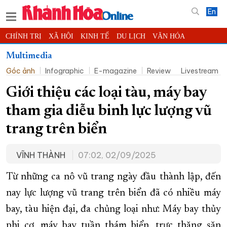
En
CHÍNH TRỊ
XÃ HỘI
KINH TẾ
DU LỊCH
VĂN HÓA
THỂ THAO
ĐỜI SỐNG
TIN ĐỊA PHƯƠNG
Multimedia
Góc ảnh
Infographic
E-magazine
Review
Livestream
KHOA HỌC - CÔNG NGHỆ
PHÁP LUẬT
BẠN ĐỌC
PHÓNG SỰ
THẾ GIỚI
MULTIMEDIA
VIDEO
ĐỌC BÁO ONLINE
Giới thiệu các loại tàu, máy bay
PODCAST
THÔNG TIN - QUẢNG CÁO
tham gia diễu binh lực lượng vũ
QUY HOẠCH TỈNH KHÁNH HÒA
trang trên biển
TRƯỜNG SA BIỂN ĐẢO QUÊ HƯƠNG
VĨNH THÀNH
07:02, 02/09/2025
CHUNG TAY CẢI CÁCH HÀNH CHÍNH
XÂY DỰNG NÔNG THÔN MỚI
LỊCH CẮT ĐIỆN
Từ những ca nô vũ trang ngày đầu thành lập, đến
TÀU - XE - MÁY BAY
nay lực lượng vũ trang trên biển đã có nhiều máy
bay, tàu hiện đại, đa chủng loại như: Máy bay thủy
KỶ NIỆM 370 NĂM XÂY DỰNG VÀ PHÁT TRIỂN TỈNH KHÁNH HÒA
phi cơ, máy bay tuần thám biển, trực thăng săn
KHOẢNH KHẮC ĐẸP XỨ TRẦM