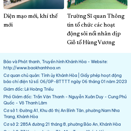
Diện mạo mới, khí thế
Trường Sĩ quan Thông
mới
tin tổ chức các hoạt
động sôi nổi nhân dịp
Giỗ tổ Hùng Vương
Báo và Phát thanh, Truyền hình Khánh Hòa - Website:
http://www.baokhanhhoa.vn
Cơ quan chủ quản: Tỉnh ủy Khánh Hòa | Giấy phép hoạt động
báo chí điện tử số: 06/GP-BTTTT ngày 06 tháng 01 năm 2023
Giám đốc: Lê Hoàng Triều
Phó Giám đốc: Trần Văn Thanh - Nguyễn Xuân Duy - Cung Phú
Quốc - Võ Thanh Lâm
Cơ sở 1: Đường A1, Khu đô thị An Bình Tân, phường Nam Nha
Trang, Khánh Hòa
Cơ sở 2: 285A đường 21 tháng 8, phường Bảo An, Khánh Hòa