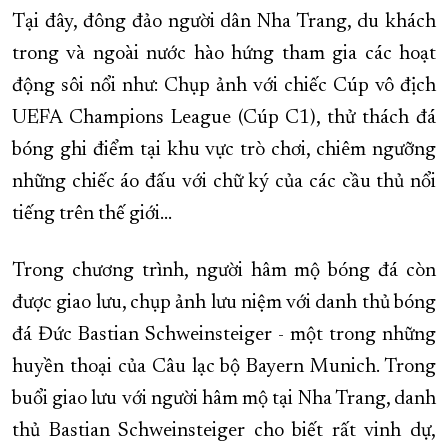
Tại đây, đông đảo người dân Nha Trang, du khách
XÂY DỰNG KHÁNH HÒA TRỞ THÀNH THÀNH PHỐ TRỰC THUỘC 
trong và ngoài nước hào hứng tham gia các hoạt
ĐẠI HỘI ĐẢNG CÁC CẤP
TRANG CHỦ
VỀ BÁO KHÁNH HÒA
động sôi nổi như: Chụp ảnh với chiếc Cúp vô địch
UEFA Champions League (Cúp C1), thử thách đá
bóng ghi điểm tại khu vực trò chơi, chiêm ngưỡng
những chiếc áo đấu với chữ ký của các cầu thủ nổi
tiếng trên thế giới…
Trong chương trình, người hâm mộ bóng đá còn
được giao lưu, chụp ảnh lưu niệm với danh thủ bóng
đá Đức Bastian Schweinsteiger - một trong những
huyền thoại của Câu lạc bộ Bayern Munich. Trong
buổi giao lưu với người hâm mộ tại Nha Trang, danh
thủ Bastian Schweinsteiger cho biết rất vinh dự,