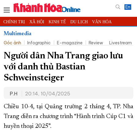
En
CHÍNH TRỊ
XÃ HỘI
KINH TẾ
DU LỊCH
VĂN HÓA
THỂ THAO
ĐỜI SỐNG
TIN ĐỊA PHƯƠNG
Multimedia
Góc ảnh
Infographic
E-magazine
Review
Livestream
KHOA HỌC - CÔNG NGHỆ
PHÁP LUẬT
BẠN ĐỌC
PHÓNG SỰ
THẾ GIỚI
MULTIMEDIA
VIDEO
ĐỌC BÁO ONLINE
Người dân Nha Trang giao lưu
PODCAST
THÔNG TIN - QUẢNG CÁO
với danh thủ Bastian
QUY HOẠCH TỈNH KHÁNH HÒA
Schweinsteiger
TRƯỜNG SA BIỂN ĐẢO QUÊ HƯƠNG
P.H
20:14, 10/04/2025
CHUNG TAY CẢI CÁCH HÀNH CHÍNH
XÂY DỰNG NÔNG THÔN MỚI
LỊCH CẮT ĐIỆN
Chiều 10-4, tại Quảng trường 2 tháng 4, TP. Nha
TÀU - XE - MÁY BAY
Trang diễn ra chương trình “Hành trình Cúp C1 và
huyền thoại 2025”.
KỶ NIỆM 370 NĂM XÂY DỰNG VÀ PHÁT TRIỂN TỈNH KHÁNH HÒA
KHOẢNH KHẮC ĐẸP XỨ TRẦM