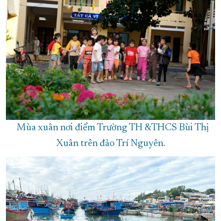
Mùa xuân nơi điểm Trường TH &THCS Bùi Thị
Xuân trên đảo Trí Nguyên.