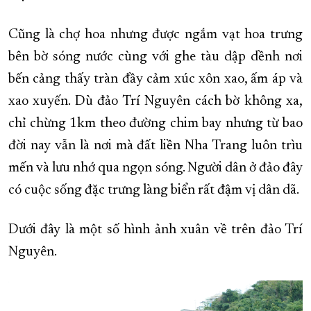
XÂY DỰNG KHÁNH HÒA TRỞ THÀNH THÀNH PHỐ TRỰC THUỘC 
Cũng là chợ hoa nhưng được ngắm vạt hoa trưng
ĐẠI HỘI ĐẢNG CÁC CẤP
TRANG CHỦ
VỀ BÁO KHÁNH HÒA
bên bờ sóng nước cùng với ghe tàu dập dềnh nơi
bến cảng thấy tràn đầy cảm xúc xôn xao, ấm áp và
xao xuyến. Dù đảo Trí Nguyên cách bờ không xa,
chỉ chừng 1km theo đường chim bay nhưng từ bao
đời nay vẫn là nơi mà đất liền Nha Trang luôn trìu
mến và lưu nhớ qua ngọn sóng. Người dân ở đảo đây
có cuộc sống đặc trưng làng biển rất đậm vị dân dã.
Dưới đây là một số hình ảnh xuân về trên đảo Trí
Nguyên.