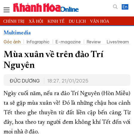
En
CHÍNH TRỊ
XÃ HỘI
KINH TẾ
DU LỊCH
VĂN HÓA
THỂ THAO
ĐỜI SỐNG
TIN ĐỊA PHƯƠNG
Multimedia
Góc ảnh
Infographic
E-magazine
Review
Livestream
KHOA HỌC - CÔNG NGHỆ
PHÁP LUẬT
BẠN ĐỌC
PHÓNG SỰ
THẾ GIỚI
MULTIMEDIA
VIDEO
ĐỌC BÁO ONLINE
Mùa xuân về trên đảo Trí
PODCAST
THÔNG TIN - QUẢNG CÁO
Nguyên
QUY HOẠCH TỈNH KHÁNH HÒA
ĐỨC DƯƠNG
18:27, 21/01/2025
TRƯỜNG SA BIỂN ĐẢO QUÊ HƯƠNG
CHUNG TAY CẢI CÁCH HÀNH CHÍNH
Ngày cuối năm, nếu ra đảo Trí Nguyên (Hòn Miễu)
ta sẽ gặp mùa xuân về! Đó là những chậu hoa cảnh
XÂY DỰNG NÔNG THÔN MỚI
LỊCH CẮT ĐIỆN
Tết theo ghe thuyền từ đất liền cập bến cảng. Từ
TÀU - XE - MÁY BAY
đây, hoa theo tay người đem không khí Tết đến với
KỶ NIỆM 370 NĂM XÂY DỰNG VÀ PHÁT TRIỂN TỈNH KHÁNH HÒA
mọi nhà ở đảo.
KHOẢNH KHẮC ĐẸP XỨ TRẦM