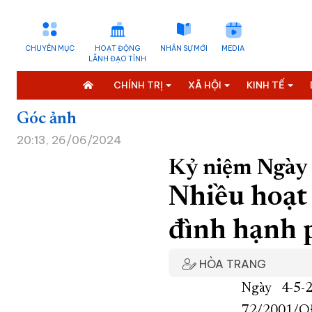
CHUYÊN MỤC
HOẠT ĐỘNG
NHÂN SỰ MỚI
MEDIA
LÃNH ĐẠO TỈNH
CHÍNH TRỊ
XÃ HỘI
KINH TẾ
Góc ảnh
20:13, 26/06/2024
Kỷ niệm Ngày 
Nhiều hoạt
đình hạnh 
HÒA TRANG
Ngày 4-5-
72/2001/QĐ