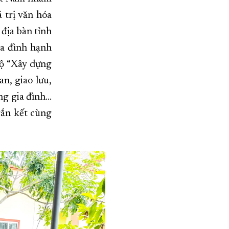
 trị văn hóa
địa bàn tỉnh
ia đình hạnh
bộ “Xây dựng
n, giao lưu,
ựng gia đình…
gắn kết cùng