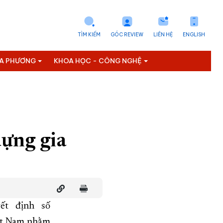
TÌM KIẾM
GÓC REVIEW
LIÊN HỆ
ENGLISH
ỊA PHƯƠNG
KHOA HỌC - CÔNG NGHỆ
dựng gia
ết định số
ệt Nam nhằm