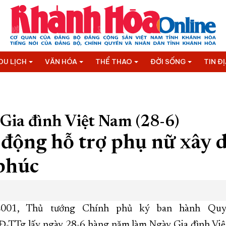
DU LỊCH
VĂN HÓA
THỂ THAO
ĐỜI SỐNG
TIN Đ
Gia đình Việt Nam (28-6)
 động hỗ trợ phụ nữ xây 
phúc
2001, Thủ tướng Chính phủ ký ban hành Quy
-TTg lấy ngày 28-6 hàng năm làm Ngày Gia đình Vi