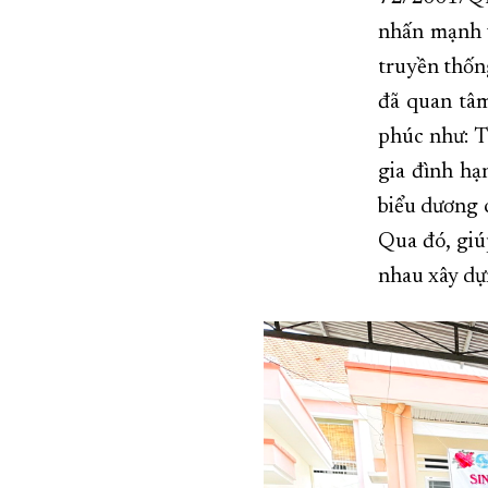
nhấn mạnh v
truyền thốn
đã quan tâm
phúc như: T
gia đình hạ
biểu dương c
Qua đó, giú
nhau xây dự