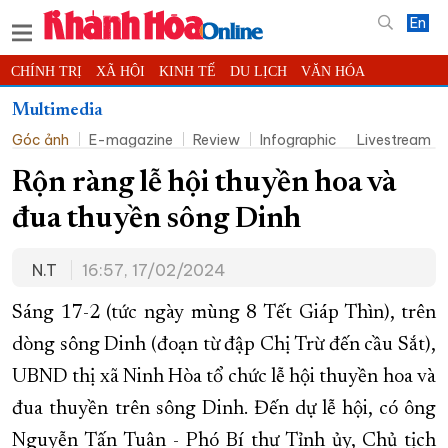
En
CHÍNH TRỊ
XÃ HỘI
KINH TẾ
DU LỊCH
VĂN HÓA
THỂ THAO
ĐỜI SỐNG
TIN ĐỊA PHƯƠNG
Multimedia
Góc ảnh
E-magazine
Review
Infographic
Livestream
KHOA HỌC - CÔNG NGHỆ
PHÁP LUẬT
BẠN ĐỌC
PHÓNG SỰ
THẾ GIỚI
MULTIMEDIA
VIDEO
ĐỌC BÁO ONLINE
Rộn ràng lễ hội thuyền hoa và
PODCAST
THÔNG TIN - QUẢNG CÁO
đua thuyền sông Dinh
QUY HOẠCH TỈNH KHÁNH HÒA
N.T
16:57, 17/02/2024
TRƯỜNG SA BIỂN ĐẢO QUÊ HƯƠNG
CHUNG TAY CẢI CÁCH HÀNH CHÍNH
Sáng 17-2 (tức ngày mùng 8 Tết Giáp Thìn), trên
dòng sông Dinh (đoạn từ đập Chị Trừ đến cầu Sắt),
XÂY DỰNG NÔNG THÔN MỚI
LỊCH CẮT ĐIỆN
UBND thị xã Ninh Hòa tổ chức lễ hội thuyền hoa và
TÀU - XE - MÁY BAY
đua thuyền trên sông Dinh. Đến dự lễ hội, có ông
KỶ NIỆM 370 NĂM XÂY DỰNG VÀ PHÁT TRIỂN TỈNH KHÁNH HÒA
Nguyễn Tấn Tuân - Phó Bí thư Tỉnh ủy, Chủ tịch
KHOẢNH KHẮC ĐẸP XỨ TRẦM