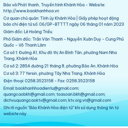
Báo và Phát thanh, Truyền hình Khánh Hòa - Website:
http://www.baokhanhhoa.vn
Cơ quan chủ quản: Tỉnh ủy Khánh Hòa | Giấy phép hoạt động
báo chí điện tử số: 06/GP-BTTTT ngày 06 tháng 01 năm 2023
Giám đốc: Lê Hoàng Triều
Phó Giám đốc: Trần Văn Thanh - Nguyễn Xuân Duy - Cung Phú
Quốc - Võ Thanh Lâm
Cơ sở 1: Đường A1, Khu đô thị An Bình Tân, phường Nam Nha
Trang, Khánh Hòa
Cơ sở 2: 285A đường 21 tháng 8, phường Bảo An, Khánh Hòa
Cơ sở 3: 77 Yersin, phường Tây Nha Trang, Khánh Hòa
Điện thoại: 0258.3523158 - Fax: 0258.3523158
Email: baokhanhhoadientu@gmail.com;
quangcaobkh@gmail.com; toasoan.bkh@gmail.com;
dichvuquangcaoktv@gmail.com; ktv.org.vn@gmail.com
Ghi rõ nguồn "Báo Khánh Hòa điện tử" khi sử dụng thông tin từ
website này