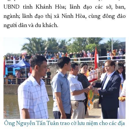
UBND tỉnh Khánh Hòa; lãnh đạo các sở, ban,
XÂY DỰNG KHÁNH HÒA TRỞ THÀNH THÀNH PHỐ TRỰC THUỘC 
ngành; lãnh đạo thị xã Ninh Hòa, cùng đông đảo
ĐẠI HỘI ĐẢNG CÁC CẤP
TRANG CHỦ
VỀ BÁO KHÁNH HÒA
người dân và du khách.
Ông Nguyễn Tấn Tuân trao cờ lưu niệm cho các địa