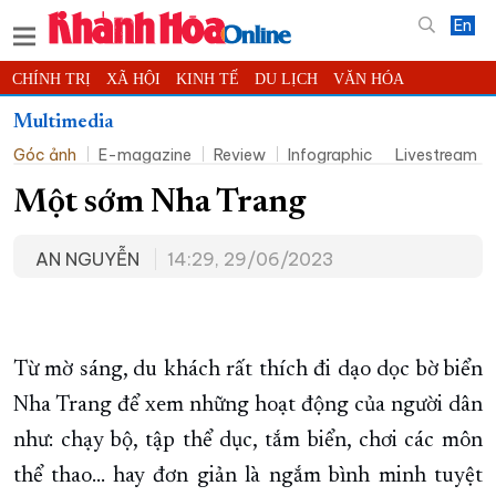
En
CHÍNH TRỊ
XÃ HỘI
KINH TẾ
DU LỊCH
VĂN HÓA
THỂ THAO
ĐỜI SỐNG
TIN ĐỊA PHƯƠNG
Multimedia
Góc ảnh
E-magazine
Review
Infographic
Livestream
KHOA HỌC - CÔNG NGHỆ
PHÁP LUẬT
BẠN ĐỌC
PHÓNG SỰ
THẾ GIỚI
MULTIMEDIA
VIDEO
ĐỌC BÁO ONLINE
Một sớm Nha Trang
PODCAST
THÔNG TIN - QUẢNG CÁO
AN NGUYỄN
14:29, 29/06/2023
QUY HOẠCH TỈNH KHÁNH HÒA
TRƯỜNG SA BIỂN ĐẢO QUÊ HƯƠNG
CHUNG TAY CẢI CÁCH HÀNH CHÍNH
Từ mờ sáng, du khách rất thích đi dạo dọc bờ biển
XÂY DỰNG NÔNG THÔN MỚI
LỊCH CẮT ĐIỆN
Nha Trang để xem những hoạt động của người dân
TÀU - XE - MÁY BAY
như: chạy bộ, tập thể dục, tắm biển, chơi các môn
KỶ NIỆM 370 NĂM XÂY DỰNG VÀ PHÁT TRIỂN TỈNH KHÁNH HÒA
thể thao… hay đơn giản là ngắm bình minh tuyệt
KHOẢNH KHẮC ĐẸP XỨ TRẦM