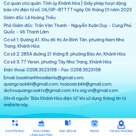
Cơ quan chủ quản: Tỉnh ủy Khánh Hòa | Giấy phép hoạt động
báo chí điện tử số: 06/GP-BTTTT ngày 06 tháng 01 năm 2023
Giám đốc: Lê Hoàng Triều
Phó Giám đốc: Trần Văn Thanh - Nguyễn Xuân Duy - Cung Phú
Quốc - Võ Thanh Lâm
Cơ sở 1: Đường A1, Khu đô thị An Bình Tân, phường Nam Nha
Trang, Khánh Hòa
Cơ sở 2: 285A đường 21 tháng 8, phường Bảo An, Khánh Hòa
Cơ sở 3: 77 Yersin, phường Tây Nha Trang, Khánh Hòa
Điện thoại: 0258.3523158 - Fax: 0258.3523158
Email: baokhanhhoadientu@gmail.com;
quangcaobkh@gmail.com; toasoan.bkh@gmail.com;
dichvuquangcaoktv@gmail.com; ktv.org.vn@gmail.com
Ghi rõ nguồn "Báo Khánh Hòa điện tử" khi sử dụng thông tin từ
website này
CHUYÊN MỤC
HOẠT ĐỘNG
ĐỌC BÁO IN
MEDIA
TIN ĐỊA PHƯƠNG
LÃNH ĐẠO TỈNH