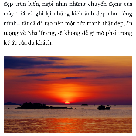
đẹp trên biển, ngồi nhìn những chuyển động của
XÂY DỰNG KHÁNH HÒA TRỞ THÀNH THÀNH PHỐ TRỰC THUỘC 
mây trời và ghi lại những kiểu ảnh đẹp cho riêng
ĐẠI HỘI ĐẢNG CÁC CẤP
TRANG CHỦ
VỀ BÁO KHÁNH HÒA
mình...
tất cả đã tạo nên một bức tranh thật đẹp, ấn
tượng về Nha Trang, sẽ không dễ gì mờ phai trong
ký ức của du khách.