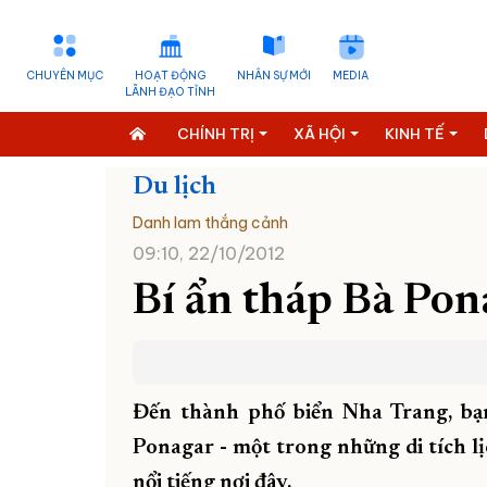
CHUYÊN MỤC
HOẠT ĐỘNG
NHÂN SỰ MỚI
MEDIA
LÃNH ĐẠO TỈNH
CHÍNH TRỊ
XÃ HỘI
KINH TẾ
Du lịch
Danh lam thắng cảnh
09:10, 22/10/2012
Bí ẩn tháp Bà Po
Đến thành phố biển Nha Trang, b
Ponagar - một trong những di tích l
nổi tiếng nơi đây.