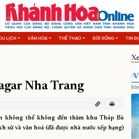
DU LỊCH
VĂN HÓA
THỂ THAO
ĐỜI SỐNG
TIN Đ
Xe
V
nagar Nha Trang
Bản
ạn không thể không đến thăm khu Tháp Bà
ịch sử và văn hoá (đã được nhà nước xếp hạng)