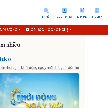
TÌM KIẾM
GÓC REVIEW
LIÊN HỆ
ENGLISH
ỊA PHƯƠNG
KHOA HỌC - CÔNG NGHỆ
m nhiều
ideo
 tin thời sự
Khởi động ngày mới
Người dân hỏi – Cơ quan nhà nư