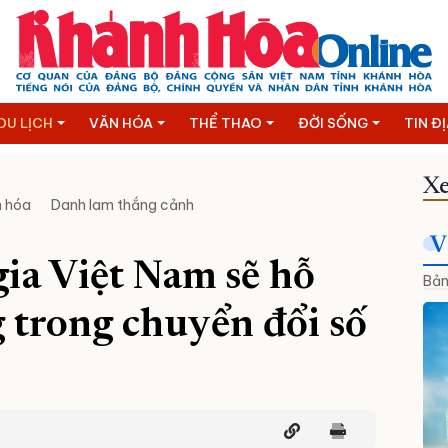
DU LỊCH
VĂN HÓA
THỂ THAO
ĐỜI SỐNG
TIN Đ
Xe
n hóa
Danh lam thắng cảnh
V
gia Việt Nam sẽ hỗ
Bản
g trong chuyển đổi số