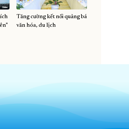
Kích
Tăng cường kết nối quảng bá
yên"
văn hóa, du lịch