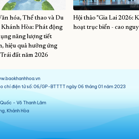
Văn hóa, Thể thao và Du
Hội thảo "Gia Lai 2026: 
h Khánh Hòa: Phát động
hoạt trục biển - cao ngu
dụng năng lượng tiết
m, hiệu quả hưởng ứng
 Trái đất năm 2026
/www.baokhanhhoa.vn
báo chí điện tử số: 06/GP-BTTTT ngày 06 tháng 01 năm 2023
ú Quốc - Võ Thanh Lâm
ang, Khánh Hòa