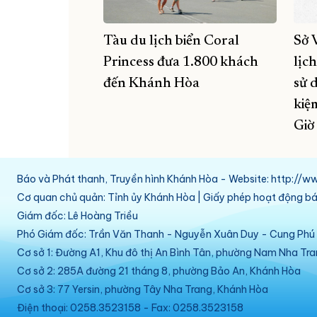
Tàu du lịch biển Coral
Sở 
Princess đưa 1.800 khách
lịc
đến Khánh Hòa
sử 
kiệ
Giờ
Báo và Phát thanh, Truyền hình Khánh Hòa - Website: http:/
Cơ quan chủ quản: Tỉnh ủy Khánh Hòa | Giấy phép hoạt động 
Giám đốc: Lê Hoàng Triều
Phó Giám đốc: Trần Văn Thanh - Nguyễn Xuân Duy - Cung Ph
Cơ sở 1: Đường A1, Khu đô thị An Bình Tân, phường Nam Nha Tr
Cơ sở 2: 285A đường 21 tháng 8, phường Bảo An, Khánh Hòa
Cơ sở 3: 77 Yersin, phường Tây Nha Trang, Khánh Hòa
Điện thoại: 0258.3523158 - Fax: 0258.3523158