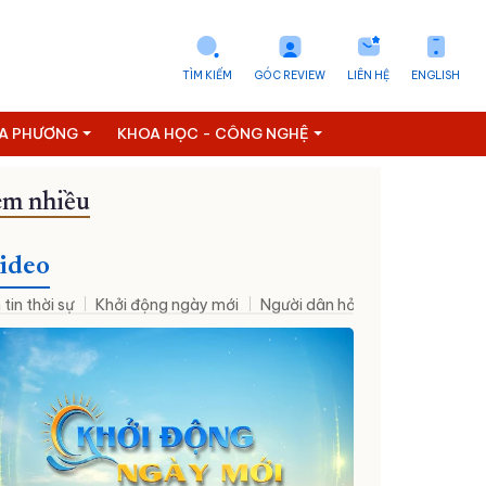
TÌM KIẾM
GÓC REVIEW
LIÊN HỆ
ENGLISH
ỊA PHƯƠNG
KHOA HỌC - CÔNG NGHỆ
m nhiều
ideo
 tin thời sự
Khởi động ngày mới
Người dân hỏi – Cơ quan nhà nư