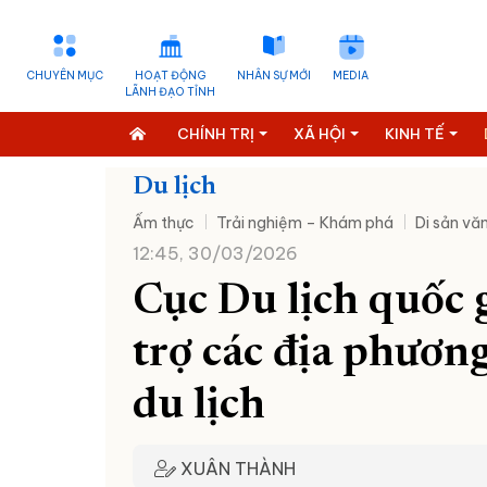
CHUYÊN MỤC
HOẠT ĐỘNG
NHÂN SỰ MỚI
MEDIA
LÃNH ĐẠO TỈNH
CHÍNH TRỊ
XÃ HỘI
KINH TẾ
Du lịch
Ẩm thực
Trải nghiệm – Khám phá
Di sản vă
12:45, 30/03/2026
Cục Du lịch quốc 
trợ các địa phươn
du lịch
XUÂN THÀNH