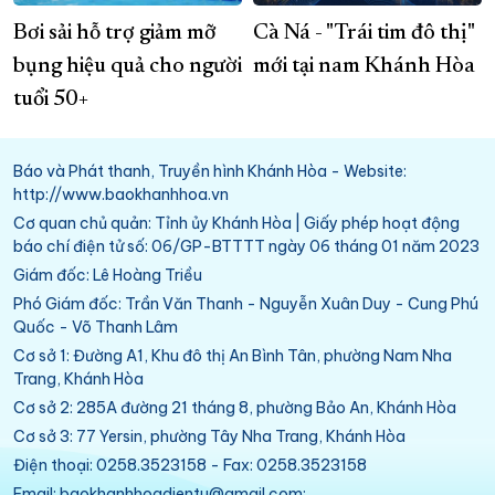
Bơi sải hỗ trợ giảm mỡ
Cà Ná - "Trái tim đô thị"
bụng hiệu quả cho người
mới tại nam Khánh Hòa
tuổi 50+
Báo và Phát thanh, Truyền hình Khánh Hòa - Website:
http://www.baokhanhhoa.vn
Cơ quan chủ quản: Tỉnh ủy Khánh Hòa | Giấy phép hoạt động
báo chí điện tử số: 06/GP-BTTTT ngày 06 tháng 01 năm 2023
Giám đốc: Lê Hoàng Triều
Phó Giám đốc: Trần Văn Thanh - Nguyễn Xuân Duy - Cung Phú
Quốc - Võ Thanh Lâm
Cơ sở 1: Đường A1, Khu đô thị An Bình Tân, phường Nam Nha
Trang, Khánh Hòa
Cơ sở 2: 285A đường 21 tháng 8, phường Bảo An, Khánh Hòa
Cơ sở 3: 77 Yersin, phường Tây Nha Trang, Khánh Hòa
Điện thoại: 0258.3523158 - Fax: 0258.3523158
Email: baokhanhhoadientu@gmail.com;