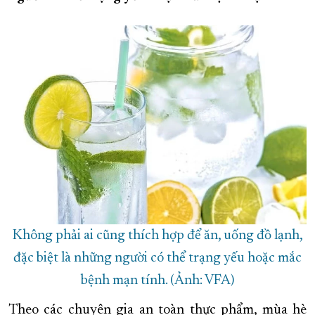
XÂY DỰNG KHÁNH HÒA TRỞ THÀNH THÀNH PHỐ TRỰC THUỘC 
ĐẠI HỘI ĐẢNG CÁC CẤP
TRANG CHỦ
VỀ BÁO KHÁNH HÒA
Không phải ai cũng thích hợp để ăn, uống đồ lạnh,
đặc biệt là những người có thể trạng yếu hoặc mắc
bệnh mạn tính. (Ảnh: VFA)
Theo các chuyên gia an toàn thực phẩm, mùa hè