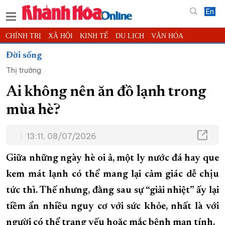
En
CHÍNH TRỊ
XÃ HỘI
KINH TẾ
DU LỊCH
VĂN HÓA
THỂ THAO
ĐỜI SỐNG
TIN ĐỊA PHƯƠNG
Đời sống
Thị trường
KHOA HỌC - CÔNG NGHỆ
PHÁP LUẬT
BẠN ĐỌC
PHÓNG SỰ
THẾ GIỚI
MULTIMEDIA
VIDEO
ĐỌC BÁO ONLINE
Ai không nên ăn đồ lạnh trong
PODCAST
THÔNG TIN - QUẢNG CÁO
mùa hè?
QUY HOẠCH TỈNH KHÁNH HÒA
13:11, 08/07/2026
TRƯỜNG SA BIỂN ĐẢO QUÊ HƯƠNG
CHUNG TAY CẢI CÁCH HÀNH CHÍNH
Giữa những ngày hè oi ả, một ly nước đá hay que
XÂY DỰNG NÔNG THÔN MỚI
LỊCH CẮT ĐIỆN
kem mát lạnh có thể mang lại cảm giác dễ chịu
tức thì. Thế nhưng, đằng sau sự “giải nhiệt” ấy lại
TÀU - XE - MÁY BAY
tiềm ẩn nhiều nguy cơ với sức khỏe, nhất là với
KỶ NIỆM 370 NĂM XÂY DỰNG VÀ PHÁT TRIỂN TỈNH KHÁNH HÒA
người có thể trạng yếu hoặc mắc bệnh mạn tính.
KHOẢNH KHẮC ĐẸP XỨ TRẦM