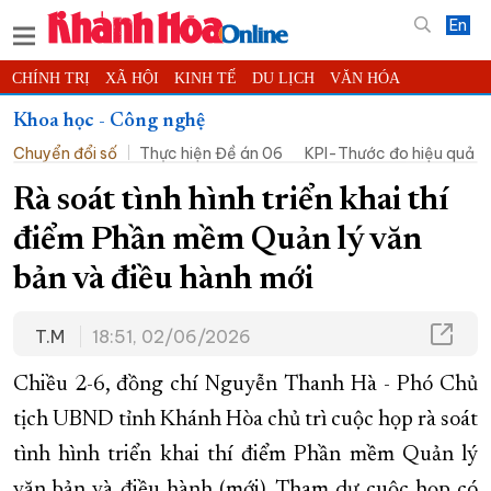
En
CHÍNH TRỊ
XÃ HỘI
KINH TẾ
DU LỊCH
VĂN HÓA
THỂ THAO
ĐỜI SỐNG
TIN ĐỊA PHƯƠNG
Khoa học - Công nghệ
Chuyển đổi số
Thực hiện Đề án 06
KPI-Thước đo hiệu quả c
KHOA HỌC - CÔNG NGHỆ
PHÁP LUẬT
BẠN ĐỌC
PHÓNG SỰ
THẾ GIỚI
MULTIMEDIA
VIDEO
ĐỌC BÁO ONLINE
Rà soát tình hình triển khai thí
PODCAST
THÔNG TIN - QUẢNG CÁO
điểm Phần mềm Quản lý văn
QUY HOẠCH TỈNH KHÁNH HÒA
bản và điều hành mới
TRƯỜNG SA BIỂN ĐẢO QUÊ HƯƠNG
T.M
18:51, 02/06/2026
CHUNG TAY CẢI CÁCH HÀNH CHÍNH
XÂY DỰNG NÔNG THÔN MỚI
LỊCH CẮT ĐIỆN
Chiều 2-6, đồng chí Nguyễn Thanh Hà - Phó Chủ
TÀU - XE - MÁY BAY
tịch UBND tỉnh Khánh Hòa chủ trì cuộc họp rà soát
KỶ NIỆM 370 NĂM XÂY DỰNG VÀ PHÁT TRIỂN TỈNH KHÁNH HÒA
tình hình triển khai thí điểm Phần mềm Quản lý
văn bản và điều hành (mới). Tham dự cuộc họp có
KHOẢNH KHẮC ĐẸP XỨ TRẦM