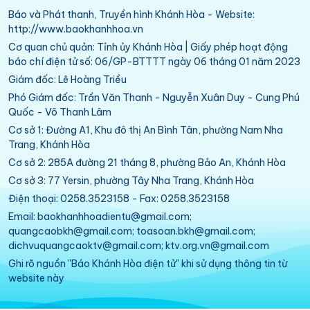
Báo và Phát thanh, Truyền hình Khánh Hòa - Website:
http://www.baokhanhhoa.vn
Cơ quan chủ quản: Tỉnh ủy Khánh Hòa | Giấy phép hoạt động
báo chí điện tử số: 06/GP-BTTTT ngày 06 tháng 01 năm 2023
Giám đốc: Lê Hoàng Triều
Phó Giám đốc: Trần Văn Thanh - Nguyễn Xuân Duy - Cung Phú
Quốc - Võ Thanh Lâm
Cơ sở 1: Đường A1, Khu đô thị An Bình Tân, phường Nam Nha
Trang, Khánh Hòa
Cơ sở 2: 285A đường 21 tháng 8, phường Bảo An, Khánh Hòa
Cơ sở 3: 77 Yersin, phường Tây Nha Trang, Khánh Hòa
Điện thoại: 0258.3523158 - Fax: 0258.3523158
Email: baokhanhhoadientu@gmail.com;
quangcaobkh@gmail.com; toasoan.bkh@gmail.com;
dichvuquangcaoktv@gmail.com; ktv.org.vn@gmail.com
Ghi rõ nguồn "Báo Khánh Hòa điện tử" khi sử dụng thông tin từ
website này