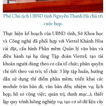
Phó Chủ tịch UBND tỉnh Nguyễn Thanh Hà chủ trì
cuộc họp.
Thực hiện kế hoạch của UBND tỉnh, Sở Khoa học
và Công nghệ đã phối hợp với Viettel Khánh Hòa
cài đặt, cấu hình Phần mềm Quản lý văn bản và
điều hành tại hạ tầng Tập đoàn Viettel; tạo tài
khoản người dùng theo cơ cấu tổ chức; phân quyền
chi tiết theo vai trò; tổ chức 3 lớp tập huấn, hướng
dẫn sử dụng thí điểm phần mềm; triển khai các
module (văn bản đi; văn bản đến; nhiệm vụ; lịch
họp; hồ sơ công việc; quản trị; danh mục…); thiết
lập quy trình luồng nghiệp vụ; tạo cơ sở dữ liệu cây