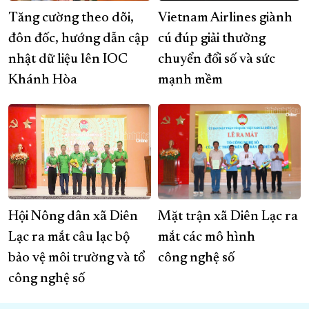
Tăng cường theo dõi,
Vietnam Airlines giành
đôn đốc, hướng dẫn cập
cú đúp giải thưởng
nhật dữ liệu lên IOC
chuyển đổi số và sức
Khánh Hòa
mạnh mềm
Hội Nông dân xã Diên
Mặt trận xã Diên Lạc ra
Lạc ra mắt câu lạc bộ
mắt các mô hình
bảo vệ môi trường và tổ
công nghệ số
công nghệ số