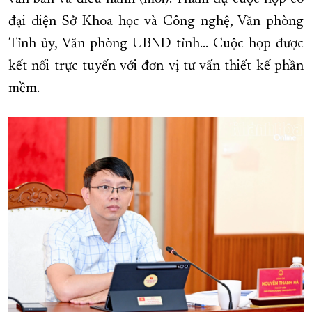
đại diện Sở Khoa học và Công nghệ, Văn phòng
XÂY DỰNG KHÁNH HÒA TRỞ THÀNH THÀNH PHỐ TRỰC THUỘC 
Tỉnh ủy, Văn phòng UBND tỉnh... Cuộc họp được
ĐẠI HỘI ĐẢNG CÁC CẤP
TRANG CHỦ
VỀ BÁO KHÁNH HÒA
kết nối trực tuyến với đơn vị tư vấn thiết kế phần
mềm.