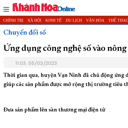
CHÍNH TRỊ
XÃ HỘI
KINH TẾ
DU LỊCH
VĂN HÓA
THỂ THA
ĐỌC BÁO ONLINE
PODCAST
THÔNG TIN - QUẢNG CÁO
QUY 
Chuyển đổi số
LỊCH CẮT ĐIỆN
TÀU - XE - MÁY BAY
KỶ NIỆM 370 NĂM XÂY D
Ứng dụng công nghệ số vào nông
XÂY DỰNG KHÁNH HÒA TRỞ THÀNH THÀNH PHỐ TRỰC THUỘC 
11:03, 05/03/2023
Thời gian qua, huyện Vạn Ninh đã chủ động ứng dụ
giúp các sản phẩm được mở rộng thị trường tiêu t
Đưa sản phẩm lên sàn thương mại điện tử