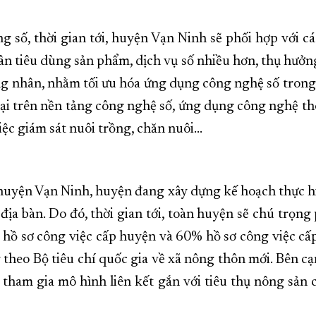
ng số, thời gian tới, huyện Vạn Ninh sẽ phối hợp với
 tiêu dùng sản phẩm, dịch vụ số nhiều hơn, thụ hưởng 
ng nhân, nhằm tối ưu hóa ứng dụng công nghệ số trong 
 trên nền tảng công nghệ số, ứng dụng công nghệ thông
c giám sát nuôi trồng, chăn nuôi...
yện Vạn Ninh, huyện đang xây dựng kế hoạch thực hi
ịa bàn. Do đó, thời gian tới, toàn huyện sẽ chú trọn
 hồ sơ công việc cấp huyện và 60% hồ sơ công việc cấp
g theo Bộ tiêu chí quốc gia về xã nông thôn mới. Bên cạ
tham gia mô hình liên kết gắn với tiêu thụ nông sản 