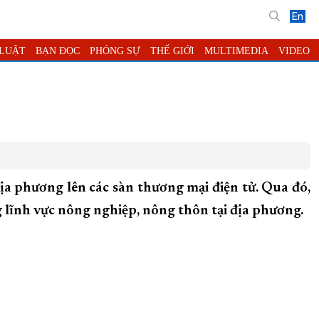
En
 LUẬT
BẠN ĐỌC
PHÓNG SỰ
THẾ GIỚI
MULTIMEDIA
VIDEO
HUNG TAY CẢI CÁCH HÀNH CHÍNH
XÂY DỰNG NÔNG THÔN MỚI
TRẦM
ÁNH HÒA
ịa phương lên các sàn thương mại điện tử. Qua đó,
 lĩnh vực nông nghiệp, nông thôn tại địa phương.