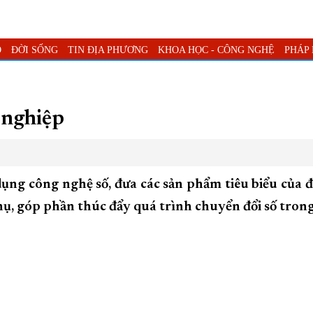
O
ĐỜI SỐNG
TIN ĐỊA PHƯƠNG
KHOA HỌC - CÔNG NGHỆ
PHÁP
HOẠCH TỈNH KHÁNH HÒA
TRƯỜNG SA BIỂN ĐẢO QUÊ HƯƠNG
C
ỰNG VÀ PHÁT TRIỂN TỈNH KHÁNH HÒA
KHOẢNH KHẮC ĐẸP XỨ 
 nghiệp
TRUNG ƯƠNG
ĐẠI HỘI ĐẢNG CÁC CẤP
TRANG CHỦ
VỀ BÁO KH
ng công nghệ số, đưa các sản phẩm tiêu biểu của đ
hụ, góp phần thúc đẩy quá trình chuyển đổi số trong