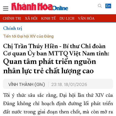
En
CHÍNH TRỊ
XÃ HỘI
KINH TẾ
DU LỊCH
VĂN HÓA
THỂ THAO
ĐỜI SỐNG
TIN ĐỊA PHƯƠNG
Chính trị
Tiến tới Đại hội XIV của Đảng
KHOA HỌC - CÔNG NGHỆ
PHÁP LUẬT
BẠN ĐỌC
PHÓNG SỰ
THẾ GIỚI
MULTIMEDIA
VIDEO
ĐỌC BÁO ONLINE
Chị Trần Thúy Hiền - Bí thư Chi đoàn
Cơ quan Ủy ban MTTQ Việt Nam tỉnh:
PODCAST
THÔNG TIN - QUẢNG CÁO
Quan tâm phát triển nguồn
QUY HOẠCH TỈNH KHÁNH HÒA
nhân lực trẻ chất lượng cao
TRƯỜNG SA BIỂN ĐẢO QUÊ HƯƠNG
CHUNG TAY CẢI CÁCH HÀNH CHÍNH
VĨNH THÀNH (Ghi)
23:18, 18/01/2026
XÂY DỰNG NÔNG THÔN MỚI
LỊCH CẮT ĐIỆN
Tôi ý thức sâu sắc rằng, Đại hội lần thứ XIV của
TÀU - XE - MÁY BAY
Đảng không chỉ hoạch định đường lối phát triển
KỶ NIỆM 370 NĂM XÂY DỰNG VÀ PHÁT TRIỂN TỈNH KHÁNH HÒA
đất nước trong giai đoạn then chốt, mà còn mở ra
KHOẢNH KHẮC ĐẸP XỨ TRẦM