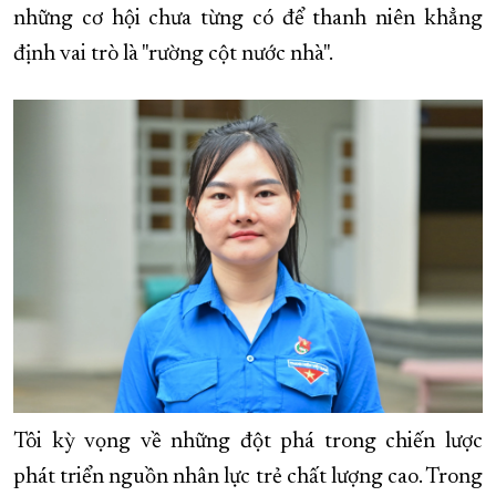
những cơ hội chưa từng có để thanh niên khẳng
XÂY DỰNG KHÁNH HÒA TRỞ THÀNH THÀNH PHỐ TRỰC THUỘC 
định vai trò là "rường cột nước nhà".
ĐẠI HỘI ĐẢNG CÁC CẤP
TRANG CHỦ
VỀ BÁO KHÁNH HÒA
Tôi kỳ vọng về những đột phá trong chiến lược
phát triển nguồn nhân lực trẻ chất lượng cao. Trong