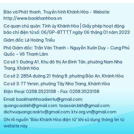
Báo và Phát thanh, Truyền hình Khánh Hòa - Website:
http://www.baokhanhhoa.vn
Cơ quan chủ quản: Tỉnh ủy Khánh Hòa | Giấy phép hoạt động
báo chí điện tử số: 06/GP-BTTTT ngày 06 tháng 01 năm 2023
Giám đốc: Lê Hoàng Triều
Phó Giám đốc: Trần Văn Thanh - Nguyễn Xuân Duy - Cung Phú
Quốc - Võ Thanh Lâm
Cơ sở 1: Đường A1, Khu đô thị An Bình Tân, phường Nam Nha
Trang, Khánh Hòa
Cơ sở 2: 285A đường 21 tháng 8, phường Bảo An, Khánh Hòa
Cơ sở 3: 77 Yersin, phường Tây Nha Trang, Khánh Hòa
Điện thoại: 0258.3523158 - Fax: 0258.3523158
Email: baokhanhhoadientu@gmail.com;
quangcaobkh@gmail.com; toasoan.bkh@gmail.com;
dichvuquangcaoktv@gmail.com; ktv.org.vn@gmail.com
Ghi rõ nguồn "Báo Khánh Hòa điện tử" khi sử dụng thông tin từ
website này