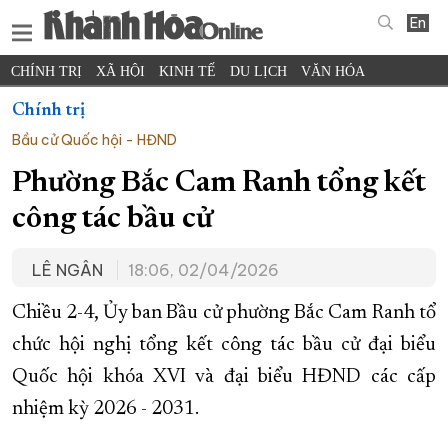
En
CHÍNH TRỊ
XÃ HỘI
KINH TẾ
DU LỊCH
VĂN HÓA
THỂ THAO
ĐỜI SỐNG
TIN ĐỊA PHƯƠNG
Chính trị
Bầu cử Quốc hội - HĐND
KHOA HỌC - CÔNG NGHỆ
PHÁP LUẬT
BẠN ĐỌC
PHÓNG SỰ
THẾ GIỚI
MULTIMEDIA
VIDEO
ĐỌC BÁO ONLINE
Phường Bắc Cam Ranh tổng kết
PODCAST
THÔNG TIN - QUẢNG CÁO
công tác bầu cử
QUY HOẠCH TỈNH KHÁNH HÒA
LÊ NGÂN
18:06, 02/04/2026
TRƯỜNG SA BIỂN ĐẢO QUÊ HƯƠNG
CHUNG TAY CẢI CÁCH HÀNH CHÍNH
Chiều 2-4, Ủy ban Bầu cử phường Bắc Cam Ranh tổ
chức hội nghị tổng kết công tác bầu cử đại biểu
XÂY DỰNG NÔNG THÔN MỚI
LỊCH CẮT ĐIỆN
Quốc hội khóa XVI và đại biểu HĐND các cấp
TÀU - XE - MÁY BAY
nhiệm kỳ 2026 - 2031.
KỶ NIỆM 370 NĂM XÂY DỰNG VÀ PHÁT TRIỂN TỈNH KHÁNH HÒA
KHOẢNH KHẮC ĐẸP XỨ TRẦM