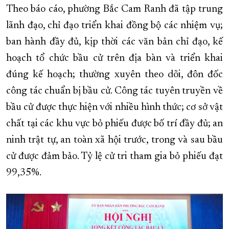
Theo báo cáo, phường Bắc Cam Ranh đã tập trung
XÂY DỰNG KHÁNH HÒA TRỞ THÀNH THÀNH PHỐ TRỰC THUỘC 
lãnh đạo, chỉ đạo triển khai đồng bộ các nhiệm vụ;
ĐẠI HỘI ĐẢNG CÁC CẤP
TRANG CHỦ
VỀ BÁO KHÁNH HÒA
ban hành đầy đủ, kịp thời các văn bản chỉ đạo, kế
hoạch tổ chức bầu cử trên địa bàn và triển khai
đúng kế hoạch; thường xuyên theo dõi, đôn đốc
công tác chuẩn bị bầu cử. Công tác tuyên truyền về
bầu cử được thực hiện với nhiều hình thức; cơ sở vật
chất tại các khu vực bỏ phiếu được bố trí đầy đủ; an
ninh trật tự, an toàn xã hội trước, trong và sau bầu
cử được đảm bảo. Tỷ lệ cử tri tham gia bỏ phiếu đạt
99,35%.