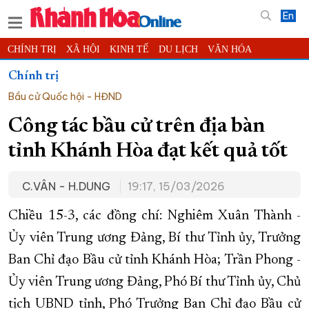
En
CHÍNH TRỊ
XÃ HỘI
KINH TẾ
DU LỊCH
VĂN HÓA
THỂ THAO
ĐỜI SỐNG
TIN ĐỊA PHƯƠNG
Chính trị
Bầu cử Quốc hội - HĐND
KHOA HỌC - CÔNG NGHỆ
PHÁP LUẬT
BẠN ĐỌC
PHÓNG SỰ
THẾ GIỚI
MULTIMEDIA
VIDEO
ĐỌC BÁO ONLINE
Công tác bầu cử trên địa bàn
PODCAST
THÔNG TIN - QUẢNG CÁO
tỉnh Khánh Hòa đạt kết quả tốt
QUY HOẠCH TỈNH KHÁNH HÒA
C.VÂN - H.DUNG
19:17, 15/03/2026
TRƯỜNG SA BIỂN ĐẢO QUÊ HƯƠNG
CHUNG TAY CẢI CÁCH HÀNH CHÍNH
Chiều 15-3, các đồng chí: Nghiêm Xuân Thành -
Ủy viên Trung ương Đảng, Bí thư Tỉnh ủy, Trưởng
XÂY DỰNG NÔNG THÔN MỚI
LỊCH CẮT ĐIỆN
Ban Chỉ đạo Bầu cử tỉnh Khánh Hòa; Trần Phong -
TÀU - XE - MÁY BAY
Ủy viên Trung ương Đảng, Phó Bí thư Tỉnh ủy, Chủ
KỶ NIỆM 370 NĂM XÂY DỰNG VÀ PHÁT TRIỂN TỈNH KHÁNH HÒA
tịch UBND tỉnh, Phó Trưởng Ban Chỉ đạo Bầu cử
KHOẢNH KHẮC ĐẸP XỨ TRẦM