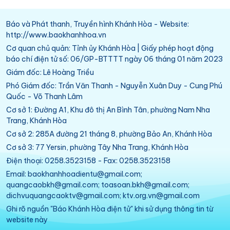
Báo và Phát thanh, Truyền hình Khánh Hòa - Website:
http://www.baokhanhhoa.vn
Cơ quan chủ quản: Tỉnh ủy Khánh Hòa | Giấy phép hoạt động
báo chí điện tử số: 06/GP-BTTTT ngày 06 tháng 01 năm 2023
Giám đốc: Lê Hoàng Triều
Phó Giám đốc: Trần Văn Thanh - Nguyễn Xuân Duy - Cung Phú
Quốc - Võ Thanh Lâm
Cơ sở 1: Đường A1, Khu đô thị An Bình Tân, phường Nam Nha
Trang, Khánh Hòa
Cơ sở 2: 285A đường 21 tháng 8, phường Bảo An, Khánh Hòa
Cơ sở 3: 77 Yersin, phường Tây Nha Trang, Khánh Hòa
Điện thoại: 0258.3523158 - Fax: 0258.3523158
Email: baokhanhhoadientu@gmail.com;
quangcaobkh@gmail.com; toasoan.bkh@gmail.com;
dichvuquangcaoktv@gmail.com; ktv.org.vn@gmail.com
Ghi rõ nguồn "Báo Khánh Hòa điện tử" khi sử dụng thông tin từ
website này