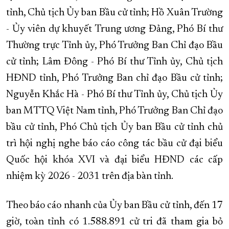
tỉnh, Chủ tịch Ủy ban Bầu cử tỉnh; Hồ Xuân Trường
XÂY DỰNG KHÁNH HÒA TRỞ THÀNH THÀNH PHỐ TRỰC THUỘC 
- Ủy viên dự khuyết Trung ương Đảng, Phó Bí thư
ĐẠI HỘI ĐẢNG CÁC CẤP
TRANG CHỦ
VỀ BÁO KHÁNH HÒA
Thường trực Tỉnh ủy, Phó Trưởng Ban Chỉ đạo Bầu
cử tỉnh; Lâm Đông - Phó Bí thư Tỉnh ủy, Chủ tịch
HĐND tỉnh, Phó Trưởng Ban chỉ đạo Bầu cử tỉnh;
Nguyễn Khắc Hà - Phó Bí thư Tỉnh ủy, Chủ tịch Ủy
ban MTTQ Việt Nam tỉnh, Phó Trưởng Ban Chỉ đạo
bầu cử tỉnh, Phó Chủ tịch Ủy ban Bầu cử tỉnh chủ
trì hội nghị nghe báo cáo công tác bầu cử đại biểu
Quốc hội khóa XVI và đại biểu HĐND các cấp
nhiệm kỳ 2026 - 2031 trên địa bàn tỉnh.
Theo báo cáo nhanh của Ủy ban Bầu cử tỉnh, đến 17
giờ, toàn tỉnh có 1.588.891 cử tri đã tham gia bỏ