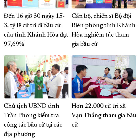
Đến 16 giờ 30 ngày 15-
Cán bộ, chiến sĩ Bộ đội
3, tỷ lệ cử tri đi bầu cử
Biên phòng tỉnh Khánh
của tỉnh Khánh Hòa đạt
Hòa nghiêm túc tham
97,69%
gia bầu cử
Chủ tịch UBND tỉnh
Hơn 22.000 cử tri xã
Trần Phong kiểm tra
Vạn Thắng tham gia bầu
công tác bầu cử tại các
cử
địa phương