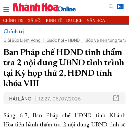
En
CHÍNH TRỊ
XÃ HỘI
KINH TẾ
DU LỊCH
VĂN HÓA
THỂ THAO
ĐỜI SỐNG
TIN ĐỊA PHƯƠNG
Chính trị
Giải Búa Liềm Vàng
Quốc hội - HĐND
Bảo vệ nền tảng tư t
KHOA HỌC - CÔNG NGHỆ
PHÁP LUẬT
BẠN ĐỌC
PHÓNG SỰ
THẾ GIỚI
MULTIMEDIA
VIDEO
ĐỌC BÁO ONLINE
Ban Pháp chế HĐND tỉnh thẩm
PODCAST
THÔNG TIN - QUẢNG CÁO
tra 2 nội dung UBND tỉnh trình
QUY HOẠCH TỈNH KHÁNH HÒA
tại Kỳ họp thứ 2, HĐND tỉnh
TRƯỜNG SA BIỂN ĐẢO QUÊ HƯƠNG
khóa VIII
CHUNG TAY CẢI CÁCH HÀNH CHÍNH
HẢI LĂNG
12:27, 06/07/2026
XÂY DỰNG NÔNG THÔN MỚI
LỊCH CẮT ĐIỆN
TÀU - XE - MÁY BAY
Sáng 6-7, Ban Pháp chế HĐND tỉnh Khánh
KỶ NIỆM 370 NĂM XÂY DỰNG VÀ PHÁT TRIỂN TỈNH KHÁNH HÒA
Hòa tiến hành thẩm tra 2 nội dung UBND tỉnh sẽ
KHOẢNH KHẮC ĐẸP XỨ TRẦM