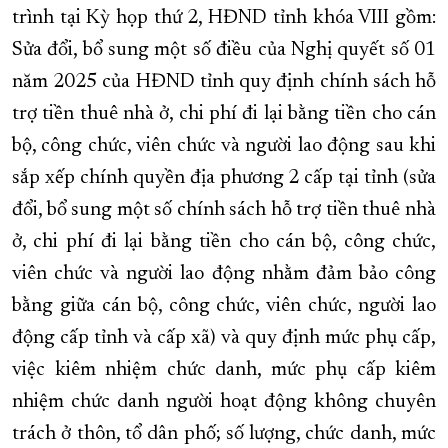
trình tại Kỳ họp thứ 2, HĐND tỉnh khóa VIII gồm:
XÂY DỰNG KHÁNH HÒA TRỞ THÀNH THÀNH PHỐ TRỰC THUỘC 
Sửa đổi, bổ sung một số điều của Nghị quyết số 01
ĐẠI HỘI ĐẢNG CÁC CẤP
TRANG CHỦ
VỀ BÁO KHÁNH HÒA
năm 2025 của HĐND tỉnh quy định chính sách hỗ
trợ tiền thuê nhà ở, chi phí đi lại bằng tiền cho cán
bộ, công chức, viên chức và người lao động sau khi
sắp xếp chính quyền địa phương 2 cấp tại tỉnh (sửa
đổi, bổ sung một số chính sách hỗ trợ tiền thuê nhà
ở, chi phí đi lại bằng tiền cho cán bộ, công chức,
viên chức và người lao động nhằm đảm bảo công
bằng giữa cán bộ, công chức, viên chức, người lao
động cấp tỉnh và cấp xã) và quy định mức phụ cấp,
việc kiêm nhiệm chức danh, mức phụ cấp kiêm
nhiệm chức danh người hoạt động không chuyên
trách ở thôn, tổ dân phố; số lượng, chức danh, mức