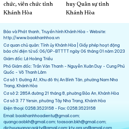
chức, viên chức tỉnh
huy Quân sự tỉnh
Khánh Hòa
Khánh Hòa
Báo và Phát thanh, Truyền hình Khánh Hòa - Website:
http://www.baokhanhhoa.vn
Cơ quan chủ quản: Tỉnh ủy Khánh Hòa | Giấy phép hoạt động
báo chí điện tử số: 06/GP-BTTTT ngày 06 tháng 01 năm 2023
Giám đốc: Lê Hoàng Triều
Phó Giám đốc: Trần Văn Thanh - Nguyễn Xuân Duy - Cung Phú
Quốc - Võ Thanh Lâm
Cơ sở 1: Đường A1, Khu đô thị An Bình Tân, phường Nam Nha
Trang, Khánh Hòa
Cơ sở 2: 285A đường 21 tháng 8, phường Bảo An, Khánh Hòa
Cơ sở 3: 77 Yersin, phường Tây Nha Trang, Khánh Hòa
Điện thoại: 0258.3523158 - Fax: 0258.3523158
Email: baokhanhhoadientu@gmail.com;
quangcaobkh@gmail.com; toasoan.bkh@gmail.com;
dichvuquangcaoktv@gmail.com; ktv.org.vn@gmail.com