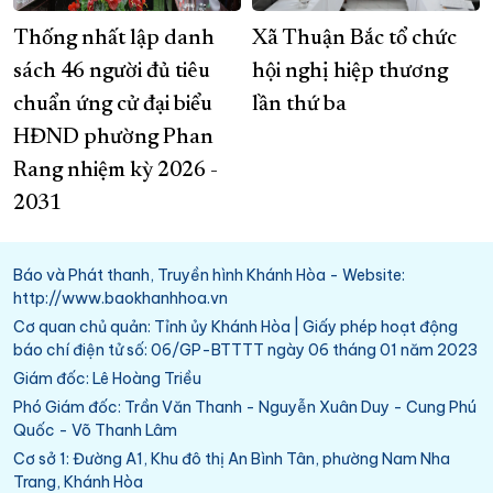
Thống nhất lập danh
Xã Thuận Bắc tổ chức
sách 46 người đủ tiêu
hội nghị hiệp thương
chuẩn ứng cử đại biểu
lần thứ ba
HĐND phường Phan
Rang nhiệm kỳ 2026 -
2031
Báo và Phát thanh, Truyền hình Khánh Hòa - Website:
http://www.baokhanhhoa.vn
Cơ quan chủ quản: Tỉnh ủy Khánh Hòa | Giấy phép hoạt động
báo chí điện tử số: 06/GP-BTTTT ngày 06 tháng 01 năm 2023
Giám đốc: Lê Hoàng Triều
Phó Giám đốc: Trần Văn Thanh - Nguyễn Xuân Duy - Cung Phú
Quốc - Võ Thanh Lâm
Cơ sở 1: Đường A1, Khu đô thị An Bình Tân, phường Nam Nha
Trang, Khánh Hòa