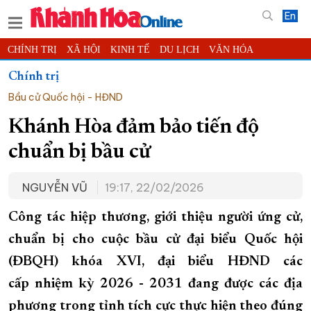
En
CHÍNH TRỊ
XÃ HỘI
KINH TẾ
DU LỊCH
VĂN HÓA
THỂ THAO
ĐỜI SỐNG
TIN ĐỊA PHƯƠNG
Chính trị
Bầu cử Quốc hội - HĐND
KHOA HỌC - CÔNG NGHỆ
PHÁP LUẬT
BẠN ĐỌC
PHÓNG SỰ
THẾ GIỚI
MULTIMEDIA
VIDEO
ĐỌC BÁO ONLINE
Khánh Hòa đảm bảo tiến độ
PODCAST
THÔNG TIN - QUẢNG CÁO
chuẩn bị bầu cử
QUY HOẠCH TỈNH KHÁNH HÒA
NGUYỄN VŨ
19:17, 22/02/2026
TRƯỜNG SA BIỂN ĐẢO QUÊ HƯƠNG
CHUNG TAY CẢI CÁCH HÀNH CHÍNH
Công tác hiệp thương, giới thiệu người ứng cử,
chuẩn bị cho cuộc bầu cử đại biểu Quốc hội
XÂY DỰNG NÔNG THÔN MỚI
LỊCH CẮT ĐIỆN
(ĐBQH) khóa XVI, đại biểu HĐND các
TÀU - XE - MÁY BAY
cấp nhiệm kỳ 2026 - 2031 đang được các địa
KỶ NIỆM 370 NĂM XÂY DỰNG VÀ PHÁT TRIỂN TỈNH KHÁNH HÒA
phương trong tỉnh tích cực thực hiện theo đúng
KHOẢNH KHẮC ĐẸP XỨ TRẦM