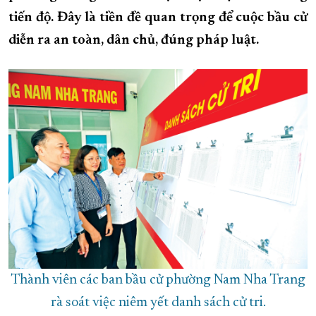
tiến độ. Đây là tiền đề quan trọng để cuộc bầu cử
XÂY DỰNG KHÁNH HÒA TRỞ THÀNH THÀNH PHỐ TRỰC THUỘC 
diễn ra an toàn, dân chủ, đúng pháp luật.
ĐẠI HỘI ĐẢNG CÁC CẤP
TRANG CHỦ
VỀ BÁO KHÁNH HÒA
Thành viên các ban bầu cử phường Nam Nha Trang
rà soát việc niêm yết danh sách cử tri.