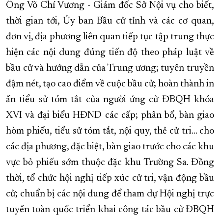
Ông Võ Chí Vương - Giám đốc Sở Nội vụ cho biết,
thời gian tới, Ủy ban Bầu cử tỉnh và các cơ quan,
đơn vị, địa phương liên quan tiếp tục tập trung thực
hiện các nội dung đúng tiến độ theo pháp luật về
bầu cử và hướng dẫn của Trung ương; tuyên truyền
đậm nét, tạo cao điểm về cuộc bầu cử; hoàn thành in
ấn tiểu sử tóm tắt của người ứng cử ĐBQH khóa
XVI và đại biểu HĐND các cấp; phân bổ, bàn giao
hòm phiếu, tiểu sử tóm tắt, nội quy, thẻ cử tri... cho
các địa phương, đặc biệt, bàn giao trước cho các khu
vực bỏ phiếu sớm thuộc đặc khu Trường Sa. Đồng
thời, tổ chức hội nghị tiếp xúc cử tri, vận động bầu
cử; chuẩn bị các nội dung để tham dự Hội nghị trực
tuyến toàn quốc triển khai công tác bầu cử ĐBQH