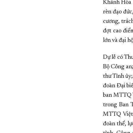
Khánh Hòa t
rèn đạo đức
cương, trác
đợt cao điể
lớn và đại h
Dự lễ có Th
Bộ Công an;
thư Tỉnh ủy
đoàn Đại bi
ban MTTQ Vi
trong Ban 
MTTQ Việt N
đoàn thể, l