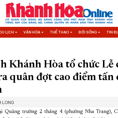
DU LỊCH
VĂN HÓA
THỂ THAO
ĐỜI SỐNG
TIN Đ
nh Khánh Hòa tổ chức Lễ 
ra quân đợt cao điểm tấn 
m
H LONG
tại Quảng trường 2 tháng 4 (phường Nha Trang), C