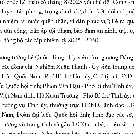
ổ chức Lễ chào cờ tháng 8-2025 với chủ đề “Công 
, luyện tác phong, trọng danh dự, đoàn kết, đổi mới, n
h nhiệm, vì nước quên thân, vì dân phục vụ”; Lễ ra qu
m tấn công, trấn áp tội phạm, bảo đảm an ninh, trật tự
ội đảng bộ các cấp nhiệm kỳ 2025 - 2030.
ượng tướng Lê Quốc Hùng - Ủy viên Trung ương Đảng
 các đồng chí: Nghiêm Xuân Thành - Ủy viên Trung ư
; Trần Quốc Nam - Phó Bí thư Tỉnh ủy, Chủ tịch UBND 
ểu Quốc hội tỉnh; Phạm Văn Hậu - Phó Bí thư Tỉnh ủy,
ệt Nam tỉnh; Hồ Xuân Trường - Phó Bí thư Tỉnh ủy; 
Thường vụ Tỉnh ủy, thường trực HĐND, lãnh đạo U
am, Đoàn đại biểu Quốc hội tỉnh; lãnh đạo các sở,
ực lượng vũ trang tỉnh và gần 1.000 cán bộ, chiến sĩ t