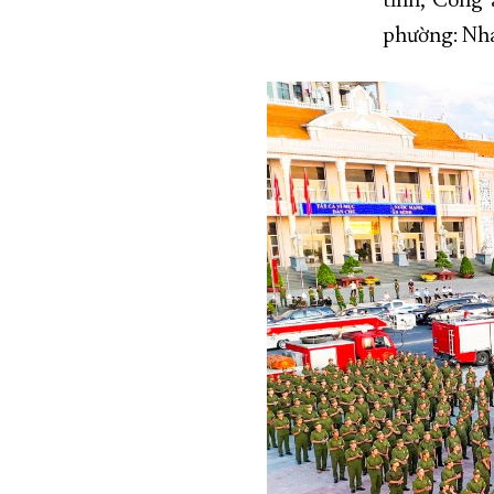
tỉnh, Công 
phường: Nha