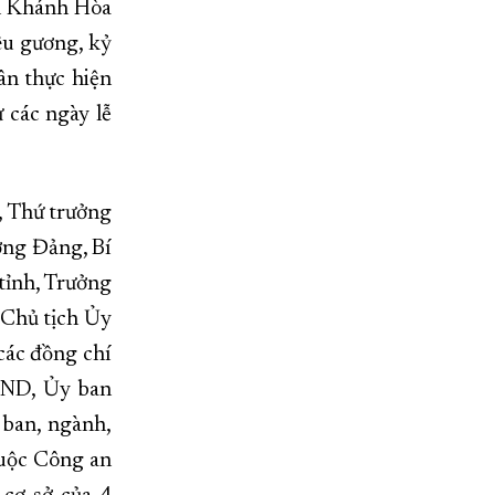
an Khánh Hòa
êu gương, kỷ
ân thực hiện
 các ngày lễ
, Thứ trưởng
ơng Đảng, Bí
tỉnh, Trưởng
 Chủ tịch Ủy
các đồng chí
BND, Ủy ban
 ban, ngành,
huộc Công an