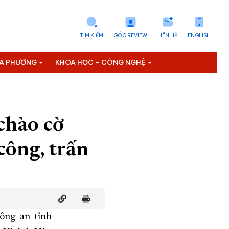
TÌM KIẾM
GÓC REVIEW
LIÊN HỆ
ENGLISH
ỊA PHƯƠNG
KHOA HỌC - CÔNG NGHỆ
chào cờ
công, trấn
ông an tỉnh