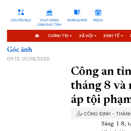
CHUYÊN MỤC
HOẠT ĐỘNG
NHÂN SỰ MỚI
MEDIA
LÃNH ĐẠO TỈNH
CHÍNH TRỊ
XÃ HỘI
KINH TẾ
Góc ảnh
09:13, 01/08/2025
Công an tỉ
tháng 8 và 
áp tội phạ
CÔNG ĐỊNH - THÀN
Sáng 1-8, 