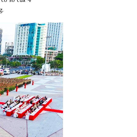
 cơ sở của 4
g.